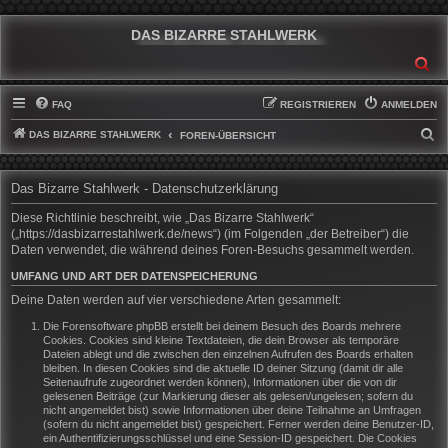
DAS BIZARRE STAHLWERK
SU
FAQ
REGISTRIEREN
ANMELDEN
DAS BIZARRE STAHLWERK
S
FOREN-ÜBERSICHT
U
C
Das Bizarre Stahlwerk - Datenschutzerklärung
H
Diese Richtlinie beschreibt, wie „Das Bizarre Stahlwerk“
E
(„https://dasbizarrestahlwerk.de/news“) (im Folgenden „der Betreiber“) die
Daten verwendet, die während deines Foren-Besuchs gesammelt werden.
UMFANG UND ART DER DATENSPEICHERUNG
Deine Daten werden auf vier verschiedene Arten gesammelt:
Die Forensoftware phpBB erstellt bei deinem Besuch des Boards mehrere
Cookies. Cookies sind kleine Textdateien, die dein Browser als temporäre
Dateien ablegt und die zwischen den einzelnen Aufrufen des Boards erhalten
bleiben. In diesen Cookies sind die aktuelle ID deiner Sitzung (damit dir alle
Seitenaufrufe zugeordnet werden können), Informationen über die von dir
gelesenen Beiträge (zur Markierung dieser als gelesen/ungelesen; sofern du
nicht angemeldet bist) sowie Informationen über deine Teilnahme an Umfragen
(sofern du nicht angemeldet bist) gespeichert. Ferner werden deine Benutzer-ID,
ein Authentifizierungsschlüssel und eine Session-ID gespeichert. Die Cookies