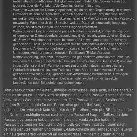
haben standardmäßig eine Gültigkeit von einem Jahr. Alle Cookies kannst du
jederzeit über die Funktion „Alle Cookies löschen“ löschen.
Weiterhin werden die Daten gespeichert, die du bei der Registrierung, in deinem
Profil oder deinem persönlichem Bereich angibst. Für die Registrierung sind
mindestens ein eindeutiger Benutzername, eine E-Mail-Adresse und ein Passwort
notwendig. Wenn durch den Betreiber weitere Daten als notwendig festgelegt
wurden, so ist dies für dich vor deren Eingabe ersichtlich.
Wenn du einen Beitrag oder eine private Nachricht erstellst, so werden die dort
eingegebenen Daten ebenfalls gespeichert. Gleiches gilt, wenn du einen Beitrag
als Entwurf zwischenspeicherst. In diesen Fällen wird auch deine IP-Adresse
gespeichert. Die IP-Adresse wird weiterhin bei folgenden Aktionen gespeichert:
Löschen und Ändern von Beiträgen (dazu zählen Private Nachrichten und
Umfragen), Änderungen an zentralen Profildaten (E-Mail-Adresse,
Kontoaktivierung, Benutzer-Passwort) und gescheiterte Anmeldeversuche. Die
von deinem Browser übermittelte Browser-Kennzeichnung (User Agent) wird nur
in der „Wer ist online?“-Funktion angezeigt und nicht dauerhaft gespeichert.
Schließlich erfordern einzelne Funktionen des Boards, dass weitere Daten
gespeichert werden. Dazu gehören dein Abstimmungsverhalten bei Umfragen,
der Gelesen-Status von deinen Beiträgen oder explizit von dir gesetzte
Lesezeichen oder Benachrichtigungsfunktionen.
Dein Passwort wird mit einer Einwege-Verschlüsselung (Hash) gespeichert, so
dass es sicher ist. Jedoch wird dir empfohlen, dieses Passwort nicht auf einer
Vielzahl von Webseiten zu verwenden. Das Passwort ist dein Schlüssel zu
deinem Benutzerkonto für das Board, also geh mit ihm sorgsam um.
Insbesondere wird dich kein Vertreter des Betreibers, von phpBB Limited oder
ein Dritter berechtigterweise nach deinem Passwort fragen. Solltest du dein
Passwort vergessen haben, so kannst du die Funktion „Ich habe mein
Passwort vergessen“ benutzen. Die phpBB-Software fragt dich dann nach
deinem Benutzernamen und deiner E-Mail-Adresse und sendet anschließend
ein neu generiertes Passwort an diese Adresse, mit dem du dann auf das