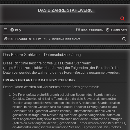
DAS BIZARRE STAHLWERK
SU
FAQ
REGISTRIEREN
ANMELDEN
DAS BIZARRE STAHLWERK
S
FOREN-ÜBERSICHT
U
C
Das Bizarre Stahlwerk - Datenschutzerklärung
H
Diese Richtlinie beschreibt, wie „Das Bizarre Stahlwerk“
E
(„https://dasbizarrestahlwerk.de/news“) (im Folgenden „der Betreiber“) die
Daten verwendet, die während deines Foren-Besuchs gesammelt werden.
UMFANG UND ART DER DATENSPEICHERUNG
Deine Daten werden auf vier verschiedene Arten gesammelt:
Die Forensoftware phpBB erstellt bei deinem Besuch des Boards mehrere
Cookies. Cookies sind kleine Textdateien, die dein Browser als temporäre
Dateien ablegt und die zwischen den einzelnen Aufrufen des Boards erhalten
bleiben. In diesen Cookies sind die aktuelle ID deiner Sitzung (damit dir alle
Seitenaufrufe zugeordnet werden können), Informationen über die von dir
gelesenen Beiträge (zur Markierung dieser als gelesen/ungelesen; sofern du
nicht angemeldet bist) sowie Informationen über deine Teilnahme an Umfragen
(sofern du nicht angemeldet bist) gespeichert. Ferner werden deine Benutzer-ID,
ein Authentifizierungsschlüssel und eine Session-ID gespeichert. Die Cookies