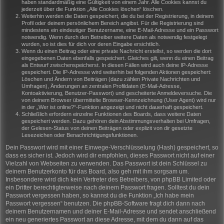
haben standardmäßig eine Gültigkeit von einem Jahr. Alle Cookies kannst du
jederzeit über die Funktion „Alle Cookies löschen“ löschen.
Weiterhin werden die Daten gespeichert, die du bei der Registrierung, in deinem
Profil oder deinem persönlichem Bereich angibst. Für die Registrierung sind
mindestens ein eindeutiger Benutzername, eine E-Mail-Adresse und ein Passwort
notwendig. Wenn durch den Betreiber weitere Daten als notwendig festgelegt
wurden, so ist dies für dich vor deren Eingabe ersichtlich.
Wenn du einen Beitrag oder eine private Nachricht erstellst, so werden die dort
eingegebenen Daten ebenfalls gespeichert. Gleiches gilt, wenn du einen Beitrag
als Entwurf zwischenspeicherst. In diesen Fällen wird auch deine IP-Adresse
gespeichert. Die IP-Adresse wird weiterhin bei folgenden Aktionen gespeichert:
Löschen und Ändern von Beiträgen (dazu zählen Private Nachrichten und
Umfragen), Änderungen an zentralen Profildaten (E-Mail-Adresse,
Kontoaktivierung, Benutzer-Passwort) und gescheiterte Anmeldeversuche. Die
von deinem Browser übermittelte Browser-Kennzeichnung (User Agent) wird nur
in der „Wer ist online?“-Funktion angezeigt und nicht dauerhaft gespeichert.
Schließlich erfordern einzelne Funktionen des Boards, dass weitere Daten
gespeichert werden. Dazu gehören dein Abstimmungsverhalten bei Umfragen,
der Gelesen-Status von deinen Beiträgen oder explizit von dir gesetzte
Lesezeichen oder Benachrichtigungsfunktionen.
Dein Passwort wird mit einer Einwege-Verschlüsselung (Hash) gespeichert, so
dass es sicher ist. Jedoch wird dir empfohlen, dieses Passwort nicht auf einer
Vielzahl von Webseiten zu verwenden. Das Passwort ist dein Schlüssel zu
deinem Benutzerkonto für das Board, also geh mit ihm sorgsam um.
Insbesondere wird dich kein Vertreter des Betreibers, von phpBB Limited oder
ein Dritter berechtigterweise nach deinem Passwort fragen. Solltest du dein
Passwort vergessen haben, so kannst du die Funktion „Ich habe mein
Passwort vergessen“ benutzen. Die phpBB-Software fragt dich dann nach
deinem Benutzernamen und deiner E-Mail-Adresse und sendet anschließend
ein neu generiertes Passwort an diese Adresse, mit dem du dann auf das