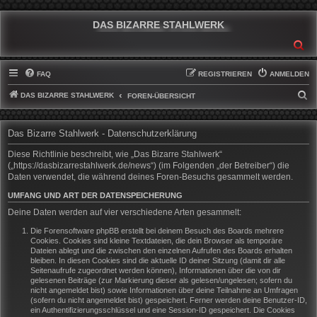
DAS BIZARRE STAHLWERK
SU
FAQ
REGISTRIEREN
ANMELDEN
DAS BIZARRE STAHLWERK
S
FOREN-ÜBERSICHT
U
C
Das Bizarre Stahlwerk - Datenschutzerklärung
H
Diese Richtlinie beschreibt, wie „Das Bizarre Stahlwerk“
E
(„https://dasbizarrestahlwerk.de/news“) (im Folgenden „der Betreiber“) die
Daten verwendet, die während deines Foren-Besuchs gesammelt werden.
UMFANG UND ART DER DATENSPEICHERUNG
Deine Daten werden auf vier verschiedene Arten gesammelt:
Die Forensoftware phpBB erstellt bei deinem Besuch des Boards mehrere
Cookies. Cookies sind kleine Textdateien, die dein Browser als temporäre
Dateien ablegt und die zwischen den einzelnen Aufrufen des Boards erhalten
bleiben. In diesen Cookies sind die aktuelle ID deiner Sitzung (damit dir alle
Seitenaufrufe zugeordnet werden können), Informationen über die von dir
gelesenen Beiträge (zur Markierung dieser als gelesen/ungelesen; sofern du
nicht angemeldet bist) sowie Informationen über deine Teilnahme an Umfragen
(sofern du nicht angemeldet bist) gespeichert. Ferner werden deine Benutzer-ID,
ein Authentifizierungsschlüssel und eine Session-ID gespeichert. Die Cookies