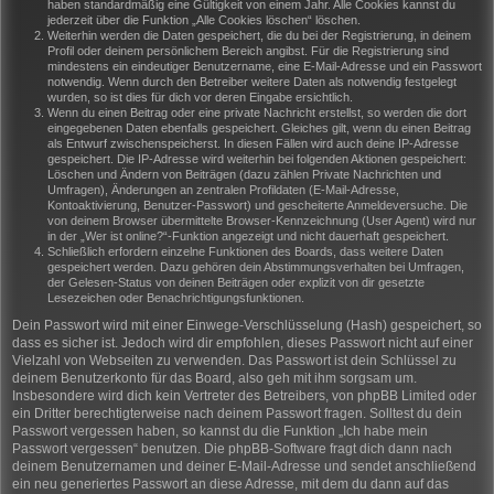
haben standardmäßig eine Gültigkeit von einem Jahr. Alle Cookies kannst du
jederzeit über die Funktion „Alle Cookies löschen“ löschen.
Weiterhin werden die Daten gespeichert, die du bei der Registrierung, in deinem
Profil oder deinem persönlichem Bereich angibst. Für die Registrierung sind
mindestens ein eindeutiger Benutzername, eine E-Mail-Adresse und ein Passwort
notwendig. Wenn durch den Betreiber weitere Daten als notwendig festgelegt
wurden, so ist dies für dich vor deren Eingabe ersichtlich.
Wenn du einen Beitrag oder eine private Nachricht erstellst, so werden die dort
eingegebenen Daten ebenfalls gespeichert. Gleiches gilt, wenn du einen Beitrag
als Entwurf zwischenspeicherst. In diesen Fällen wird auch deine IP-Adresse
gespeichert. Die IP-Adresse wird weiterhin bei folgenden Aktionen gespeichert:
Löschen und Ändern von Beiträgen (dazu zählen Private Nachrichten und
Umfragen), Änderungen an zentralen Profildaten (E-Mail-Adresse,
Kontoaktivierung, Benutzer-Passwort) und gescheiterte Anmeldeversuche. Die
von deinem Browser übermittelte Browser-Kennzeichnung (User Agent) wird nur
in der „Wer ist online?“-Funktion angezeigt und nicht dauerhaft gespeichert.
Schließlich erfordern einzelne Funktionen des Boards, dass weitere Daten
gespeichert werden. Dazu gehören dein Abstimmungsverhalten bei Umfragen,
der Gelesen-Status von deinen Beiträgen oder explizit von dir gesetzte
Lesezeichen oder Benachrichtigungsfunktionen.
Dein Passwort wird mit einer Einwege-Verschlüsselung (Hash) gespeichert, so
dass es sicher ist. Jedoch wird dir empfohlen, dieses Passwort nicht auf einer
Vielzahl von Webseiten zu verwenden. Das Passwort ist dein Schlüssel zu
deinem Benutzerkonto für das Board, also geh mit ihm sorgsam um.
Insbesondere wird dich kein Vertreter des Betreibers, von phpBB Limited oder
ein Dritter berechtigterweise nach deinem Passwort fragen. Solltest du dein
Passwort vergessen haben, so kannst du die Funktion „Ich habe mein
Passwort vergessen“ benutzen. Die phpBB-Software fragt dich dann nach
deinem Benutzernamen und deiner E-Mail-Adresse und sendet anschließend
ein neu generiertes Passwort an diese Adresse, mit dem du dann auf das