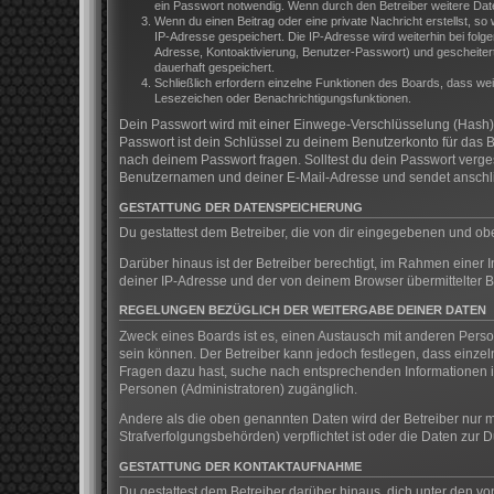
ein Passwort notwendig. Wenn durch den Betreiber weitere Daten 
Wenn du einen Beitrag oder eine private Nachricht erstellst, so
IP-Adresse gespeichert. Die IP-Adresse wird weiterhin bei fol
Adresse, Kontoaktivierung, Benutzer-Passwort) und gescheitert
dauerhaft gespeichert.
Schließlich erfordern einzelne Funktionen des Boards, dass we
Lesezeichen oder Benachrichtigungsfunktionen.
Dein Passwort wird mit einer Einwege-Verschlüsselung (Hash) g
Passwort ist dein Schlüssel zu deinem Benutzerkonto für das B
nach deinem Passwort fragen. Solltest du dein Passwort verg
Benutzernamen und deiner E-Mail-Adresse und sendet anschlie
GESTATTUNG DER DATENSPEICHERUNG
Du gestattest dem Betreiber, die von dir eingegebenen und ob
Darüber hinaus ist der Betreiber berechtigt, im Rahmen einer
deiner IP-Adresse und der von deinem Browser übermittelter B
REGELUNGEN BEZÜGLICH DER WEITERGABE DEINER DATEN
Zweck eines Boards ist es, einen Austausch mit anderen Persone
sein können. Der Betreiber kann jedoch festlegen, dass einzeln
Fragen dazu hast, suche nach entsprechenden Informationen im
Personen (Administratoren) zugänglich.
Andere als die oben genannten Daten wird der Betreiber nur mi
Strafverfolgungsbehörden) verpflichtet ist oder die Daten zur D
GESTATTUNG DER KONTAKTAUFNAHME
Du gestattest dem Betreiber darüber hinaus, dich unter den vo