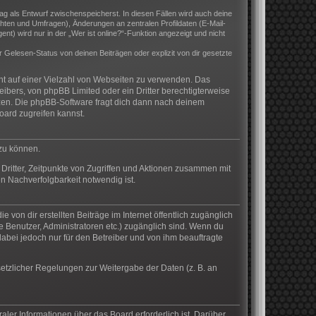
rag als Entwurf zwischenspeicherst. In diesen Fällen wird auch deine
hten und Umfragen), Änderungen an zentralen Profildaten (E-Mail-
) wird nur in der „Wer ist online?“-Funktion angezeigt und nicht
Gelesen-Status von deinen Beiträgen oder explizit von dir gesetzte
cht auf einer Vielzahl von Webseiten zu verwenden. Das
eibers, von phpBB Limited oder ein Dritter berechtigterweise
zen. Die phpBB-Software fragt dich dann nach deinem
ard zugreifen kannst.
 zu können.
Dritter, Zeitpunkte von Zugriffen und Aktionen zusammen mit
n Nachverfolgbarkeit notwendig ist.
von dir erstellten Beiträge im Internet öffentlich zugänglich
te Benutzer, Administratoren etc.) zugänglich sind. Wenn du
abei jedoch nur für den Betreiber und von ihm beauftragte
setzlicher Regelungen zur Weitergabe der Daten (z. B. an
aler Informationen über das Board erforderlich ist. Darüber