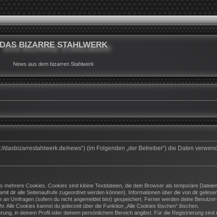
DAS BIZARRE STAHLWERK
News aus dem bizarren Stahlwerk
ttps://dasbizarrestahlwerk.de/news“) (im Folgenden „der Betreiber“) die Daten ver
 mehrere Cookies. Cookies sind kleine Textdateien, die dein Browser als temporäre Dateien
(damit dir alle Seitenaufrufe zugeordnet werden können), Informationen über die von dir geles
e an Umfragen (sofern du nicht angemeldet bist) gespeichert. Ferner werden deine Benutzer-I
. Alle Cookies kannst du jederzeit über die Funktion „Alle Cookies löschen“ löschen.
ierung, in deinem Profil oder deinem persönlichem Bereich angibst. Für die Registrierung si