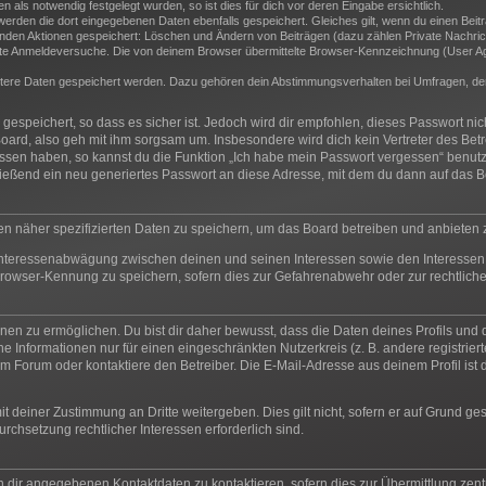
als notwendig festgelegt wurden, so ist dies für dich vor deren Eingabe ersichtlich.
 werden die dort eingegebenen Daten ebenfalls gespeichert. Gleiches gilt, wenn du einen Beit
genden Aktionen gespeichert: Löschen und Ändern von Beiträgen (dazu zählen Private Nachric
e Anmeldeversuche. Die von deinem Browser übermittelte Browser-Kennzeichnung (User Agent
itere Daten gespeichert werden. Dazu gehören dein Abstimmungsverhalten bei Umfragen, der 
espeichert, so dass es sicher ist. Jedoch wird dir empfohlen, dieses Passwort ni
oard, also geh mit ihm sorgsam um. Insbesondere wird dich kein Vertreter des Betr
essen haben, so kannst du die Funktion „Ich habe mein Passwort vergessen“ benut
ßend ein neu generiertes Passwort an diese Adresse, mit dem du dann auf das Bo
en näher spezifizierten Daten zu speichern, um das Board betreiben und anbieten
 Interessenabwägung zwischen deinen und seinen Interessen sowie den Interessen 
rowser-Kennung zu speichern, sofern dies zur Gefahrenabwehr oder zur rechtliche
n zu ermöglichen. Du bist dir daher bewusst, dass die Daten deines Profils und die 
e Informationen nur für einen eingeschränkten Nutzerkreis (z. B. andere registrier
 Forum oder kontaktiere den Betreiber. Die E-Mail-Adresse aus deinem Profil ist d
t deiner Zustimmung an Dritte weitergeben. Dies gilt nicht, sofern er auf Grund ge
urchsetzung rechtlicher Interessen erforderlich sind.
n dir angegebenen Kontaktdaten zu kontaktieren, sofern dies zur Übermittlung zentr