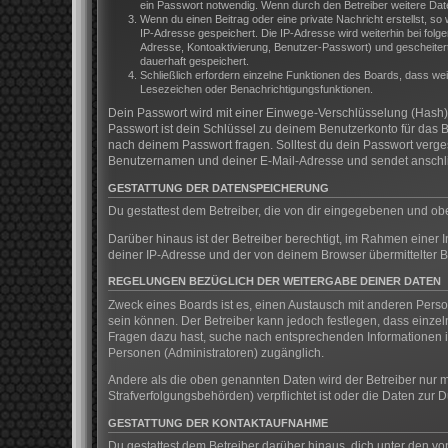
ein Passwort notwendig. Wenn durch den Betreiber weitere Daten 
Wenn du einen Beitrag oder eine private Nachricht erstellst, so
IP-Adresse gespeichert. Die IP-Adresse wird weiterhin bei fol
Adresse, Kontoaktivierung, Benutzer-Passwort) und gescheitert
dauerhaft gespeichert.
Schließlich erfordern einzelne Funktionen des Boards, dass we
Lesezeichen oder Benachrichtigungsfunktionen.
Dein Passwort wird mit einer Einwege-Verschlüsselung (Hash) g
Passwort ist dein Schlüssel zu deinem Benutzerkonto für das B
nach deinem Passwort fragen. Solltest du dein Passwort verg
Benutzernamen und deiner E-Mail-Adresse und sendet anschlie
GESTATTUNG DER DATENSPEICHERUNG
Du gestattest dem Betreiber, die von dir eingegebenen und ob
Darüber hinaus ist der Betreiber berechtigt, im Rahmen einer
deiner IP-Adresse und der von deinem Browser übermittelter B
REGELUNGEN BEZÜGLICH DER WEITERGABE DEINER DATEN
Zweck eines Boards ist es, einen Austausch mit anderen Persone
sein können. Der Betreiber kann jedoch festlegen, dass einzeln
Fragen dazu hast, suche nach entsprechenden Informationen im
Personen (Administratoren) zugänglich.
Andere als die oben genannten Daten wird der Betreiber nur mi
Strafverfolgungsbehörden) verpflichtet ist oder die Daten zur D
GESTATTUNG DER KONTAKTAUFNAHME
Du gestattest dem Betreiber darüber hinaus, dich unter den vo