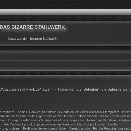
DAS BIZARRE STAHLWERK
News aus dem bizarren Stahlwerk
ttps://dasbizarrestahlwerk.de/news“) (im Folgenden „der Betreiber“) die Daten ver
 mehrere Cookies. Cookies sind kleine Textdateien, die dein Browser als temporäre Dateien
(damit dir alle Seitenaufrufe zugeordnet werden können), Informationen über die von dir geles
e an Umfragen (sofern du nicht angemeldet bist) gespeichert. Ferner werden deine Benutzer-I
. Alle Cookies kannst du jederzeit über die Funktion „Alle Cookies löschen“ löschen.
ierung, in deinem Profil oder deinem persönlichem Bereich angibst. Für die Registrierung si