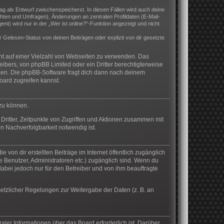
rag als Entwurf zwischenspeicherst. In diesen Fällen wird auch deine
hten und Umfragen), Änderungen an zentralen Profildaten (E-Mail-
) wird nur in der „Wer ist online?“-Funktion angezeigt und nicht
Gelesen-Status von deinen Beiträgen oder explizit von dir gesetzte
cht auf einer Vielzahl von Webseiten zu verwenden. Das
eibers, von phpBB Limited oder ein Dritter berechtigterweise
zen. Die phpBB-Software fragt dich dann nach deinem
ard zugreifen kannst.
 zu können.
Dritter, Zeitpunkte von Zugriffen und Aktionen zusammen mit
n Nachverfolgbarkeit notwendig ist.
von dir erstellten Beiträge im Internet öffentlich zugänglich
te Benutzer, Administratoren etc.) zugänglich sind. Wenn du
abei jedoch nur für den Betreiber und von ihm beauftragte
setzlicher Regelungen zur Weitergabe der Daten (z. B. an
aler Informationen über das Board erforderlich ist. Darüber