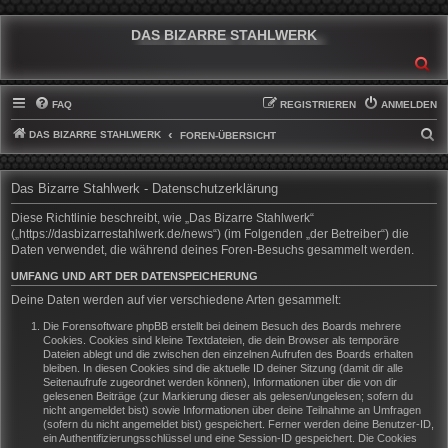
DAS BIZARRE STAHLWERK
SU
FAQ
REGISTRIEREN
ANMELDEN
DAS BIZARRE STAHLWERK
S
FOREN-ÜBERSICHT
U
C
Das Bizarre Stahlwerk - Datenschutzerklärung
H
Diese Richtlinie beschreibt, wie „Das Bizarre Stahlwerk“
E
(„https://dasbizarrestahlwerk.de/news“) (im Folgenden „der Betreiber“) die
Daten verwendet, die während deines Foren-Besuchs gesammelt werden.
UMFANG UND ART DER DATENSPEICHERUNG
Deine Daten werden auf vier verschiedene Arten gesammelt:
Die Forensoftware phpBB erstellt bei deinem Besuch des Boards mehrere
Cookies. Cookies sind kleine Textdateien, die dein Browser als temporäre
Dateien ablegt und die zwischen den einzelnen Aufrufen des Boards erhalten
bleiben. In diesen Cookies sind die aktuelle ID deiner Sitzung (damit dir alle
Seitenaufrufe zugeordnet werden können), Informationen über die von dir
gelesenen Beiträge (zur Markierung dieser als gelesen/ungelesen; sofern du
nicht angemeldet bist) sowie Informationen über deine Teilnahme an Umfragen
(sofern du nicht angemeldet bist) gespeichert. Ferner werden deine Benutzer-ID,
ein Authentifizierungsschlüssel und eine Session-ID gespeichert. Die Cookies