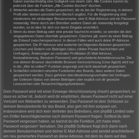
haben standardmäßig eine Gültigkeit von einem Jahr. Alle Cookies kannst du
jederzeit über die Funktion „Alle Cookies löschen“ löschen.
Weiterhin werden die Daten gespeichert, die du bei der Registrierung, in deinem
Profil oder deinem persönlichem Bereich angibst. Für die Registrierung sind
mindestens ein eindeutiger Benutzername, eine E-Mail-Adresse und ein Passwort
notwendig. Wenn durch den Betreiber weitere Daten als notwendig festgelegt
wurden, so ist dies für dich vor deren Eingabe ersichtlich.
Wenn du einen Beitrag oder eine private Nachricht erstellst, so werden die dort
eingegebenen Daten ebenfalls gespeichert. Gleiches gilt, wenn du einen Beitrag
als Entwurf zwischenspeicherst. In diesen Fällen wird auch deine IP-Adresse
gespeichert. Die IP-Adresse wird weiterhin bei folgenden Aktionen gespeichert:
Löschen und Ändern von Beiträgen (dazu zählen Private Nachrichten und
Umfragen), Änderungen an zentralen Profildaten (E-Mail-Adresse,
Kontoaktivierung, Benutzer-Passwort) und gescheiterte Anmeldeversuche. Die
von deinem Browser übermittelte Browser-Kennzeichnung (User Agent) wird nur
in der „Wer ist online?“-Funktion angezeigt und nicht dauerhaft gespeichert.
Schließlich erfordern einzelne Funktionen des Boards, dass weitere Daten
gespeichert werden. Dazu gehören dein Abstimmungsverhalten bei Umfragen,
der Gelesen-Status von deinen Beiträgen oder explizit von dir gesetzte
Lesezeichen oder Benachrichtigungsfunktionen.
Dein Passwort wird mit einer Einwege-Verschlüsselung (Hash) gespeichert, so
dass es sicher ist. Jedoch wird dir empfohlen, dieses Passwort nicht auf einer
Vielzahl von Webseiten zu verwenden. Das Passwort ist dein Schlüssel zu
deinem Benutzerkonto für das Board, also geh mit ihm sorgsam um.
Insbesondere wird dich kein Vertreter des Betreibers, von phpBB Limited oder
ein Dritter berechtigterweise nach deinem Passwort fragen. Solltest du dein
Passwort vergessen haben, so kannst du die Funktion „Ich habe mein
Passwort vergessen“ benutzen. Die phpBB-Software fragt dich dann nach
deinem Benutzernamen und deiner E-Mail-Adresse und sendet anschließend
ein neu generiertes Passwort an diese Adresse, mit dem du dann auf das