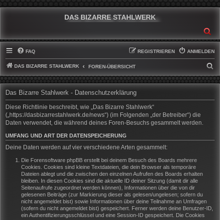
DAS BIZARRE STAHLWERK
SU
FAQ
REGISTRIEREN
ANMELDEN
DAS BIZARRE STAHLWERK
S
FOREN-ÜBERSICHT
U
C
Das Bizarre Stahlwerk - Datenschutzerklärung
H
Diese Richtlinie beschreibt, wie „Das Bizarre Stahlwerk“
E
(„https://dasbizarrestahlwerk.de/news“) (im Folgenden „der Betreiber“) die
Daten verwendet, die während deines Foren-Besuchs gesammelt werden.
UMFANG UND ART DER DATENSPEICHERUNG
Deine Daten werden auf vier verschiedene Arten gesammelt:
Die Forensoftware phpBB erstellt bei deinem Besuch des Boards mehrere
Cookies. Cookies sind kleine Textdateien, die dein Browser als temporäre
Dateien ablegt und die zwischen den einzelnen Aufrufen des Boards erhalten
bleiben. In diesen Cookies sind die aktuelle ID deiner Sitzung (damit dir alle
Seitenaufrufe zugeordnet werden können), Informationen über die von dir
gelesenen Beiträge (zur Markierung dieser als gelesen/ungelesen; sofern du
nicht angemeldet bist) sowie Informationen über deine Teilnahme an Umfragen
(sofern du nicht angemeldet bist) gespeichert. Ferner werden deine Benutzer-ID,
ein Authentifizierungsschlüssel und eine Session-ID gespeichert. Die Cookies