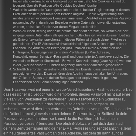
haben standardmäßig eine Gültigkeit von einem Jahr. Alle Cookies kannst du
jederzeit über die Funktion „Alle Cookies löschen“ löschen.
Weiterhin werden die Daten gespeichert, die du bei der Registrierung, in deinem
Profil oder deinem persönlichem Bereich angibst. Für die Registrierung sind
mindestens ein eindeutiger Benutzername, eine E-Mail-Adresse und ein Passwort
notwendig. Wenn durch den Betreiber weitere Daten als notwendig festgelegt
wurden, so ist dies für dich vor deren Eingabe ersichtlich.
Wenn du einen Beitrag oder eine private Nachricht erstellst, so werden die dort
eingegebenen Daten ebenfalls gespeichert. Gleiches gilt, wenn du einen Beitrag
als Entwurf zwischenspeicherst. In diesen Fällen wird auch deine IP-Adresse
gespeichert. Die IP-Adresse wird weiterhin bei folgenden Aktionen gespeichert:
Löschen und Ändern von Beiträgen (dazu zählen Private Nachrichten und
Umfragen), Änderungen an zentralen Profildaten (E-Mail-Adresse,
Kontoaktivierung, Benutzer-Passwort) und gescheiterte Anmeldeversuche. Die
von deinem Browser übermittelte Browser-Kennzeichnung (User Agent) wird nur
in der „Wer ist online?“-Funktion angezeigt und nicht dauerhaft gespeichert.
Schließlich erfordern einzelne Funktionen des Boards, dass weitere Daten
gespeichert werden. Dazu gehören dein Abstimmungsverhalten bei Umfragen,
der Gelesen-Status von deinen Beiträgen oder explizit von dir gesetzte
Lesezeichen oder Benachrichtigungsfunktionen.
Dein Passwort wird mit einer Einwege-Verschlüsselung (Hash) gespeichert, so
dass es sicher ist. Jedoch wird dir empfohlen, dieses Passwort nicht auf einer
Vielzahl von Webseiten zu verwenden. Das Passwort ist dein Schlüssel zu
deinem Benutzerkonto für das Board, also geh mit ihm sorgsam um.
Insbesondere wird dich kein Vertreter des Betreibers, von phpBB Limited oder
ein Dritter berechtigterweise nach deinem Passwort fragen. Solltest du dein
Passwort vergessen haben, so kannst du die Funktion „Ich habe mein
Passwort vergessen“ benutzen. Die phpBB-Software fragt dich dann nach
deinem Benutzernamen und deiner E-Mail-Adresse und sendet anschließend
ein neu generiertes Passwort an diese Adresse, mit dem du dann auf das