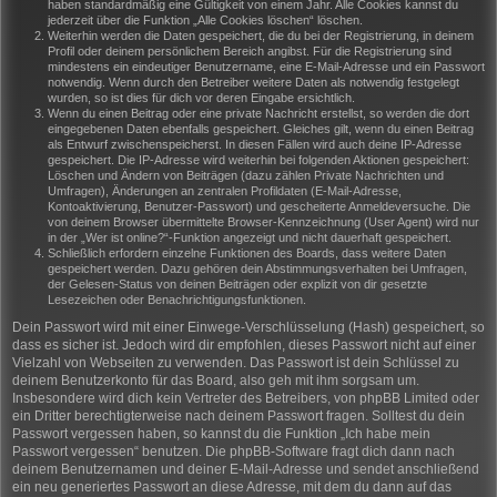
haben standardmäßig eine Gültigkeit von einem Jahr. Alle Cookies kannst du
jederzeit über die Funktion „Alle Cookies löschen“ löschen.
Weiterhin werden die Daten gespeichert, die du bei der Registrierung, in deinem
Profil oder deinem persönlichem Bereich angibst. Für die Registrierung sind
mindestens ein eindeutiger Benutzername, eine E-Mail-Adresse und ein Passwort
notwendig. Wenn durch den Betreiber weitere Daten als notwendig festgelegt
wurden, so ist dies für dich vor deren Eingabe ersichtlich.
Wenn du einen Beitrag oder eine private Nachricht erstellst, so werden die dort
eingegebenen Daten ebenfalls gespeichert. Gleiches gilt, wenn du einen Beitrag
als Entwurf zwischenspeicherst. In diesen Fällen wird auch deine IP-Adresse
gespeichert. Die IP-Adresse wird weiterhin bei folgenden Aktionen gespeichert:
Löschen und Ändern von Beiträgen (dazu zählen Private Nachrichten und
Umfragen), Änderungen an zentralen Profildaten (E-Mail-Adresse,
Kontoaktivierung, Benutzer-Passwort) und gescheiterte Anmeldeversuche. Die
von deinem Browser übermittelte Browser-Kennzeichnung (User Agent) wird nur
in der „Wer ist online?“-Funktion angezeigt und nicht dauerhaft gespeichert.
Schließlich erfordern einzelne Funktionen des Boards, dass weitere Daten
gespeichert werden. Dazu gehören dein Abstimmungsverhalten bei Umfragen,
der Gelesen-Status von deinen Beiträgen oder explizit von dir gesetzte
Lesezeichen oder Benachrichtigungsfunktionen.
Dein Passwort wird mit einer Einwege-Verschlüsselung (Hash) gespeichert, so
dass es sicher ist. Jedoch wird dir empfohlen, dieses Passwort nicht auf einer
Vielzahl von Webseiten zu verwenden. Das Passwort ist dein Schlüssel zu
deinem Benutzerkonto für das Board, also geh mit ihm sorgsam um.
Insbesondere wird dich kein Vertreter des Betreibers, von phpBB Limited oder
ein Dritter berechtigterweise nach deinem Passwort fragen. Solltest du dein
Passwort vergessen haben, so kannst du die Funktion „Ich habe mein
Passwort vergessen“ benutzen. Die phpBB-Software fragt dich dann nach
deinem Benutzernamen und deiner E-Mail-Adresse und sendet anschließend
ein neu generiertes Passwort an diese Adresse, mit dem du dann auf das