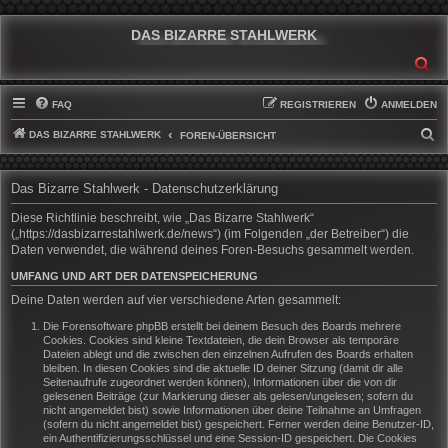
DAS BIZARRE STAHLWERK
SU
FAQ
REGISTRIEREN
ANMELDEN
DAS BIZARRE STAHLWERK
S
FOREN-ÜBERSICHT
U
C
Das Bizarre Stahlwerk - Datenschutzerklärung
H
Diese Richtlinie beschreibt, wie „Das Bizarre Stahlwerk“
E
(„https://dasbizarrestahlwerk.de/news“) (im Folgenden „der Betreiber“) die
Daten verwendet, die während deines Foren-Besuchs gesammelt werden.
UMFANG UND ART DER DATENSPEICHERUNG
Deine Daten werden auf vier verschiedene Arten gesammelt:
Die Forensoftware phpBB erstellt bei deinem Besuch des Boards mehrere
Cookies. Cookies sind kleine Textdateien, die dein Browser als temporäre
Dateien ablegt und die zwischen den einzelnen Aufrufen des Boards erhalten
bleiben. In diesen Cookies sind die aktuelle ID deiner Sitzung (damit dir alle
Seitenaufrufe zugeordnet werden können), Informationen über die von dir
gelesenen Beiträge (zur Markierung dieser als gelesen/ungelesen; sofern du
nicht angemeldet bist) sowie Informationen über deine Teilnahme an Umfragen
(sofern du nicht angemeldet bist) gespeichert. Ferner werden deine Benutzer-ID,
ein Authentifizierungsschlüssel und eine Session-ID gespeichert. Die Cookies