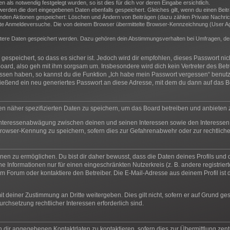
als notwendig festgelegt wurden, so ist dies für dich vor deren Eingabe ersichtlich.
 werden die dort eingegebenen Daten ebenfalls gespeichert. Gleiches gilt, wenn du einen Beit
genden Aktionen gespeichert: Löschen und Ändern von Beiträgen (dazu zählen Private Nachric
e Anmeldeversuche. Die von deinem Browser übermittelte Browser-Kennzeichnung (User Agent
itere Daten gespeichert werden. Dazu gehören dein Abstimmungsverhalten bei Umfragen, der 
espeichert, so dass es sicher ist. Jedoch wird dir empfohlen, dieses Passwort ni
oard, also geh mit ihm sorgsam um. Insbesondere wird dich kein Vertreter des Betr
essen haben, so kannst du die Funktion „Ich habe mein Passwort vergessen“ benut
ßend ein neu generiertes Passwort an diese Adresse, mit dem du dann auf das Bo
en näher spezifizierten Daten zu speichern, um das Board betreiben und anbieten
 Interessenabwägung zwischen deinen und seinen Interessen sowie den Interessen 
rowser-Kennung zu speichern, sofern dies zur Gefahrenabwehr oder zur rechtliche
n zu ermöglichen. Du bist dir daher bewusst, dass die Daten deines Profils und die 
e Informationen nur für einen eingeschränkten Nutzerkreis (z. B. andere registrier
 Forum oder kontaktiere den Betreiber. Die E-Mail-Adresse aus deinem Profil ist d
t deiner Zustimmung an Dritte weitergeben. Dies gilt nicht, sofern er auf Grund ge
urchsetzung rechtlicher Interessen erforderlich sind.
n dir angegebenen Kontaktdaten zu kontaktieren, sofern dies zur Übermittlung zentr