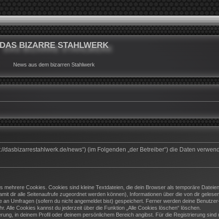
DAS BIZARRE STAHLWERK
News aus dem bizarren Stahlwerk
ttps://dasbizarrestahlwerk.de/news“) (im Folgenden „der Betreiber“) die Daten ver
 mehrere Cookies. Cookies sind kleine Textdateien, die dein Browser als temporäre Dateien
(damit dir alle Seitenaufrufe zugeordnet werden können), Informationen über die von dir geles
e an Umfragen (sofern du nicht angemeldet bist) gespeichert. Ferner werden deine Benutzer-I
. Alle Cookies kannst du jederzeit über die Funktion „Alle Cookies löschen“ löschen.
ierung, in deinem Profil oder deinem persönlichem Bereich angibst. Für die Registrierung si