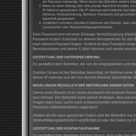
ein Passwort notwendig. Wenn durch den Betreiber weitere Daten 
Wenn du einen Beitrag oder eine private Nachricht erstellst, so
IP-Adresse gespeichert. Die IP-Adresse wird weiterhin bei fol
Adresse, Kontoaktivierung, Benutzer-Passwort) und gescheitert
dauerhaft gespeichert.
Schließlich erfordern einzelne Funktionen des Boards, dass we
Lesezeichen oder Benachrichtigungsfunktionen.
Dein Passwort wird mit einer Einwege-Verschlüsselung (Hash) g
Passwort ist dein Schlüssel zu deinem Benutzerkonto für das B
nach deinem Passwort fragen. Solltest du dein Passwort verg
Benutzernamen und deiner E-Mail-Adresse und sendet anschlie
GESTATTUNG DER DATENSPEICHERUNG
Du gestattest dem Betreiber, die von dir eingegebenen und ob
Darüber hinaus ist der Betreiber berechtigt, im Rahmen einer
deiner IP-Adresse und der von deinem Browser übermittelter B
REGELUNGEN BEZÜGLICH DER WEITERGABE DEINER DATEN
Zweck eines Boards ist es, einen Austausch mit anderen Persone
sein können. Der Betreiber kann jedoch festlegen, dass einzeln
Fragen dazu hast, suche nach entsprechenden Informationen im
Personen (Administratoren) zugänglich.
Andere als die oben genannten Daten wird der Betreiber nur mi
Strafverfolgungsbehörden) verpflichtet ist oder die Daten zur D
GESTATTUNG DER KONTAKTAUFNAHME
Du gestattest dem Betreiber darüber hinaus, dich unter den vo