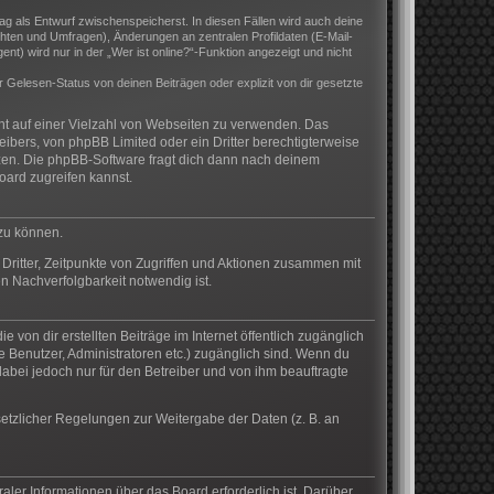
rag als Entwurf zwischenspeicherst. In diesen Fällen wird auch deine
hten und Umfragen), Änderungen an zentralen Profildaten (E-Mail-
) wird nur in der „Wer ist online?“-Funktion angezeigt und nicht
Gelesen-Status von deinen Beiträgen oder explizit von dir gesetzte
cht auf einer Vielzahl von Webseiten zu verwenden. Das
eibers, von phpBB Limited oder ein Dritter berechtigterweise
zen. Die phpBB-Software fragt dich dann nach deinem
ard zugreifen kannst.
 zu können.
Dritter, Zeitpunkte von Zugriffen und Aktionen zusammen mit
n Nachverfolgbarkeit notwendig ist.
von dir erstellten Beiträge im Internet öffentlich zugänglich
te Benutzer, Administratoren etc.) zugänglich sind. Wenn du
abei jedoch nur für den Betreiber und von ihm beauftragte
setzlicher Regelungen zur Weitergabe der Daten (z. B. an
aler Informationen über das Board erforderlich ist. Darüber