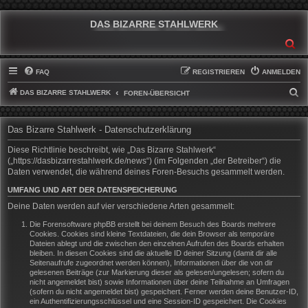
DAS BIZARRE STAHLWERK
SU
FAQ
REGISTRIEREN
ANMELDEN
DAS BIZARRE STAHLWERK
S
FOREN-ÜBERSICHT
U
C
Das Bizarre Stahlwerk - Datenschutzerklärung
H
Diese Richtlinie beschreibt, wie „Das Bizarre Stahlwerk“
E
(„https://dasbizarrestahlwerk.de/news“) (im Folgenden „der Betreiber“) die
Daten verwendet, die während deines Foren-Besuchs gesammelt werden.
UMFANG UND ART DER DATENSPEICHERUNG
Deine Daten werden auf vier verschiedene Arten gesammelt:
Die Forensoftware phpBB erstellt bei deinem Besuch des Boards mehrere
Cookies. Cookies sind kleine Textdateien, die dein Browser als temporäre
Dateien ablegt und die zwischen den einzelnen Aufrufen des Boards erhalten
bleiben. In diesen Cookies sind die aktuelle ID deiner Sitzung (damit dir alle
Seitenaufrufe zugeordnet werden können), Informationen über die von dir
gelesenen Beiträge (zur Markierung dieser als gelesen/ungelesen; sofern du
nicht angemeldet bist) sowie Informationen über deine Teilnahme an Umfragen
(sofern du nicht angemeldet bist) gespeichert. Ferner werden deine Benutzer-ID,
ein Authentifizierungsschlüssel und eine Session-ID gespeichert. Die Cookies