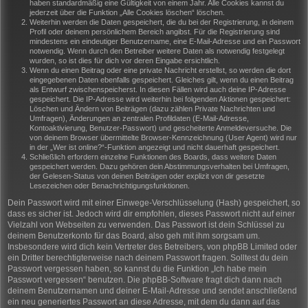
haben standardmäßig eine Gültigkeit von einem Jahr. Alle Cookies kannst du
jederzeit über die Funktion „Alle Cookies löschen“ löschen.
Weiterhin werden die Daten gespeichert, die du bei der Registrierung, in deinem
Profil oder deinem persönlichem Bereich angibst. Für die Registrierung sind
mindestens ein eindeutiger Benutzername, eine E-Mail-Adresse und ein Passwort
notwendig. Wenn durch den Betreiber weitere Daten als notwendig festgelegt
wurden, so ist dies für dich vor deren Eingabe ersichtlich.
Wenn du einen Beitrag oder eine private Nachricht erstellst, so werden die dort
eingegebenen Daten ebenfalls gespeichert. Gleiches gilt, wenn du einen Beitrag
als Entwurf zwischenspeicherst. In diesen Fällen wird auch deine IP-Adresse
gespeichert. Die IP-Adresse wird weiterhin bei folgenden Aktionen gespeichert:
Löschen und Ändern von Beiträgen (dazu zählen Private Nachrichten und
Umfragen), Änderungen an zentralen Profildaten (E-Mail-Adresse,
Kontoaktivierung, Benutzer-Passwort) und gescheiterte Anmeldeversuche. Die
von deinem Browser übermittelte Browser-Kennzeichnung (User Agent) wird nur
in der „Wer ist online?“-Funktion angezeigt und nicht dauerhaft gespeichert.
Schließlich erfordern einzelne Funktionen des Boards, dass weitere Daten
gespeichert werden. Dazu gehören dein Abstimmungsverhalten bei Umfragen,
der Gelesen-Status von deinen Beiträgen oder explizit von dir gesetzte
Lesezeichen oder Benachrichtigungsfunktionen.
Dein Passwort wird mit einer Einwege-Verschlüsselung (Hash) gespeichert, so
dass es sicher ist. Jedoch wird dir empfohlen, dieses Passwort nicht auf einer
Vielzahl von Webseiten zu verwenden. Das Passwort ist dein Schlüssel zu
deinem Benutzerkonto für das Board, also geh mit ihm sorgsam um.
Insbesondere wird dich kein Vertreter des Betreibers, von phpBB Limited oder
ein Dritter berechtigterweise nach deinem Passwort fragen. Solltest du dein
Passwort vergessen haben, so kannst du die Funktion „Ich habe mein
Passwort vergessen“ benutzen. Die phpBB-Software fragt dich dann nach
deinem Benutzernamen und deiner E-Mail-Adresse und sendet anschließend
ein neu generiertes Passwort an diese Adresse, mit dem du dann auf das