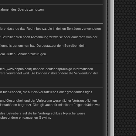
m Rahmen des Boards zu nutzen.
ndere, dass du das Recht besitzt, die in deinen Beiträgen verwendeten
 Betreiber dich nach Abmahnung zeitweise oder dauerhaft von der
ur Kenntnis genommen hat. Du gestattest dem Betreiber, dein
inem Dritten Schaden zuzufügen.
ited (www.phpbb.com) handelt; deutschsprachige Informationen
tware verwendet wird. Sie können insbesondere die Verwendung der
r für Schäden, die auf ein vorsätzliches oder grob fahrlässiges
und Gesundheit und der Verletzung wesentlicher Vertragspflichten
ttsschäden begrenzt. Dies gilt auch für mittelbare Folgeschäden wie
es Betreibers auf die bei Vertragsschluss typischerweise
 insbesondere entgangenen Gewinn.