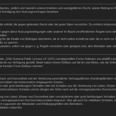
 einfaches, zeitlich und räumlich unbeschränktes und unentgeltliches Recht, deinen Beitrag i
ch Kündigung des Nutzungsvertrages bestehen.
halte enthält, die gegen geltendes Recht oder die guten Sitten verstoßen. Du erklärst insbeso
n gegen diese Nutzungsbedingungen oder anderer im Board veröffentlichten Regeln kann der
eilen.
für die Inhalte von Beiträgen übernimmt, die er nicht selbst erstellt hat oder die er nicht z
der zu sperren.
zuändern, sofern sie gegen o. g. Regeln verstoßen oder geeignet sind, dem Betreiber oder e
der „
GNU General Public License v2
“ (GPL) bereitgestellten Foren-Software von phpBB Lim
de zur Verfügung gestellt. Beide haben keinen Einfluss auf die Art und Weise, wie die Sof
te fremder Foren Einfluss nehmen.
per und Gesundheit und der Verletzung wesentlicher Vertragspflichten (Kardinalpflichten) nu
Folgeschäden wie insbesondere entgangenen Gewinn.
m oder grob fahrlässigem Verhalten oder bei Schäden aus der Verletzung von Leben, Körper 
e vorhersehbaren Schäden und im übrigen der Höhe nach auf die vertragstypischen Durchschni
ng von Leben, Körper und Gesundheit oder vorsätzlichem oder grob fahrlässigem Verhalten d
vertragstypischen Durchschnittsschäden begrenzt. Dies gilt auch für mittelbare Schäden,
 zugunsten der Mitarbeiter und Erfüllungsgehilfen des Betreibers.
leiben unberührt.