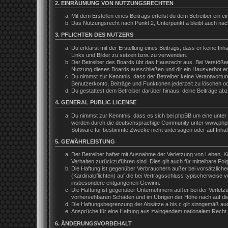
2. EINRÄUMUNG VON NUTZUNGSRECHTEN
Mit dem Erstellen eines Beitrags erteilst du dem Betreiber ein
Das Nutzungsrecht nach Punkt 2, Unterpunkt a bleibt auch na
3. PFLICHTEN DES NUTZERS
Du erklärst mit der Erstellung eines Beitrags, dass er keine In
Links und Bilder zu setzen bzw. zu verwenden.
Der Betreiber des Boards übt das Hausrecht aus. Bei Verstöße
Nutzung dieses Boards ausschließen und dir ein Hausverbot ert
Du nimmst zur Kenntnis, dass der Betreiber keine Verantwortung 
Benutzerkonto, Beiträge und Funktionen jederzeit zu löschen o
Du gestattest dem Betreiber darüber hinaus, deine Beiträge ab
4. GENERAL PUBLIC LICENSE
Du nimmst zur Kenntnis, dass es sich bei phpBB um eine unter 
werden durch die deutschsprachige Community unter www.phpbb.
Software für bestimmte Zwecke nicht untersagen oder auf Inhal
5. GEWÄHRLEISTUNG
Der Betreiber haftet mit Ausnahme der Verletzung von Leben, Kör
Verhalten zurückzuführen sind. Dies gilt auch für mittelbare 
Die Haftung ist gegenüber Verbrauchern außer bei vorsätzliche
(Kardinalpflichten) auf die bei Vertragsschluss typischerweis
insbesondere entgangenen Gewinn.
Die Haftung ist gegenüber Unternehmern außer bei der Verletzu
vorhersehbaren Schäden und im Übrigen der Höhe nach auf die 
Die Haftungsbegrenzung der Absätze a bis c gilt sinngemäß auch
Ansprüche für eine Haftung aus zwingendem nationalem Recht b
6. ÄNDERUNGSVORBEHALT