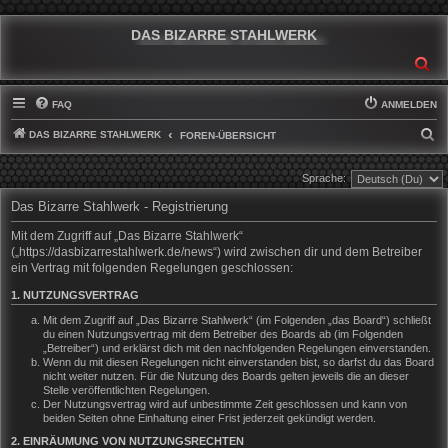
DAS BIZARRE STAHLWERK
SU
FAQ
ANMELDEN
DAS BIZARRE STAHLWERK
S
FOREN-ÜBERSICHT
U
Sprache:
C
Das Bizarre Stahlwerk - Registrierung
H
E
Mit dem Zugriff auf „Das Bizarre Stahlwerk“
(„https://dasbizarrestahlwerk.de/news“) wird zwischen dir und dem Betreiber
ein Vertrag mit folgenden Regelungen geschlossen:
1. NUTZUNGSVERTRAG
Mit dem Zugriff auf „Das Bizarre Stahlwerk“ (im Folgenden „das Board“) schließt
du einen Nutzungsvertrag mit dem Betreiber des Boards ab (im Folgenden
„Betreiber“) und erklärst dich mit den nachfolgenden Regelungen einverstanden.
Wenn du mit diesen Regelungen nicht einverstanden bist, so darfst du das Board
nicht weiter nutzen. Für die Nutzung des Boards gelten jeweils die an dieser
Stelle veröffentlichten Regelungen.
Der Nutzungsvertrag wird auf unbestimmte Zeit geschlossen und kann von
beiden Seiten ohne Einhaltung einer Frist jederzeit gekündigt werden.
2. EINRÄUMUNG VON NUTZUNGSRECHTEN