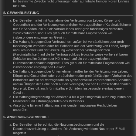
für bestimmte Zwecke nicht untersagen oder auf Inhalte fremder Foren Einfluss
nehmen.
5. GEWÄHRLEISTUNG
Der Betreiber haftet mit Ausnahme der Verletzung von Leben, Körper und
Gesundheit und der Verletzung wesentlicher Vertragspflichten (Kardinalpflichten)
nur für Schäden, die auf ein vorsätzliches oder grob fahrlässiges Verhalten
zurückzuführen sind. Dies gilt auch für mittelbare Folgeschäden wie
insbesondere entgangenen Gewinn.
Die Haftung ist gegenüber Verbrauchern außer bei vorsätzlichem oder grob
fahrlässigem Verhalten oder bei Schäden aus der Verletzung von Leben, Körper
und Gesundheit und der Verletzung wesentlicher Vertragspflichten
(Kardinalpflichten) auf die bei Vertragsschluss typischerweise vorhersehbaren
Schäden und im übrigen der Höhe nach auf die vertragstypischen
Durchschnittsschäden begrenzt. Dies gilt auch für mittelbare Folgeschäden wie
insbesondere entgangenen Gewinn.
Die Haftung ist gegenüber Unternehmern außer bei der Verletzung von Leben,
Körper und Gesundheit oder vorsätzlichem oder grob fahrlässigem Verhalten des
Betreibers auf die bei Vertragsschluss typischerweise vorhersehbaren Schäden
und im Übrigen der Höhe nach auf die vertragstypischen Durchschnittsschäden
begrenzt. Dies gilt auch für mittelbare Schäden, insbesondere entgangenen
Gewinn.
Die Haftungsbegrenzung der Absätze a bis c gilt sinngemäß auch zugunsten der
Mitarbeiter und Erfüllungsgehilfen des Betreibers.
Ansprüche für eine Haftung aus zwingendem nationalem Recht bleiben
unberührt.
6. ÄNDERUNGSVORBEHALT
Der Betreiber ist berechtigt, die Nutzungsbedingungen und die
Datenschutzerklärung zu ändern. Die Änderung wird dem Nutzer per E-Mail
mitgeteilt.