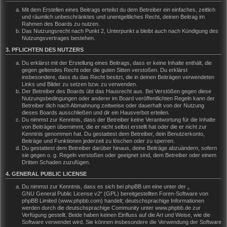
Mit dem Erstellen eines Beitrags erteilst du dem Betreiber ein einfaches, zeitlich
und räumlich unbeschränktes und unentgeltliches Recht, deinen Beitrag im
Rahmen des Boards zu nutzen.
Das Nutzungsrecht nach Punkt 2, Unterpunkt a bleibt auch nach Kündigung des
Nutzungsvertrages bestehen.
3. PFLICHTEN DES NUTZERS
Du erklärst mit der Erstellung eines Beitrags, dass er keine Inhalte enthält, die
gegen geltendes Recht oder die guten Sitten verstoßen. Du erklärst
insbesondere, dass du das Recht besitzt, die in deinen Beiträgen verwendeten
Links und Bilder zu setzen bzw. zu verwenden.
Der Betreiber des Boards übt das Hausrecht aus. Bei Verstößen gegen diese
Nutzungsbedingungen oder anderer im Board veröffentlichten Regeln kann der
Betreiber dich nach Abmahnung zeitweise oder dauerhaft von der Nutzung
dieses Boards ausschließen und dir ein Hausverbot erteilen.
Du nimmst zur Kenntnis, dass der Betreiber keine Verantwortung für die Inhalte
von Beiträgen übernimmt, die er nicht selbst erstellt hat oder die er nicht zur
Kenntnis genommen hat. Du gestattest dem Betreiber, dein Benutzerkonto,
Beiträge und Funktionen jederzeit zu löschen oder zu sperren.
Du gestattest dem Betreiber darüber hinaus, deine Beiträge abzuändern, sofern
sie gegen o. g. Regeln verstoßen oder geeignet sind, dem Betreiber oder einem
Dritten Schaden zuzufügen.
4. GENERAL PUBLIC LICENSE
Du nimmst zur Kenntnis, dass es sich bei phpBB um eine unter der „
GNU General Public License v2
“ (GPL) bereitgestellten Foren-Software von
phpBB Limited (www.phpbb.com) handelt; deutschsprachige Informationen
werden durch die deutschsprachige Community unter www.phpbb.de zur
Verfügung gestellt. Beide haben keinen Einfluss auf die Art und Weise, wie die
Software verwendet wird. Sie können insbesondere die Verwendung der Software