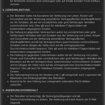
für bestimmte Zwecke nicht untersagen oder auf Inhalte fremder Foren Einfluss
nehmen.
5. GEWÄHRLEISTUNG
Der Betreiber haftet mit Ausnahme der Verletzung von Leben, Körper und
Gesundheit und der Verletzung wesentlicher Vertragspflichten (Kardinalpflichten)
nur für Schäden, die auf ein vorsätzliches oder grob fahrlässiges Verhalten
zurückzuführen sind. Dies gilt auch für mittelbare Folgeschäden wie
insbesondere entgangenen Gewinn.
Die Haftung ist gegenüber Verbrauchern außer bei vorsätzlichem oder grob
fahrlässigem Verhalten oder bei Schäden aus der Verletzung von Leben, Körper
und Gesundheit und der Verletzung wesentlicher Vertragspflichten
(Kardinalpflichten) auf die bei Vertragsschluss typischerweise vorhersehbaren
Schäden und im übrigen der Höhe nach auf die vertragstypischen
Durchschnittsschäden begrenzt. Dies gilt auch für mittelbare Folgeschäden wie
insbesondere entgangenen Gewinn.
Die Haftung ist gegenüber Unternehmern außer bei der Verletzung von Leben,
Körper und Gesundheit oder vorsätzlichem oder grob fahrlässigem Verhalten des
Betreibers auf die bei Vertragsschluss typischerweise vorhersehbaren Schäden
und im Übrigen der Höhe nach auf die vertragstypischen Durchschnittsschäden
begrenzt. Dies gilt auch für mittelbare Schäden, insbesondere entgangenen
Gewinn.
Die Haftungsbegrenzung der Absätze a bis c gilt sinngemäß auch zugunsten der
Mitarbeiter und Erfüllungsgehilfen des Betreibers.
Ansprüche für eine Haftung aus zwingendem nationalem Recht bleiben
unberührt.
6. ÄNDERUNGSVORBEHALT
Der Betreiber ist berechtigt, die Nutzungsbedingungen und die
Datenschutzerklärung zu ändern. Die Änderung wird dem Nutzer per E-Mail
mitgeteilt.