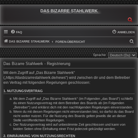
DAS BIZARRE STAHLWERK
SU
FAQ
ANMELDEN
DAS BIZARRE STAHLWERK
S
FOREN-ÜBERSICHT
U
Sprache:
C
Das Bizarre Stahlwerk - Registrierung
H
E
Mit dem Zugriff auf „Das Bizarre Stahlwerk“
(„https://dasbizarrestahlwerk.de/news“) wird zwischen dir und dem Betreiber
ein Vertrag mit folgenden Regelungen geschlossen:
1. NUTZUNGSVERTRAG
Mit dem Zugriff auf „Das Bizarre Stahlwerk“ (im Folgenden „das Board“) schließt
du einen Nutzungsvertrag mit dem Betreiber des Boards ab (im Folgenden
„Betreiber“) und erklärst dich mit den nachfolgenden Regelungen einverstanden.
Wenn du mit diesen Regelungen nicht einverstanden bist, so darfst du das Board
nicht weiter nutzen. Für die Nutzung des Boards gelten jeweils die an dieser
Stelle veröffentlichten Regelungen.
Der Nutzungsvertrag wird auf unbestimmte Zeit geschlossen und kann von
beiden Seiten ohne Einhaltung einer Frist jederzeit gekündigt werden.
2. EINRÄUMUNG VON NUTZUNGSRECHTEN