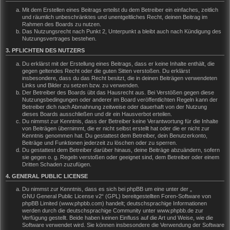
Mit dem Erstellen eines Beitrags erteilst du dem Betreiber ein einfaches, zeitlich
und räumlich unbeschränktes und unentgeltliches Recht, deinen Beitrag im
Rahmen des Boards zu nutzen.
Das Nutzungsrecht nach Punkt 2, Unterpunkt a bleibt auch nach Kündigung des
Nutzungsvertrages bestehen.
3. PFLICHTEN DES NUTZERS
Du erklärst mit der Erstellung eines Beitrags, dass er keine Inhalte enthält, die
gegen geltendes Recht oder die guten Sitten verstoßen. Du erklärst
insbesondere, dass du das Recht besitzt, die in deinen Beiträgen verwendeten
Links und Bilder zu setzen bzw. zu verwenden.
Der Betreiber des Boards übt das Hausrecht aus. Bei Verstößen gegen diese
Nutzungsbedingungen oder anderer im Board veröffentlichten Regeln kann der
Betreiber dich nach Abmahnung zeitweise oder dauerhaft von der Nutzung
dieses Boards ausschließen und dir ein Hausverbot erteilen.
Du nimmst zur Kenntnis, dass der Betreiber keine Verantwortung für die Inhalte
von Beiträgen übernimmt, die er nicht selbst erstellt hat oder die er nicht zur
Kenntnis genommen hat. Du gestattest dem Betreiber, dein Benutzerkonto,
Beiträge und Funktionen jederzeit zu löschen oder zu sperren.
Du gestattest dem Betreiber darüber hinaus, deine Beiträge abzuändern, sofern
sie gegen o. g. Regeln verstoßen oder geeignet sind, dem Betreiber oder einem
Dritten Schaden zuzufügen.
4. GENERAL PUBLIC LICENSE
Du nimmst zur Kenntnis, dass es sich bei phpBB um eine unter der „
GNU General Public License v2
“ (GPL) bereitgestellten Foren-Software von
phpBB Limited (www.phpbb.com) handelt; deutschsprachige Informationen
werden durch die deutschsprachige Community unter www.phpbb.de zur
Verfügung gestellt. Beide haben keinen Einfluss auf die Art und Weise, wie die
Software verwendet wird. Sie können insbesondere die Verwendung der Software