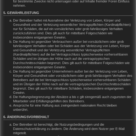
für bestimmte Zwecke nicht untersagen oder auf Inhalte fremder Foren Einfluss
nehmen.
5. GEWÄHRLEISTUNG
Der Betreiber haftet mit Ausnahme der Verletzung von Leben, Körper und
Gesundheit und der Verletzung wesentlicher Vertragspflichten (Kardinalpflichten)
nur für Schäden, die auf ein vorsätzliches oder grob fahrlässiges Verhalten
zurückzuführen sind. Dies gilt auch für mittelbare Folgeschäden wie
insbesondere entgangenen Gewinn.
Die Haftung ist gegenüber Verbrauchern außer bei vorsätzlichem oder grob
fahrlässigem Verhalten oder bei Schäden aus der Verletzung von Leben, Körper
und Gesundheit und der Verletzung wesentlicher Vertragspflichten
(Kardinalpflichten) auf die bei Vertragsschluss typischerweise vorhersehbaren
Schäden und im übrigen der Höhe nach auf die vertragstypischen
Durchschnittsschäden begrenzt. Dies gilt auch für mittelbare Folgeschäden wie
insbesondere entgangenen Gewinn.
Die Haftung ist gegenüber Unternehmern außer bei der Verletzung von Leben,
Körper und Gesundheit oder vorsätzlichem oder grob fahrlässigem Verhalten des
Betreibers auf die bei Vertragsschluss typischerweise vorhersehbaren Schäden
und im Übrigen der Höhe nach auf die vertragstypischen Durchschnittsschäden
begrenzt. Dies gilt auch für mittelbare Schäden, insbesondere entgangenen
Gewinn.
Die Haftungsbegrenzung der Absätze a bis c gilt sinngemäß auch zugunsten der
Mitarbeiter und Erfüllungsgehilfen des Betreibers.
Ansprüche für eine Haftung aus zwingendem nationalem Recht bleiben
unberührt.
6. ÄNDERUNGSVORBEHALT
Der Betreiber ist berechtigt, die Nutzungsbedingungen und die
Datenschutzerklärung zu ändern. Die Änderung wird dem Nutzer per E-Mail
mitgeteilt.