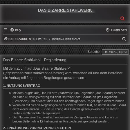
DAS BIZARRE STAHLWERK
SU
FAQ
ANMELDEN
DAS BIZARRE STAHLWERK
S
FOREN-ÜBERSICHT
U
Sprache:
C
Das Bizarre Stahlwerk - Registrierung
H
E
Mit dem Zugriff auf „Das Bizarre Stahlwerk“
(„https://dasbizarrestahlwerk.de/news“) wird zwischen dir und dem Betreiber
ein Vertrag mit folgenden Regelungen geschlossen:
1. NUTZUNGSVERTRAG
Mit dem Zugriff auf „Das Bizarre Stahlwerk“ (im Folgenden „das Board“) schließt
du einen Nutzungsvertrag mit dem Betreiber des Boards ab (im Folgenden
„Betreiber“) und erklärst dich mit den nachfolgenden Regelungen einverstanden.
Wenn du mit diesen Regelungen nicht einverstanden bist, so darfst du das Board
nicht weiter nutzen. Für die Nutzung des Boards gelten jeweils die an dieser
Stelle veröffentlichten Regelungen.
Der Nutzungsvertrag wird auf unbestimmte Zeit geschlossen und kann von
beiden Seiten ohne Einhaltung einer Frist jederzeit gekündigt werden.
2. EINRÄUMUNG VON NUTZUNGSRECHTEN