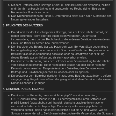
Mit dem Erstellen eines Beitrags erteilst du dem Betreiber ein einfaches, zeitlich
und räumlich unbeschränktes und unentgeltliches Recht, deinen Beitrag im
Rahmen des Boards zu nutzen.
Das Nutzungsrecht nach Punkt 2, Unterpunkt a bleibt auch nach Kündigung des
Nutzungsvertrages bestehen.
3. PFLICHTEN DES NUTZERS
Du erklärst mit der Erstellung eines Beitrags, dass er keine Inhalte enthält, die
gegen geltendes Recht oder die guten Sitten verstoßen. Du erklärst
insbesondere, dass du das Recht besitzt, die in deinen Beiträgen verwendeten
Links und Bilder zu setzen bzw. zu verwenden.
Der Betreiber des Boards übt das Hausrecht aus. Bei Verstößen gegen diese
Nutzungsbedingungen oder anderer im Board veröffentlichten Regeln kann der
Betreiber dich nach Abmahnung zeitweise oder dauerhaft von der Nutzung
dieses Boards ausschließen und dir ein Hausverbot erteilen.
Du nimmst zur Kenntnis, dass der Betreiber keine Verantwortung für die Inhalte
von Beiträgen übernimmt, die er nicht selbst erstellt hat oder die er nicht zur
Kenntnis genommen hat. Du gestattest dem Betreiber, dein Benutzerkonto,
Beiträge und Funktionen jederzeit zu löschen oder zu sperren.
Du gestattest dem Betreiber darüber hinaus, deine Beiträge abzuändern, sofern
sie gegen o. g. Regeln verstoßen oder geeignet sind, dem Betreiber oder einem
Dritten Schaden zuzufügen.
4. GENERAL PUBLIC LICENSE
Du nimmst zur Kenntnis, dass es sich bei phpBB um eine unter der „
GNU General Public License v2
“ (GPL) bereitgestellten Foren-Software von
phpBB Limited (www.phpbb.com) handelt; deutschsprachige Informationen
werden durch die deutschsprachige Community unter www.phpbb.de zur
Verfügung gestellt. Beide haben keinen Einfluss auf die Art und Weise, wie die
Software verwendet wird. Sie können insbesondere die Verwendung der Software