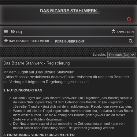
DAS BIZARRE STAHLWERK
SU
FAQ
ANMELDEN
DAS BIZARRE STAHLWERK
S
FOREN-ÜBERSICHT
U
Sprache:
C
Das Bizarre Stahlwerk - Registrierung
H
E
Mit dem Zugriff auf „Das Bizarre Stahlwerk“
(„https://dasbizarrestahlwerk.de/news“) wird zwischen dir und dem Betreiber
ein Vertrag mit folgenden Regelungen geschlossen:
1. NUTZUNGSVERTRAG
Mit dem Zugriff auf „Das Bizarre Stahlwerk“ (im Folgenden „das Board“) schließt
du einen Nutzungsvertrag mit dem Betreiber des Boards ab (im Folgenden
„Betreiber“) und erklärst dich mit den nachfolgenden Regelungen einverstanden.
Wenn du mit diesen Regelungen nicht einverstanden bist, so darfst du das Board
nicht weiter nutzen. Für die Nutzung des Boards gelten jeweils die an dieser
Stelle veröffentlichten Regelungen.
Der Nutzungsvertrag wird auf unbestimmte Zeit geschlossen und kann von
beiden Seiten ohne Einhaltung einer Frist jederzeit gekündigt werden.
2. EINRÄUMUNG VON NUTZUNGSRECHTEN