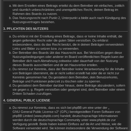
Mit dem Erstellen eines Beitrags erteilst du dem Betreiber ein einfaches, zeitlich
und räumlich unbeschränktes und unentgeltliches Recht, deinen Beitrag im
Rahmen des Boards zu nutzen.
Das Nutzungsrecht nach Punkt 2, Unterpunkt a bleibt auch nach Kündigung des
Nutzungsvertrages bestehen.
3. PFLICHTEN DES NUTZERS
Du erklärst mit der Erstellung eines Beitrags, dass er keine Inhalte enthält, die
gegen geltendes Recht oder die guten Sitten verstoßen. Du erklärst
insbesondere, dass du das Recht besitzt, die in deinen Beiträgen verwendeten
Links und Bilder zu setzen bzw. zu verwenden.
Der Betreiber des Boards übt das Hausrecht aus. Bei Verstößen gegen diese
Nutzungsbedingungen oder anderer im Board veröffentlichten Regeln kann der
Betreiber dich nach Abmahnung zeitweise oder dauerhaft von der Nutzung
dieses Boards ausschließen und dir ein Hausverbot erteilen.
Du nimmst zur Kenntnis, dass der Betreiber keine Verantwortung für die Inhalte
von Beiträgen übernimmt, die er nicht selbst erstellt hat oder die er nicht zur
Kenntnis genommen hat. Du gestattest dem Betreiber, dein Benutzerkonto,
Beiträge und Funktionen jederzeit zu löschen oder zu sperren.
Du gestattest dem Betreiber darüber hinaus, deine Beiträge abzuändern, sofern
sie gegen o. g. Regeln verstoßen oder geeignet sind, dem Betreiber oder einem
Dritten Schaden zuzufügen.
4. GENERAL PUBLIC LICENSE
Du nimmst zur Kenntnis, dass es sich bei phpBB um eine unter der „
GNU General Public License v2
“ (GPL) bereitgestellten Foren-Software von
phpBB Limited (www.phpbb.com) handelt; deutschsprachige Informationen
werden durch die deutschsprachige Community unter www.phpbb.de zur
Verfügung gestellt. Beide haben keinen Einfluss auf die Art und Weise, wie die
Software verwendet wird. Sie können insbesondere die Verwendung der Software