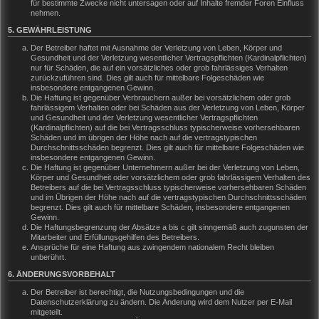
für bestimmte Zwecke nicht untersagen oder auf Inhalte fremder Foren Einfluss
nehmen.
5. GEWÄHRLEISTUNG
Der Betreiber haftet mit Ausnahme der Verletzung von Leben, Körper und
Gesundheit und der Verletzung wesentlicher Vertragspflichten (Kardinalpflichten)
nur für Schäden, die auf ein vorsätzliches oder grob fahrlässiges Verhalten
zurückzuführen sind. Dies gilt auch für mittelbare Folgeschäden wie
insbesondere entgangenen Gewinn.
Die Haftung ist gegenüber Verbrauchern außer bei vorsätzlichem oder grob
fahrlässigem Verhalten oder bei Schäden aus der Verletzung von Leben, Körper
und Gesundheit und der Verletzung wesentlicher Vertragspflichten
(Kardinalpflichten) auf die bei Vertragsschluss typischerweise vorhersehbaren
Schäden und im übrigen der Höhe nach auf die vertragstypischen
Durchschnittsschäden begrenzt. Dies gilt auch für mittelbare Folgeschäden wie
insbesondere entgangenen Gewinn.
Die Haftung ist gegenüber Unternehmern außer bei der Verletzung von Leben,
Körper und Gesundheit oder vorsätzlichem oder grob fahrlässigem Verhalten des
Betreibers auf die bei Vertragsschluss typischerweise vorhersehbaren Schäden
und im Übrigen der Höhe nach auf die vertragstypischen Durchschnittsschäden
begrenzt. Dies gilt auch für mittelbare Schäden, insbesondere entgangenen
Gewinn.
Die Haftungsbegrenzung der Absätze a bis c gilt sinngemäß auch zugunsten der
Mitarbeiter und Erfüllungsgehilfen des Betreibers.
Ansprüche für eine Haftung aus zwingendem nationalem Recht bleiben
unberührt.
6. ÄNDERUNGSVORBEHALT
Der Betreiber ist berechtigt, die Nutzungsbedingungen und die
Datenschutzerklärung zu ändern. Die Änderung wird dem Nutzer per E-Mail
mitgeteilt.