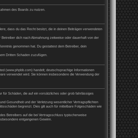
m Rahmen des Boards zu nutzen.
ndere, dass du das Recht besitzt, die in deinen Beiträgen verwendeten
 Betreiber dich nach Abmahnung zeitweise oder dauerhaft von der
ur Kenntnis genommen hat. Du gestattest dem Betreiber, dein
inem Dritten Schaden zuzufügen.
ited (www.phpbb.com) handelt; deutschsprachige Informationen
tware verwendet wird. Sie können insbesondere die Verwendung der
r für Schäden, die auf ein vorsätzliches oder grob fahrlässiges
und Gesundheit und der Verletzung wesentlicher Vertragspflichten
ttsschäden begrenzt. Dies gilt auch für mittelbare Folgeschäden wie
es Betreibers auf die bei Vertragsschluss typischerweise
 insbesondere entgangenen Gewinn.