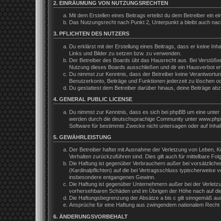
2. EINRÄUMUNG VON NUTZUNGSRECHTEN
Mit dem Erstellen eines Beitrags erteilst du dem Betreiber ein
Das Nutzungsrecht nach Punkt 2, Unterpunkt a bleibt auch na
3. PFLICHTEN DES NUTZERS
Du erklärst mit der Erstellung eines Beitrags, dass er keine In
Links und Bilder zu setzen bzw. zu verwenden.
Der Betreiber des Boards übt das Hausrecht aus. Bei Verstöße
Nutzung dieses Boards ausschließen und dir ein Hausverbot ert
Du nimmst zur Kenntnis, dass der Betreiber keine Verantwortung 
Benutzerkonto, Beiträge und Funktionen jederzeit zu löschen o
Du gestattest dem Betreiber darüber hinaus, deine Beiträge ab
4. GENERAL PUBLIC LICENSE
Du nimmst zur Kenntnis, dass es sich bei phpBB um eine unter 
werden durch die deutschsprachige Community unter www.phpbb.
Software für bestimmte Zwecke nicht untersagen oder auf Inhal
5. GEWÄHRLEISTUNG
Der Betreiber haftet mit Ausnahme der Verletzung von Leben, Kör
Verhalten zurückzuführen sind. Dies gilt auch für mittelbare 
Die Haftung ist gegenüber Verbrauchern außer bei vorsätzliche
(Kardinalpflichten) auf die bei Vertragsschluss typischerweis
insbesondere entgangenen Gewinn.
Die Haftung ist gegenüber Unternehmern außer bei der Verletzu
vorhersehbaren Schäden und im Übrigen der Höhe nach auf die 
Die Haftungsbegrenzung der Absätze a bis c gilt sinngemäß auch
Ansprüche für eine Haftung aus zwingendem nationalem Recht b
6. ÄNDERUNGSVORBEHALT