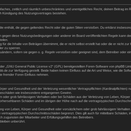
 einfaches, zeitlich und räumlich unbeschränktes und unentgeltliches Recht, deinen Beitrag i
ch Kündigung des Nutzungsvertrages bestehen.
halte enthält, die gegen geltendes Recht oder die guten Sitten verstoßen. Du erklärst insbeso
n gegen diese Nutzungsbedingungen oder anderer im Board veröffentlichten Regeln kann der
eilen.
für die Inhalte von Beiträgen übernimmt, die er nicht selbst erstellt hat oder die er nicht z
der zu sperren.
zuändern, sofern sie gegen o. g. Regeln verstoßen oder geeignet sind, dem Betreiber oder e
der „
GNU General Public License v2
“ (GPL) bereitgestellten Foren-Software von phpBB Lim
de zur Verfügung gestellt. Beide haben keinen Einfluss auf die Art und Weise, wie die Sof
te fremder Foren Einfluss nehmen.
per und Gesundheit und der Verletzung wesentlicher Vertragspflichten (Kardinalpflichten) nu
Folgeschäden wie insbesondere entgangenen Gewinn.
m oder grob fahrlässigem Verhalten oder bei Schäden aus der Verletzung von Leben, Körper 
e vorhersehbaren Schäden und im übrigen der Höhe nach auf die vertragstypischen Durchschni
ng von Leben, Körper und Gesundheit oder vorsätzlichem oder grob fahrlässigem Verhalten d
vertragstypischen Durchschnittsschäden begrenzt. Dies gilt auch für mittelbare Schäden,
 zugunsten der Mitarbeiter und Erfüllungsgehilfen des Betreibers.
leiben unberührt.