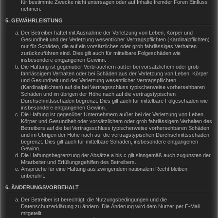
für bestimmte Zwecke nicht untersagen oder auf Inhalte fremder Foren Einfluss
nehmen.
5. GEWÄHRLEISTUNG
Der Betreiber haftet mit Ausnahme der Verletzung von Leben, Körper und
Gesundheit und der Verletzung wesentlicher Vertragspflichten (Kardinalpflichten)
nur für Schäden, die auf ein vorsätzliches oder grob fahrlässiges Verhalten
zurückzuführen sind. Dies gilt auch für mittelbare Folgeschäden wie
insbesondere entgangenen Gewinn.
Die Haftung ist gegenüber Verbrauchern außer bei vorsätzlichem oder grob
fahrlässigem Verhalten oder bei Schäden aus der Verletzung von Leben, Körper
und Gesundheit und der Verletzung wesentlicher Vertragspflichten
(Kardinalpflichten) auf die bei Vertragsschluss typischerweise vorhersehbaren
Schäden und im übrigen der Höhe nach auf die vertragstypischen
Durchschnittsschäden begrenzt. Dies gilt auch für mittelbare Folgeschäden wie
insbesondere entgangenen Gewinn.
Die Haftung ist gegenüber Unternehmern außer bei der Verletzung von Leben,
Körper und Gesundheit oder vorsätzlichem oder grob fahrlässigem Verhalten des
Betreibers auf die bei Vertragsschluss typischerweise vorhersehbaren Schäden
und im Übrigen der Höhe nach auf die vertragstypischen Durchschnittsschäden
begrenzt. Dies gilt auch für mittelbare Schäden, insbesondere entgangenen
Gewinn.
Die Haftungsbegrenzung der Absätze a bis c gilt sinngemäß auch zugunsten der
Mitarbeiter und Erfüllungsgehilfen des Betreibers.
Ansprüche für eine Haftung aus zwingendem nationalem Recht bleiben
unberührt.
6. ÄNDERUNGSVORBEHALT
Der Betreiber ist berechtigt, die Nutzungsbedingungen und die
Datenschutzerklärung zu ändern. Die Änderung wird dem Nutzer per E-Mail
mitgeteilt.