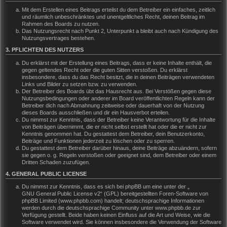
Mit dem Erstellen eines Beitrags erteilst du dem Betreiber ein einfaches, zeitlich
und räumlich unbeschränktes und unentgeltliches Recht, deinen Beitrag im
Rahmen des Boards zu nutzen.
Das Nutzungsrecht nach Punkt 2, Unterpunkt a bleibt auch nach Kündigung des
Nutzungsvertrages bestehen.
3. PFLICHTEN DES NUTZERS
Du erklärst mit der Erstellung eines Beitrags, dass er keine Inhalte enthält, die
gegen geltendes Recht oder die guten Sitten verstoßen. Du erklärst
insbesondere, dass du das Recht besitzt, die in deinen Beiträgen verwendeten
Links und Bilder zu setzen bzw. zu verwenden.
Der Betreiber des Boards übt das Hausrecht aus. Bei Verstößen gegen diese
Nutzungsbedingungen oder anderer im Board veröffentlichten Regeln kann der
Betreiber dich nach Abmahnung zeitweise oder dauerhaft von der Nutzung
dieses Boards ausschließen und dir ein Hausverbot erteilen.
Du nimmst zur Kenntnis, dass der Betreiber keine Verantwortung für die Inhalte
von Beiträgen übernimmt, die er nicht selbst erstellt hat oder die er nicht zur
Kenntnis genommen hat. Du gestattest dem Betreiber, dein Benutzerkonto,
Beiträge und Funktionen jederzeit zu löschen oder zu sperren.
Du gestattest dem Betreiber darüber hinaus, deine Beiträge abzuändern, sofern
sie gegen o. g. Regeln verstoßen oder geeignet sind, dem Betreiber oder einem
Dritten Schaden zuzufügen.
4. GENERAL PUBLIC LICENSE
Du nimmst zur Kenntnis, dass es sich bei phpBB um eine unter der „
GNU General Public License v2
“ (GPL) bereitgestellten Foren-Software von
phpBB Limited (www.phpbb.com) handelt; deutschsprachige Informationen
werden durch die deutschsprachige Community unter www.phpbb.de zur
Verfügung gestellt. Beide haben keinen Einfluss auf die Art und Weise, wie die
Software verwendet wird. Sie können insbesondere die Verwendung der Software