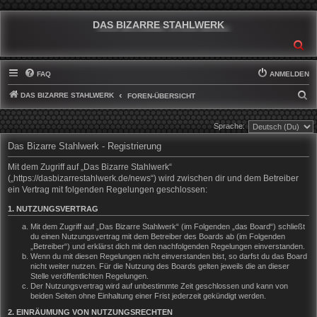
DAS BIZARRE STAHLWERK
SU
FAQ
ANMELDEN
DAS BIZARRE STAHLWERK
S
FOREN-ÜBERSICHT
U
Sprache:
C
Das Bizarre Stahlwerk - Registrierung
H
E
Mit dem Zugriff auf „Das Bizarre Stahlwerk“
(„https://dasbizarrestahlwerk.de/news“) wird zwischen dir und dem Betreiber
ein Vertrag mit folgenden Regelungen geschlossen:
1. NUTZUNGSVERTRAG
Mit dem Zugriff auf „Das Bizarre Stahlwerk“ (im Folgenden „das Board“) schließt
du einen Nutzungsvertrag mit dem Betreiber des Boards ab (im Folgenden
„Betreiber“) und erklärst dich mit den nachfolgenden Regelungen einverstanden.
Wenn du mit diesen Regelungen nicht einverstanden bist, so darfst du das Board
nicht weiter nutzen. Für die Nutzung des Boards gelten jeweils die an dieser
Stelle veröffentlichten Regelungen.
Der Nutzungsvertrag wird auf unbestimmte Zeit geschlossen und kann von
beiden Seiten ohne Einhaltung einer Frist jederzeit gekündigt werden.
2. EINRÄUMUNG VON NUTZUNGSRECHTEN