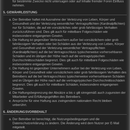
für bestimmte Zwecke nicht untersagen oder auf Inhalte fremder Foren Einfluss
nehmen.
5. GEWÄHRLEISTUNG
Der Betreiber haftet mit Ausnahme der Verletzung von Leben, Körper und
Gesundheit und der Verletzung wesentlicher Vertragspflichten (Kardinalpflichten)
nur für Schäden, die auf ein vorsätzliches oder grob fahrlässiges Verhalten
zurückzuführen sind. Dies gilt auch für mittelbare Folgeschäden wie
insbesondere entgangenen Gewinn.
Die Haftung ist gegenüber Verbrauchern außer bei vorsätzlichem oder grob
fahrlässigem Verhalten oder bei Schäden aus der Verletzung von Leben, Körper
und Gesundheit und der Verletzung wesentlicher Vertragspflichten
(Kardinalpflichten) auf die bei Vertragsschluss typischerweise vorhersehbaren
Schäden und im übrigen der Höhe nach auf die vertragstypischen
Durchschnittsschäden begrenzt. Dies gilt auch für mittelbare Folgeschäden wie
insbesondere entgangenen Gewinn.
Die Haftung ist gegenüber Unternehmern außer bei der Verletzung von Leben,
Körper und Gesundheit oder vorsätzlichem oder grob fahrlässigem Verhalten des
Betreibers auf die bei Vertragsschluss typischerweise vorhersehbaren Schäden
und im Übrigen der Höhe nach auf die vertragstypischen Durchschnittsschäden
begrenzt. Dies gilt auch für mittelbare Schäden, insbesondere entgangenen
Gewinn.
Die Haftungsbegrenzung der Absätze a bis c gilt sinngemäß auch zugunsten der
Mitarbeiter und Erfüllungsgehilfen des Betreibers.
Ansprüche für eine Haftung aus zwingendem nationalem Recht bleiben
unberührt.
6. ÄNDERUNGSVORBEHALT
Der Betreiber ist berechtigt, die Nutzungsbedingungen und die
Datenschutzerklärung zu ändern. Die Änderung wird dem Nutzer per E-Mail
mitgeteilt.