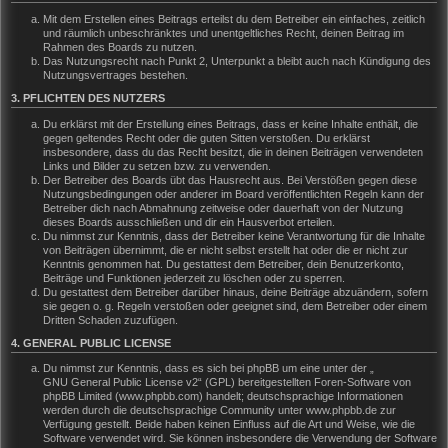
Mit dem Erstellen eines Beitrags erteilst du dem Betreiber ein einfaches, zeitlich
und räumlich unbeschränktes und unentgeltliches Recht, deinen Beitrag im
Rahmen des Boards zu nutzen.
Das Nutzungsrecht nach Punkt 2, Unterpunkt a bleibt auch nach Kündigung des
Nutzungsvertrages bestehen.
3. PFLICHTEN DES NUTZERS
Du erklärst mit der Erstellung eines Beitrags, dass er keine Inhalte enthält, die
gegen geltendes Recht oder die guten Sitten verstoßen. Du erklärst
insbesondere, dass du das Recht besitzt, die in deinen Beiträgen verwendeten
Links und Bilder zu setzen bzw. zu verwenden.
Der Betreiber des Boards übt das Hausrecht aus. Bei Verstößen gegen diese
Nutzungsbedingungen oder anderer im Board veröffentlichten Regeln kann der
Betreiber dich nach Abmahnung zeitweise oder dauerhaft von der Nutzung
dieses Boards ausschließen und dir ein Hausverbot erteilen.
Du nimmst zur Kenntnis, dass der Betreiber keine Verantwortung für die Inhalte
von Beiträgen übernimmt, die er nicht selbst erstellt hat oder die er nicht zur
Kenntnis genommen hat. Du gestattest dem Betreiber, dein Benutzerkonto,
Beiträge und Funktionen jederzeit zu löschen oder zu sperren.
Du gestattest dem Betreiber darüber hinaus, deine Beiträge abzuändern, sofern
sie gegen o. g. Regeln verstoßen oder geeignet sind, dem Betreiber oder einem
Dritten Schaden zuzufügen.
4. GENERAL PUBLIC LICENSE
Du nimmst zur Kenntnis, dass es sich bei phpBB um eine unter der „
GNU General Public License v2
“ (GPL) bereitgestellten Foren-Software von
phpBB Limited (www.phpbb.com) handelt; deutschsprachige Informationen
werden durch die deutschsprachige Community unter www.phpbb.de zur
Verfügung gestellt. Beide haben keinen Einfluss auf die Art und Weise, wie die
Software verwendet wird. Sie können insbesondere die Verwendung der Software