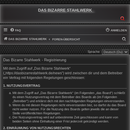
DAS BIZARRE STAHLWERK
SU
FAQ
ANMELDEN
DAS BIZARRE STAHLWERK
S
FOREN-ÜBERSICHT
U
Sprache:
C
Das Bizarre Stahlwerk - Registrierung
H
E
Mit dem Zugriff auf „Das Bizarre Stahlwerk“
(„https://dasbizarrestahlwerk.de/news“) wird zwischen dir und dem Betreiber
ein Vertrag mit folgenden Regelungen geschlossen:
1. NUTZUNGSVERTRAG
Mit dem Zugriff auf „Das Bizarre Stahlwerk“ (im Folgenden „das Board“) schließt
du einen Nutzungsvertrag mit dem Betreiber des Boards ab (im Folgenden
„Betreiber“) und erklärst dich mit den nachfolgenden Regelungen einverstanden.
Wenn du mit diesen Regelungen nicht einverstanden bist, so darfst du das Board
nicht weiter nutzen. Für die Nutzung des Boards gelten jeweils die an dieser
Stelle veröffentlichten Regelungen.
Der Nutzungsvertrag wird auf unbestimmte Zeit geschlossen und kann von
beiden Seiten ohne Einhaltung einer Frist jederzeit gekündigt werden.
2. EINRÄUMUNG VON NUTZUNGSRECHTEN