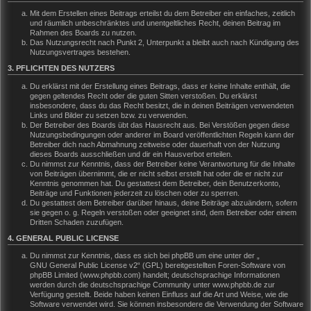
Mit dem Erstellen eines Beitrags erteilst du dem Betreiber ein einfaches, zeitlich
und räumlich unbeschränktes und unentgeltliches Recht, deinen Beitrag im
Rahmen des Boards zu nutzen.
Das Nutzungsrecht nach Punkt 2, Unterpunkt a bleibt auch nach Kündigung des
Nutzungsvertrages bestehen.
3. PFLICHTEN DES NUTZERS
Du erklärst mit der Erstellung eines Beitrags, dass er keine Inhalte enthält, die
gegen geltendes Recht oder die guten Sitten verstoßen. Du erklärst
insbesondere, dass du das Recht besitzt, die in deinen Beiträgen verwendeten
Links und Bilder zu setzen bzw. zu verwenden.
Der Betreiber des Boards übt das Hausrecht aus. Bei Verstößen gegen diese
Nutzungsbedingungen oder anderer im Board veröffentlichten Regeln kann der
Betreiber dich nach Abmahnung zeitweise oder dauerhaft von der Nutzung
dieses Boards ausschließen und dir ein Hausverbot erteilen.
Du nimmst zur Kenntnis, dass der Betreiber keine Verantwortung für die Inhalte
von Beiträgen übernimmt, die er nicht selbst erstellt hat oder die er nicht zur
Kenntnis genommen hat. Du gestattest dem Betreiber, dein Benutzerkonto,
Beiträge und Funktionen jederzeit zu löschen oder zu sperren.
Du gestattest dem Betreiber darüber hinaus, deine Beiträge abzuändern, sofern
sie gegen o. g. Regeln verstoßen oder geeignet sind, dem Betreiber oder einem
Dritten Schaden zuzufügen.
4. GENERAL PUBLIC LICENSE
Du nimmst zur Kenntnis, dass es sich bei phpBB um eine unter der „
GNU General Public License v2
“ (GPL) bereitgestellten Foren-Software von
phpBB Limited (www.phpbb.com) handelt; deutschsprachige Informationen
werden durch die deutschsprachige Community unter www.phpbb.de zur
Verfügung gestellt. Beide haben keinen Einfluss auf die Art und Weise, wie die
Software verwendet wird. Sie können insbesondere die Verwendung der Software