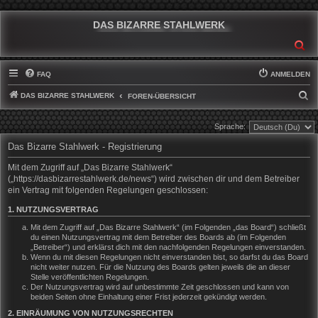
DAS BIZARRE STAHLWERK
SU
FAQ
ANMELDEN
DAS BIZARRE STAHLWERK
S
FOREN-ÜBERSICHT
U
Sprache:
C
Das Bizarre Stahlwerk - Registrierung
H
E
Mit dem Zugriff auf „Das Bizarre Stahlwerk“
(„https://dasbizarrestahlwerk.de/news“) wird zwischen dir und dem Betreiber
ein Vertrag mit folgenden Regelungen geschlossen:
1. NUTZUNGSVERTRAG
Mit dem Zugriff auf „Das Bizarre Stahlwerk“ (im Folgenden „das Board“) schließt
du einen Nutzungsvertrag mit dem Betreiber des Boards ab (im Folgenden
„Betreiber“) und erklärst dich mit den nachfolgenden Regelungen einverstanden.
Wenn du mit diesen Regelungen nicht einverstanden bist, so darfst du das Board
nicht weiter nutzen. Für die Nutzung des Boards gelten jeweils die an dieser
Stelle veröffentlichten Regelungen.
Der Nutzungsvertrag wird auf unbestimmte Zeit geschlossen und kann von
beiden Seiten ohne Einhaltung einer Frist jederzeit gekündigt werden.
2. EINRÄUMUNG VON NUTZUNGSRECHTEN