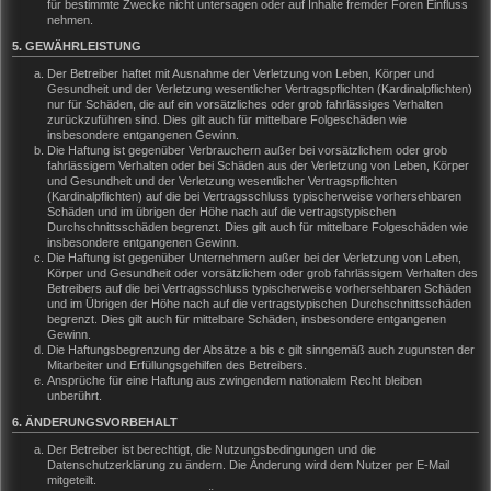
für bestimmte Zwecke nicht untersagen oder auf Inhalte fremder Foren Einfluss
nehmen.
5. GEWÄHRLEISTUNG
Der Betreiber haftet mit Ausnahme der Verletzung von Leben, Körper und
Gesundheit und der Verletzung wesentlicher Vertragspflichten (Kardinalpflichten)
nur für Schäden, die auf ein vorsätzliches oder grob fahrlässiges Verhalten
zurückzuführen sind. Dies gilt auch für mittelbare Folgeschäden wie
insbesondere entgangenen Gewinn.
Die Haftung ist gegenüber Verbrauchern außer bei vorsätzlichem oder grob
fahrlässigem Verhalten oder bei Schäden aus der Verletzung von Leben, Körper
und Gesundheit und der Verletzung wesentlicher Vertragspflichten
(Kardinalpflichten) auf die bei Vertragsschluss typischerweise vorhersehbaren
Schäden und im übrigen der Höhe nach auf die vertragstypischen
Durchschnittsschäden begrenzt. Dies gilt auch für mittelbare Folgeschäden wie
insbesondere entgangenen Gewinn.
Die Haftung ist gegenüber Unternehmern außer bei der Verletzung von Leben,
Körper und Gesundheit oder vorsätzlichem oder grob fahrlässigem Verhalten des
Betreibers auf die bei Vertragsschluss typischerweise vorhersehbaren Schäden
und im Übrigen der Höhe nach auf die vertragstypischen Durchschnittsschäden
begrenzt. Dies gilt auch für mittelbare Schäden, insbesondere entgangenen
Gewinn.
Die Haftungsbegrenzung der Absätze a bis c gilt sinngemäß auch zugunsten der
Mitarbeiter und Erfüllungsgehilfen des Betreibers.
Ansprüche für eine Haftung aus zwingendem nationalem Recht bleiben
unberührt.
6. ÄNDERUNGSVORBEHALT
Der Betreiber ist berechtigt, die Nutzungsbedingungen und die
Datenschutzerklärung zu ändern. Die Änderung wird dem Nutzer per E-Mail
mitgeteilt.