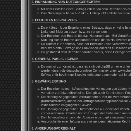
2. EINRÄUMUNG VON NUTZUNGSRECHTEN
Mit dem Erstellen eines Beitrags erteilst du dem Betreiber ein
Das Nutzungsrecht nach Punkt 2, Unterpunkt a bleibt auch na
3. PFLICHTEN DES NUTZERS
Du erklärst mit der Erstellung eines Beitrags, dass er keine In
Links und Bilder zu setzen bzw. zu verwenden.
Der Betreiber des Boards übt das Hausrecht aus. Bei Verstöße
Nutzung dieses Boards ausschließen und dir ein Hausverbot ert
Du nimmst zur Kenntnis, dass der Betreiber keine Verantwortung 
Benutzerkonto, Beiträge und Funktionen jederzeit zu löschen o
Du gestattest dem Betreiber darüber hinaus, deine Beiträge ab
4. GENERAL PUBLIC LICENSE
Du nimmst zur Kenntnis, dass es sich bei phpBB um eine unter 
werden durch die deutschsprachige Community unter www.phpbb.
Software für bestimmte Zwecke nicht untersagen oder auf Inhal
5. GEWÄHRLEISTUNG
Der Betreiber haftet mit Ausnahme der Verletzung von Leben, Kör
Verhalten zurückzuführen sind. Dies gilt auch für mittelbare 
Die Haftung ist gegenüber Verbrauchern außer bei vorsätzliche
(Kardinalpflichten) auf die bei Vertragsschluss typischerweis
insbesondere entgangenen Gewinn.
Die Haftung ist gegenüber Unternehmern außer bei der Verletzu
vorhersehbaren Schäden und im Übrigen der Höhe nach auf die 
Die Haftungsbegrenzung der Absätze a bis c gilt sinngemäß auch
Ansprüche für eine Haftung aus zwingendem nationalem Recht b
6. ÄNDERUNGSVORBEHALT