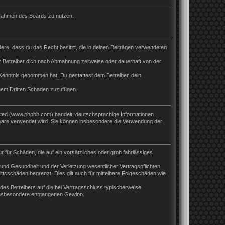
m Rahmen des Boards zu nutzen.
ndere, dass du das Recht besitzt, die in deinen Beiträgen verwendeten
 Betreiber dich nach Abmahnung zeitweise oder dauerhaft von der
ur Kenntnis genommen hat. Du gestattest dem Betreiber, dein
inem Dritten Schaden zuzufügen.
ited (www.phpbb.com) handelt; deutschsprachige Informationen
tware verwendet wird. Sie können insbesondere die Verwendung der
r für Schäden, die auf ein vorsätzliches oder grob fahrlässiges
und Gesundheit und der Verletzung wesentlicher Vertragspflichten
ttsschäden begrenzt. Dies gilt auch für mittelbare Folgeschäden wie
es Betreibers auf die bei Vertragsschluss typischerweise
 insbesondere entgangenen Gewinn.