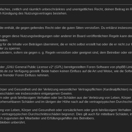
 einfaches, zeitlich und räumlich unbeschränktes und unentgeltliches Recht, deinen Beitrag i
ch Kündigung des Nutzungsvertrages bestehen.
halte enthält, die gegen geltendes Recht oder die guten Sitten verstoßen. Du erklärst insbeso
n gegen diese Nutzungsbedingungen oder anderer im Board veröffentlichten Regeln kann der
eilen.
für die Inhalte von Beiträgen übernimmt, die er nicht selbst erstellt hat oder die er nicht z
der zu sperren.
zuändern, sofern sie gegen o. g. Regeln verstoßen oder geeignet sind, dem Betreiber oder e
der „
GNU General Public License v2
“ (GPL) bereitgestellten Foren-Software von phpBB Lim
de zur Verfügung gestellt. Beide haben keinen Einfluss auf die Art und Weise, wie die Sof
te fremder Foren Einfluss nehmen.
per und Gesundheit und der Verletzung wesentlicher Vertragspflichten (Kardinalpflichten) nu
Folgeschäden wie insbesondere entgangenen Gewinn.
m oder grob fahrlässigem Verhalten oder bei Schäden aus der Verletzung von Leben, Körper 
e vorhersehbaren Schäden und im übrigen der Höhe nach auf die vertragstypischen Durchschni
ng von Leben, Körper und Gesundheit oder vorsätzlichem oder grob fahrlässigem Verhalten d
vertragstypischen Durchschnittsschäden begrenzt. Dies gilt auch für mittelbare Schäden,
 zugunsten der Mitarbeiter und Erfüllungsgehilfen des Betreibers.
leiben unberührt.