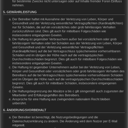
für bestimmte Zwecke nicht untersagen oder auf Inhalte fremder Foren Einfluss
nehmen.
5. GEWÄHRLEISTUNG
Der Betreiber haftet mit Ausnahme der Verletzung von Leben, Körper und
Gesundheit und der Verletzung wesentlicher Vertragspflichten (Kardinalpflichten)
nur für Schäden, die auf ein vorsätzliches oder grob fahrlässiges Verhalten
zurückzuführen sind. Dies gilt auch für mittelbare Folgeschäden wie
insbesondere entgangenen Gewinn.
Die Haftung ist gegenüber Verbrauchern außer bei vorsätzlichem oder grob
fahrlässigem Verhalten oder bei Schäden aus der Verletzung von Leben, Körper
und Gesundheit und der Verletzung wesentlicher Vertragspflichten
(Kardinalpflichten) auf die bei Vertragsschluss typischerweise vorhersehbaren
Schäden und im übrigen der Höhe nach auf die vertragstypischen
Durchschnittsschäden begrenzt. Dies gilt auch für mittelbare Folgeschäden wie
insbesondere entgangenen Gewinn.
Die Haftung ist gegenüber Unternehmern außer bei der Verletzung von Leben,
Körper und Gesundheit oder vorsätzlichem oder grob fahrlässigem Verhalten des
Betreibers auf die bei Vertragsschluss typischerweise vorhersehbaren Schäden
und im Übrigen der Höhe nach auf die vertragstypischen Durchschnittsschäden
begrenzt. Dies gilt auch für mittelbare Schäden, insbesondere entgangenen
Gewinn.
Die Haftungsbegrenzung der Absätze a bis c gilt sinngemäß auch zugunsten der
Mitarbeiter und Erfüllungsgehilfen des Betreibers.
Ansprüche für eine Haftung aus zwingendem nationalem Recht bleiben
unberührt.
6. ÄNDERUNGSVORBEHALT
Der Betreiber ist berechtigt, die Nutzungsbedingungen und die
Datenschutzerklärung zu ändern. Die Änderung wird dem Nutzer per E-Mail
mitgeteilt.