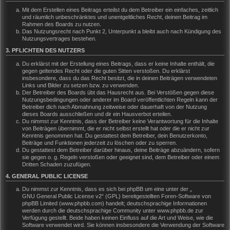
Mit dem Erstellen eines Beitrags erteilst du dem Betreiber ein einfaches, zeitlich
und räumlich unbeschränktes und unentgeltliches Recht, deinen Beitrag im
Rahmen des Boards zu nutzen.
Das Nutzungsrecht nach Punkt 2, Unterpunkt a bleibt auch nach Kündigung des
Nutzungsvertrages bestehen.
3. PFLICHTEN DES NUTZERS
Du erklärst mit der Erstellung eines Beitrags, dass er keine Inhalte enthält, die
gegen geltendes Recht oder die guten Sitten verstoßen. Du erklärst
insbesondere, dass du das Recht besitzt, die in deinen Beiträgen verwendeten
Links und Bilder zu setzen bzw. zu verwenden.
Der Betreiber des Boards übt das Hausrecht aus. Bei Verstößen gegen diese
Nutzungsbedingungen oder anderer im Board veröffentlichten Regeln kann der
Betreiber dich nach Abmahnung zeitweise oder dauerhaft von der Nutzung
dieses Boards ausschließen und dir ein Hausverbot erteilen.
Du nimmst zur Kenntnis, dass der Betreiber keine Verantwortung für die Inhalte
von Beiträgen übernimmt, die er nicht selbst erstellt hat oder die er nicht zur
Kenntnis genommen hat. Du gestattest dem Betreiber, dein Benutzerkonto,
Beiträge und Funktionen jederzeit zu löschen oder zu sperren.
Du gestattest dem Betreiber darüber hinaus, deine Beiträge abzuändern, sofern
sie gegen o. g. Regeln verstoßen oder geeignet sind, dem Betreiber oder einem
Dritten Schaden zuzufügen.
4. GENERAL PUBLIC LICENSE
Du nimmst zur Kenntnis, dass es sich bei phpBB um eine unter der „
GNU General Public License v2
“ (GPL) bereitgestellten Foren-Software von
phpBB Limited (www.phpbb.com) handelt; deutschsprachige Informationen
werden durch die deutschsprachige Community unter www.phpbb.de zur
Verfügung gestellt. Beide haben keinen Einfluss auf die Art und Weise, wie die
Software verwendet wird. Sie können insbesondere die Verwendung der Software