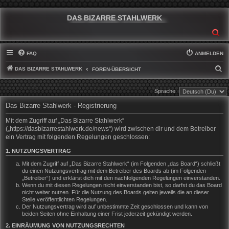
DAS BIZARRE STAHLWERK
SU
FAQ
ANMELDEN
DAS BIZARRE STAHLWERK
S
FOREN-ÜBERSICHT
U
Sprache:
C
Das Bizarre Stahlwerk - Registrierung
H
E
Mit dem Zugriff auf „Das Bizarre Stahlwerk“
(„https://dasbizarrestahlwerk.de/news“) wird zwischen dir und dem Betreiber
ein Vertrag mit folgenden Regelungen geschlossen:
1. NUTZUNGSVERTRAG
Mit dem Zugriff auf „Das Bizarre Stahlwerk“ (im Folgenden „das Board“) schließt
du einen Nutzungsvertrag mit dem Betreiber des Boards ab (im Folgenden
„Betreiber“) und erklärst dich mit den nachfolgenden Regelungen einverstanden.
Wenn du mit diesen Regelungen nicht einverstanden bist, so darfst du das Board
nicht weiter nutzen. Für die Nutzung des Boards gelten jeweils die an dieser
Stelle veröffentlichten Regelungen.
Der Nutzungsvertrag wird auf unbestimmte Zeit geschlossen und kann von
beiden Seiten ohne Einhaltung einer Frist jederzeit gekündigt werden.
2. EINRÄUMUNG VON NUTZUNGSRECHTEN