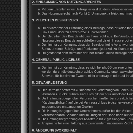
2. EINRÄUMUNG VON NUTZUNGSRECHTEN
Mit dem Erstellen eines Beitrags erteilst du dem Betreiber ein
Das Nutzungsrecht nach Punkt 2, Unterpunkt a bleibt auch na
3. PFLICHTEN DES NUTZERS
Du erklärst mit der Erstellung eines Beitrags, dass er keine In
Links und Bilder zu setzen bzw. zu verwenden.
Der Betreiber des Boards übt das Hausrecht aus. Bei Verstöße
Nutzung dieses Boards ausschließen und dir ein Hausverbot ert
Du nimmst zur Kenntnis, dass der Betreiber keine Verantwortung 
Benutzerkonto, Beiträge und Funktionen jederzeit zu löschen o
Du gestattest dem Betreiber darüber hinaus, deine Beiträge ab
4. GENERAL PUBLIC LICENSE
Du nimmst zur Kenntnis, dass es sich bei phpBB um eine unter 
werden durch die deutschsprachige Community unter www.phpbb.
Software für bestimmte Zwecke nicht untersagen oder auf Inhal
5. GEWÄHRLEISTUNG
Der Betreiber haftet mit Ausnahme der Verletzung von Leben, Kör
Verhalten zurückzuführen sind. Dies gilt auch für mittelbare 
Die Haftung ist gegenüber Verbrauchern außer bei vorsätzliche
(Kardinalpflichten) auf die bei Vertragsschluss typischerweis
insbesondere entgangenen Gewinn.
Die Haftung ist gegenüber Unternehmern außer bei der Verletzu
vorhersehbaren Schäden und im Übrigen der Höhe nach auf die 
Die Haftungsbegrenzung der Absätze a bis c gilt sinngemäß auch
Ansprüche für eine Haftung aus zwingendem nationalem Recht b
6. ÄNDERUNGSVORBEHALT