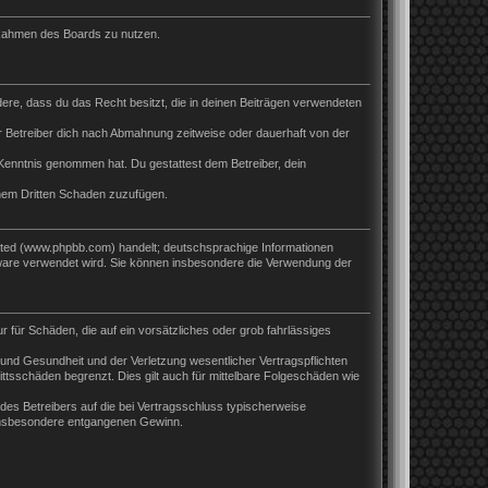
m Rahmen des Boards zu nutzen.
ndere, dass du das Recht besitzt, die in deinen Beiträgen verwendeten
 Betreiber dich nach Abmahnung zeitweise oder dauerhaft von der
ur Kenntnis genommen hat. Du gestattest dem Betreiber, dein
inem Dritten Schaden zuzufügen.
ited (www.phpbb.com) handelt; deutschsprachige Informationen
tware verwendet wird. Sie können insbesondere die Verwendung der
r für Schäden, die auf ein vorsätzliches oder grob fahrlässiges
und Gesundheit und der Verletzung wesentlicher Vertragspflichten
ttsschäden begrenzt. Dies gilt auch für mittelbare Folgeschäden wie
es Betreibers auf die bei Vertragsschluss typischerweise
 insbesondere entgangenen Gewinn.