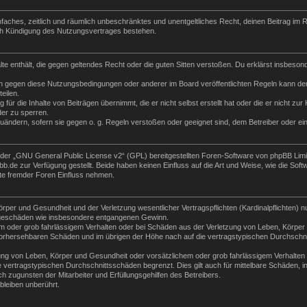
 einfaches, zeitlich und räumlich unbeschränktes und unentgeltliches Recht, deinen Beitrag i
ch Kündigung des Nutzungsvertrages bestehen.
halte enthält, die gegen geltendes Recht oder die guten Sitten verstoßen. Du erklärst insbeso
n gegen diese Nutzungsbedingungen oder anderer im Board veröffentlichten Regeln kann der
eilen.
für die Inhalte von Beiträgen übernimmt, die er nicht selbst erstellt hat oder die er nicht z
der zu sperren.
zuändern, sofern sie gegen o. g. Regeln verstoßen oder geeignet sind, dem Betreiber oder e
der „
GNU General Public License v2
“ (GPL) bereitgestellten Foren-Software von phpBB Lim
de zur Verfügung gestellt. Beide haben keinen Einfluss auf die Art und Weise, wie die Sof
te fremder Foren Einfluss nehmen.
per und Gesundheit und der Verletzung wesentlicher Vertragspflichten (Kardinalpflichten) nu
Folgeschäden wie insbesondere entgangenen Gewinn.
m oder grob fahrlässigem Verhalten oder bei Schäden aus der Verletzung von Leben, Körper 
e vorhersehbaren Schäden und im übrigen der Höhe nach auf die vertragstypischen Durchschni
ng von Leben, Körper und Gesundheit oder vorsätzlichem oder grob fahrlässigem Verhalten d
vertragstypischen Durchschnittsschäden begrenzt. Dies gilt auch für mittelbare Schäden,
 zugunsten der Mitarbeiter und Erfüllungsgehilfen des Betreibers.
leiben unberührt.