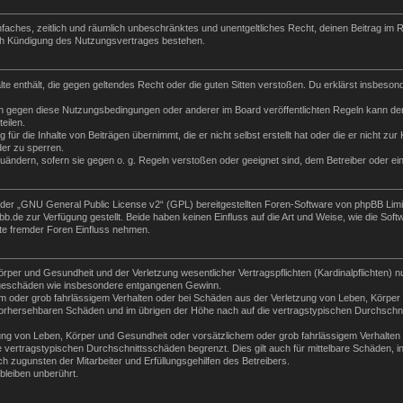
 einfaches, zeitlich und räumlich unbeschränktes und unentgeltliches Recht, deinen Beitrag i
ch Kündigung des Nutzungsvertrages bestehen.
halte enthält, die gegen geltendes Recht oder die guten Sitten verstoßen. Du erklärst insbeso
n gegen diese Nutzungsbedingungen oder anderer im Board veröffentlichten Regeln kann der
eilen.
für die Inhalte von Beiträgen übernimmt, die er nicht selbst erstellt hat oder die er nicht z
der zu sperren.
zuändern, sofern sie gegen o. g. Regeln verstoßen oder geeignet sind, dem Betreiber oder e
der „
GNU General Public License v2
“ (GPL) bereitgestellten Foren-Software von phpBB Lim
de zur Verfügung gestellt. Beide haben keinen Einfluss auf die Art und Weise, wie die Sof
te fremder Foren Einfluss nehmen.
per und Gesundheit und der Verletzung wesentlicher Vertragspflichten (Kardinalpflichten) nu
Folgeschäden wie insbesondere entgangenen Gewinn.
m oder grob fahrlässigem Verhalten oder bei Schäden aus der Verletzung von Leben, Körper 
e vorhersehbaren Schäden und im übrigen der Höhe nach auf die vertragstypischen Durchschni
ng von Leben, Körper und Gesundheit oder vorsätzlichem oder grob fahrlässigem Verhalten d
vertragstypischen Durchschnittsschäden begrenzt. Dies gilt auch für mittelbare Schäden,
 zugunsten der Mitarbeiter und Erfüllungsgehilfen des Betreibers.
leiben unberührt.