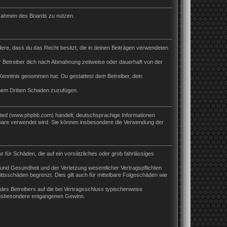
m Rahmen des Boards zu nutzen.
ndere, dass du das Recht besitzt, die in deinen Beiträgen verwendeten
 Betreiber dich nach Abmahnung zeitweise oder dauerhaft von der
ur Kenntnis genommen hat. Du gestattest dem Betreiber, dein
inem Dritten Schaden zuzufügen.
ited (www.phpbb.com) handelt; deutschsprachige Informationen
tware verwendet wird. Sie können insbesondere die Verwendung der
r für Schäden, die auf ein vorsätzliches oder grob fahrlässiges
und Gesundheit und der Verletzung wesentlicher Vertragspflichten
ttsschäden begrenzt. Dies gilt auch für mittelbare Folgeschäden wie
es Betreibers auf die bei Vertragsschluss typischerweise
 insbesondere entgangenen Gewinn.