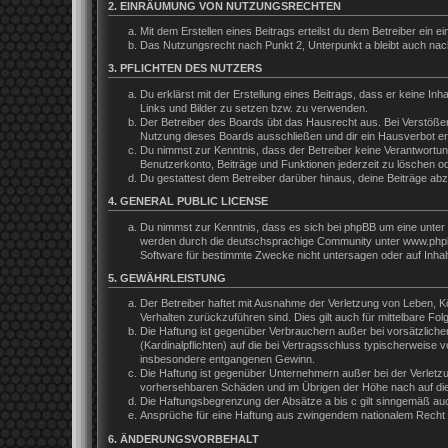
2. EINRÄUMUNG VON NUTZUNGSRECHTEN
Mit dem Erstellen eines Beitrags erteilst du dem Betreiber ein
Das Nutzungsrecht nach Punkt 2, Unterpunkt a bleibt auch na
3. PFLICHTEN DES NUTZERS
Du erklärst mit der Erstellung eines Beitrags, dass er keine In
Links und Bilder zu setzen bzw. zu verwenden.
Der Betreiber des Boards übt das Hausrecht aus. Bei Verstöße
Nutzung dieses Boards ausschließen und dir ein Hausverbot ert
Du nimmst zur Kenntnis, dass der Betreiber keine Verantwortung 
Benutzerkonto, Beiträge und Funktionen jederzeit zu löschen o
Du gestattest dem Betreiber darüber hinaus, deine Beiträge ab
4. GENERAL PUBLIC LICENSE
Du nimmst zur Kenntnis, dass es sich bei phpBB um eine unter 
werden durch die deutschsprachige Community unter www.phpbb.
Software für bestimmte Zwecke nicht untersagen oder auf Inhal
5. GEWÄHRLEISTUNG
Der Betreiber haftet mit Ausnahme der Verletzung von Leben, Kör
Verhalten zurückzuführen sind. Dies gilt auch für mittelbare 
Die Haftung ist gegenüber Verbrauchern außer bei vorsätzliche
(Kardinalpflichten) auf die bei Vertragsschluss typischerweis
insbesondere entgangenen Gewinn.
Die Haftung ist gegenüber Unternehmern außer bei der Verletzu
vorhersehbaren Schäden und im Übrigen der Höhe nach auf die 
Die Haftungsbegrenzung der Absätze a bis c gilt sinngemäß auch
Ansprüche für eine Haftung aus zwingendem nationalem Recht b
6. ÄNDERUNGSVORBEHALT