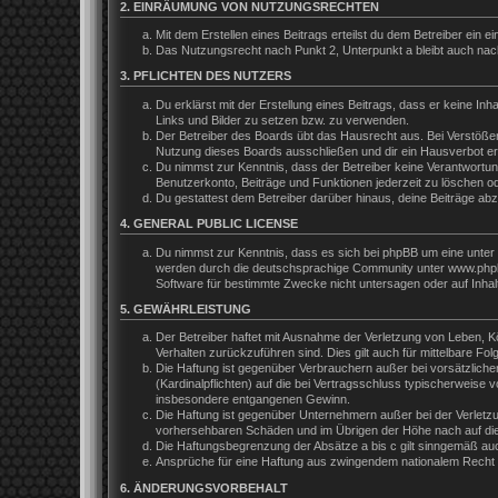
2. EINRÄUMUNG VON NUTZUNGSRECHTEN
Mit dem Erstellen eines Beitrags erteilst du dem Betreiber ein
Das Nutzungsrecht nach Punkt 2, Unterpunkt a bleibt auch na
3. PFLICHTEN DES NUTZERS
Du erklärst mit der Erstellung eines Beitrags, dass er keine In
Links und Bilder zu setzen bzw. zu verwenden.
Der Betreiber des Boards übt das Hausrecht aus. Bei Verstöße
Nutzung dieses Boards ausschließen und dir ein Hausverbot ert
Du nimmst zur Kenntnis, dass der Betreiber keine Verantwortung 
Benutzerkonto, Beiträge und Funktionen jederzeit zu löschen o
Du gestattest dem Betreiber darüber hinaus, deine Beiträge ab
4. GENERAL PUBLIC LICENSE
Du nimmst zur Kenntnis, dass es sich bei phpBB um eine unter 
werden durch die deutschsprachige Community unter www.phpbb.
Software für bestimmte Zwecke nicht untersagen oder auf Inhal
5. GEWÄHRLEISTUNG
Der Betreiber haftet mit Ausnahme der Verletzung von Leben, Kör
Verhalten zurückzuführen sind. Dies gilt auch für mittelbare 
Die Haftung ist gegenüber Verbrauchern außer bei vorsätzliche
(Kardinalpflichten) auf die bei Vertragsschluss typischerweis
insbesondere entgangenen Gewinn.
Die Haftung ist gegenüber Unternehmern außer bei der Verletzu
vorhersehbaren Schäden und im Übrigen der Höhe nach auf die 
Die Haftungsbegrenzung der Absätze a bis c gilt sinngemäß auch
Ansprüche für eine Haftung aus zwingendem nationalem Recht b
6. ÄNDERUNGSVORBEHALT