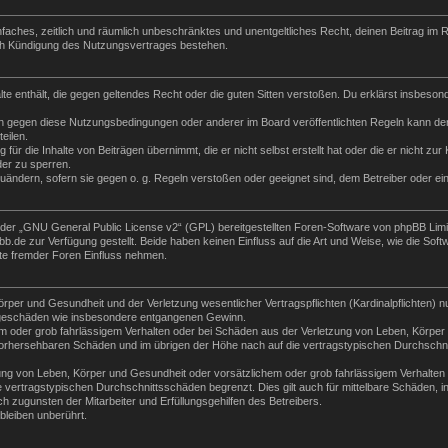
 einfaches, zeitlich und räumlich unbeschränktes und unentgeltliches Recht, deinen Beitrag i
ch Kündigung des Nutzungsvertrages bestehen.
halte enthält, die gegen geltendes Recht oder die guten Sitten verstoßen. Du erklärst insbeso
n gegen diese Nutzungsbedingungen oder anderer im Board veröffentlichten Regeln kann der
eilen.
für die Inhalte von Beiträgen übernimmt, die er nicht selbst erstellt hat oder die er nicht z
der zu sperren.
zuändern, sofern sie gegen o. g. Regeln verstoßen oder geeignet sind, dem Betreiber oder e
der „
GNU General Public License v2
“ (GPL) bereitgestellten Foren-Software von phpBB Lim
de zur Verfügung gestellt. Beide haben keinen Einfluss auf die Art und Weise, wie die Sof
te fremder Foren Einfluss nehmen.
per und Gesundheit und der Verletzung wesentlicher Vertragspflichten (Kardinalpflichten) nu
Folgeschäden wie insbesondere entgangenen Gewinn.
m oder grob fahrlässigem Verhalten oder bei Schäden aus der Verletzung von Leben, Körper 
e vorhersehbaren Schäden und im übrigen der Höhe nach auf die vertragstypischen Durchschni
ng von Leben, Körper und Gesundheit oder vorsätzlichem oder grob fahrlässigem Verhalten d
vertragstypischen Durchschnittsschäden begrenzt. Dies gilt auch für mittelbare Schäden,
 zugunsten der Mitarbeiter und Erfüllungsgehilfen des Betreibers.
leiben unberührt.