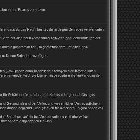
m Rahmen des Boards zu nutzen.
ndere, dass du das Recht besitzt, die in deinen Beiträgen verwendeten
 Betreiber dich nach Abmahnung zeitweise oder dauerhaft von der
ur Kenntnis genommen hat. Du gestattest dem Betreiber, dein
inem Dritten Schaden zuzufügen.
ited (www.phpbb.com) handelt; deutschsprachige Informationen
tware verwendet wird. Sie können insbesondere die Verwendung der
r für Schäden, die auf ein vorsätzliches oder grob fahrlässiges
und Gesundheit und der Verletzung wesentlicher Vertragspflichten
ttsschäden begrenzt. Dies gilt auch für mittelbare Folgeschäden wie
es Betreibers auf die bei Vertragsschluss typischerweise
 insbesondere entgangenen Gewinn.