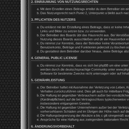
2. EINRÄUMUNG VON NUTZUNGSRECHTEN
Mit dem Erstellen eines Beitrags erteilst du dem Betreiber ein
Das Nutzungsrecht nach Punkt 2, Unterpunkt a bleibt auch na
3. PFLICHTEN DES NUTZERS
Du erklärst mit der Erstellung eines Beitrags, dass er keine In
Links und Bilder zu setzen bzw. zu verwenden.
Der Betreiber des Boards übt das Hausrecht aus. Bei Verstöße
Nutzung dieses Boards ausschließen und dir ein Hausverbot ert
Du nimmst zur Kenntnis, dass der Betreiber keine Verantwortung 
Benutzerkonto, Beiträge und Funktionen jederzeit zu löschen o
Du gestattest dem Betreiber darüber hinaus, deine Beiträge ab
4. GENERAL PUBLIC LICENSE
Du nimmst zur Kenntnis, dass es sich bei phpBB um eine unter 
werden durch die deutschsprachige Community unter www.phpbb.
Software für bestimmte Zwecke nicht untersagen oder auf Inhal
5. GEWÄHRLEISTUNG
Der Betreiber haftet mit Ausnahme der Verletzung von Leben, Kör
Verhalten zurückzuführen sind. Dies gilt auch für mittelbare 
Die Haftung ist gegenüber Verbrauchern außer bei vorsätzliche
(Kardinalpflichten) auf die bei Vertragsschluss typischerweis
insbesondere entgangenen Gewinn.
Die Haftung ist gegenüber Unternehmern außer bei der Verletzu
vorhersehbaren Schäden und im Übrigen der Höhe nach auf die 
Die Haftungsbegrenzung der Absätze a bis c gilt sinngemäß auch
Ansprüche für eine Haftung aus zwingendem nationalem Recht b
6. ÄNDERUNGSVORBEHALT