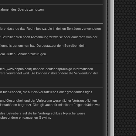
m Rahmen des Boards zu nutzen.
ndere, dass du das Recht besitzt, die in deinen Beiträgen verwendeten
 Betreiber dich nach Abmahnung zeitweise oder dauerhaft von der
ur Kenntnis genommen hat. Du gestattest dem Betreiber, dein
inem Dritten Schaden zuzufügen.
ited (www.phpbb.com) handelt; deutschsprachige Informationen
tware verwendet wird. Sie können insbesondere die Verwendung der
r für Schäden, die auf ein vorsätzliches oder grob fahrlässiges
und Gesundheit und der Verletzung wesentlicher Vertragspflichten
ttsschäden begrenzt. Dies gilt auch für mittelbare Folgeschäden wie
es Betreibers auf die bei Vertragsschluss typischerweise
 insbesondere entgangenen Gewinn.