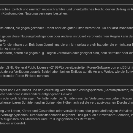
 einfaches, zeitlich und räumlich unbeschränktes und unentgeltliches Recht, deinen Beitrag i
ch Kündigung des Nutzungsvertrages bestehen.
halte enthält, die gegen geltendes Recht oder die guten Sitten verstoßen. Du erklärst insbeso
n gegen diese Nutzungsbedingungen oder anderer im Board veröffentlichten Regeln kann der
eilen.
für die Inhalte von Beiträgen übernimmt, die er nicht selbst erstellt hat oder die er nicht z
der zu sperren.
zuändern, sofern sie gegen o. g. Regeln verstoßen oder geeignet sind, dem Betreiber oder e
der „
GNU General Public License v2
“ (GPL) bereitgestellten Foren-Software von phpBB Lim
de zur Verfügung gestellt. Beide haben keinen Einfluss auf die Art und Weise, wie die Sof
te fremder Foren Einfluss nehmen.
per und Gesundheit und der Verletzung wesentlicher Vertragspflichten (Kardinalpflichten) nu
Folgeschäden wie insbesondere entgangenen Gewinn.
m oder grob fahrlässigem Verhalten oder bei Schäden aus der Verletzung von Leben, Körper 
e vorhersehbaren Schäden und im übrigen der Höhe nach auf die vertragstypischen Durchschni
ng von Leben, Körper und Gesundheit oder vorsätzlichem oder grob fahrlässigem Verhalten d
vertragstypischen Durchschnittsschäden begrenzt. Dies gilt auch für mittelbare Schäden,
 zugunsten der Mitarbeiter und Erfüllungsgehilfen des Betreibers.
leiben unberührt.