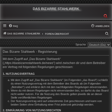
DAS BIZARRE STAHLWERK
SU
FAQ
ANMELDEN
DAS BIZARRE STAHLWERK
S
FOREN-ÜBERSICHT
U
Sprache:
C
Das Bizarre Stahlwerk - Registrierung
H
E
Mit dem Zugriff auf „Das Bizarre Stahlwerk“
(„https://dasbizarrestahlwerk.de/news“) wird zwischen dir und dem Betreiber
ein Vertrag mit folgenden Regelungen geschlossen:
1. NUTZUNGSVERTRAG
Mit dem Zugriff auf „Das Bizarre Stahlwerk“ (im Folgenden „das Board“) schließt
du einen Nutzungsvertrag mit dem Betreiber des Boards ab (im Folgenden
„Betreiber“) und erklärst dich mit den nachfolgenden Regelungen einverstanden.
Wenn du mit diesen Regelungen nicht einverstanden bist, so darfst du das Board
nicht weiter nutzen. Für die Nutzung des Boards gelten jeweils die an dieser
Stelle veröffentlichten Regelungen.
Der Nutzungsvertrag wird auf unbestimmte Zeit geschlossen und kann von
beiden Seiten ohne Einhaltung einer Frist jederzeit gekündigt werden.
2. EINRÄUMUNG VON NUTZUNGSRECHTEN