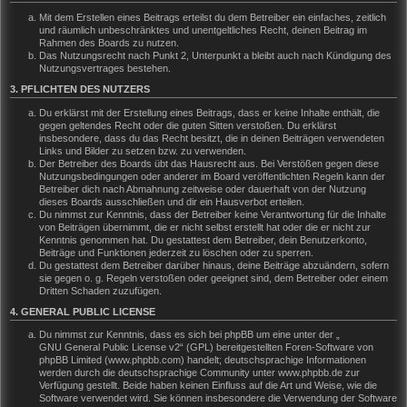
Mit dem Erstellen eines Beitrags erteilst du dem Betreiber ein einfaches, zeitlich
und räumlich unbeschränktes und unentgeltliches Recht, deinen Beitrag im
Rahmen des Boards zu nutzen.
Das Nutzungsrecht nach Punkt 2, Unterpunkt a bleibt auch nach Kündigung des
Nutzungsvertrages bestehen.
3. PFLICHTEN DES NUTZERS
Du erklärst mit der Erstellung eines Beitrags, dass er keine Inhalte enthält, die
gegen geltendes Recht oder die guten Sitten verstoßen. Du erklärst
insbesondere, dass du das Recht besitzt, die in deinen Beiträgen verwendeten
Links und Bilder zu setzen bzw. zu verwenden.
Der Betreiber des Boards übt das Hausrecht aus. Bei Verstößen gegen diese
Nutzungsbedingungen oder anderer im Board veröffentlichten Regeln kann der
Betreiber dich nach Abmahnung zeitweise oder dauerhaft von der Nutzung
dieses Boards ausschließen und dir ein Hausverbot erteilen.
Du nimmst zur Kenntnis, dass der Betreiber keine Verantwortung für die Inhalte
von Beiträgen übernimmt, die er nicht selbst erstellt hat oder die er nicht zur
Kenntnis genommen hat. Du gestattest dem Betreiber, dein Benutzerkonto,
Beiträge und Funktionen jederzeit zu löschen oder zu sperren.
Du gestattest dem Betreiber darüber hinaus, deine Beiträge abzuändern, sofern
sie gegen o. g. Regeln verstoßen oder geeignet sind, dem Betreiber oder einem
Dritten Schaden zuzufügen.
4. GENERAL PUBLIC LICENSE
Du nimmst zur Kenntnis, dass es sich bei phpBB um eine unter der „
GNU General Public License v2
“ (GPL) bereitgestellten Foren-Software von
phpBB Limited (www.phpbb.com) handelt; deutschsprachige Informationen
werden durch die deutschsprachige Community unter www.phpbb.de zur
Verfügung gestellt. Beide haben keinen Einfluss auf die Art und Weise, wie die
Software verwendet wird. Sie können insbesondere die Verwendung der Software