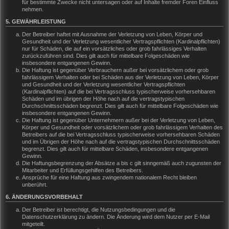
für bestimmte Zwecke nicht untersagen oder auf Inhalte fremder Foren Einfluss
nehmen.
5. GEWÄHRLEISTUNG
Der Betreiber haftet mit Ausnahme der Verletzung von Leben, Körper und
Gesundheit und der Verletzung wesentlicher Vertragspflichten (Kardinalpflichten)
nur für Schäden, die auf ein vorsätzliches oder grob fahrlässiges Verhalten
zurückzuführen sind. Dies gilt auch für mittelbare Folgeschäden wie
insbesondere entgangenen Gewinn.
Die Haftung ist gegenüber Verbrauchern außer bei vorsätzlichem oder grob
fahrlässigem Verhalten oder bei Schäden aus der Verletzung von Leben, Körper
und Gesundheit und der Verletzung wesentlicher Vertragspflichten
(Kardinalpflichten) auf die bei Vertragsschluss typischerweise vorhersehbaren
Schäden und im übrigen der Höhe nach auf die vertragstypischen
Durchschnittsschäden begrenzt. Dies gilt auch für mittelbare Folgeschäden wie
insbesondere entgangenen Gewinn.
Die Haftung ist gegenüber Unternehmern außer bei der Verletzung von Leben,
Körper und Gesundheit oder vorsätzlichem oder grob fahrlässigem Verhalten des
Betreibers auf die bei Vertragsschluss typischerweise vorhersehbaren Schäden
und im Übrigen der Höhe nach auf die vertragstypischen Durchschnittsschäden
begrenzt. Dies gilt auch für mittelbare Schäden, insbesondere entgangenen
Gewinn.
Die Haftungsbegrenzung der Absätze a bis c gilt sinngemäß auch zugunsten der
Mitarbeiter und Erfüllungsgehilfen des Betreibers.
Ansprüche für eine Haftung aus zwingendem nationalem Recht bleiben
unberührt.
6. ÄNDERUNGSVORBEHALT
Der Betreiber ist berechtigt, die Nutzungsbedingungen und die
Datenschutzerklärung zu ändern. Die Änderung wird dem Nutzer per E-Mail
mitgeteilt.