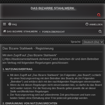
DAS BIZARRE STAHLWERK
SU
FAQ
ANMELDEN
DAS BIZARRE STAHLWERK
S
FOREN-ÜBERSICHT
U
Sprache:
C
Das Bizarre Stahlwerk - Registrierung
H
E
Mit dem Zugriff auf „Das Bizarre Stahlwerk“
(„https://dasbizarrestahlwerk.de/news“) wird zwischen dir und dem Betreiber
ein Vertrag mit folgenden Regelungen geschlossen:
1. NUTZUNGSVERTRAG
Mit dem Zugriff auf „Das Bizarre Stahlwerk“ (im Folgenden „das Board“) schließt
du einen Nutzungsvertrag mit dem Betreiber des Boards ab (im Folgenden
„Betreiber“) und erklärst dich mit den nachfolgenden Regelungen einverstanden.
Wenn du mit diesen Regelungen nicht einverstanden bist, so darfst du das Board
nicht weiter nutzen. Für die Nutzung des Boards gelten jeweils die an dieser
Stelle veröffentlichten Regelungen.
Der Nutzungsvertrag wird auf unbestimmte Zeit geschlossen und kann von
beiden Seiten ohne Einhaltung einer Frist jederzeit gekündigt werden.
2. EINRÄUMUNG VON NUTZUNGSRECHTEN