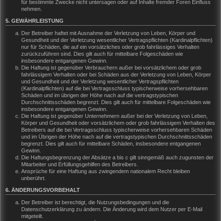
für bestimmte Zwecke nicht untersagen oder auf Inhalte fremder Foren Einfluss
nehmen.
5. GEWÄHRLEISTUNG
Der Betreiber haftet mit Ausnahme der Verletzung von Leben, Körper und
Gesundheit und der Verletzung wesentlicher Vertragspflichten (Kardinalpflichten)
nur für Schäden, die auf ein vorsätzliches oder grob fahrlässiges Verhalten
zurückzuführen sind. Dies gilt auch für mittelbare Folgeschäden wie
insbesondere entgangenen Gewinn.
Die Haftung ist gegenüber Verbrauchern außer bei vorsätzlichem oder grob
fahrlässigem Verhalten oder bei Schäden aus der Verletzung von Leben, Körper
und Gesundheit und der Verletzung wesentlicher Vertragspflichten
(Kardinalpflichten) auf die bei Vertragsschluss typischerweise vorhersehbaren
Schäden und im übrigen der Höhe nach auf die vertragstypischen
Durchschnittsschäden begrenzt. Dies gilt auch für mittelbare Folgeschäden wie
insbesondere entgangenen Gewinn.
Die Haftung ist gegenüber Unternehmern außer bei der Verletzung von Leben,
Körper und Gesundheit oder vorsätzlichem oder grob fahrlässigem Verhalten des
Betreibers auf die bei Vertragsschluss typischerweise vorhersehbaren Schäden
und im Übrigen der Höhe nach auf die vertragstypischen Durchschnittsschäden
begrenzt. Dies gilt auch für mittelbare Schäden, insbesondere entgangenen
Gewinn.
Die Haftungsbegrenzung der Absätze a bis c gilt sinngemäß auch zugunsten der
Mitarbeiter und Erfüllungsgehilfen des Betreibers.
Ansprüche für eine Haftung aus zwingendem nationalem Recht bleiben
unberührt.
6. ÄNDERUNGSVORBEHALT
Der Betreiber ist berechtigt, die Nutzungsbedingungen und die
Datenschutzerklärung zu ändern. Die Änderung wird dem Nutzer per E-Mail
mitgeteilt.