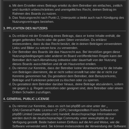
Mit dem Erstellen eines Beitrags erteilst du dem Betreiber ein einfaches, zeitlich
und räumlich unbeschränktes und unentgeltliches Recht, deinen Beitrag im
Rahmen des Boards zu nutzen.
Das Nutzungsrecht nach Punkt 2, Unterpunkt a bleibt auch nach Kündigung des
Nutzungsvertrages bestehen.
3. PFLICHTEN DES NUTZERS
Du erklärst mit der Erstellung eines Beitrags, dass er keine Inhalte enthält, die
gegen geltendes Recht oder die guten Sitten verstoßen. Du erklärst
insbesondere, dass du das Recht besitzt, die in deinen Beiträgen verwendeten
Links und Bilder zu setzen bzw. zu verwenden.
Der Betreiber des Boards übt das Hausrecht aus. Bei Verstößen gegen diese
Nutzungsbedingungen oder anderer im Board veröffentlichten Regeln kann der
Betreiber dich nach Abmahnung zeitweise oder dauerhaft von der Nutzung
dieses Boards ausschließen und dir ein Hausverbot erteilen.
Du nimmst zur Kenntnis, dass der Betreiber keine Verantwortung für die Inhalte
von Beiträgen übernimmt, die er nicht selbst erstellt hat oder die er nicht zur
Kenntnis genommen hat. Du gestattest dem Betreiber, dein Benutzerkonto,
Beiträge und Funktionen jederzeit zu löschen oder zu sperren.
Du gestattest dem Betreiber darüber hinaus, deine Beiträge abzuändern, sofern
sie gegen o. g. Regeln verstoßen oder geeignet sind, dem Betreiber oder einem
Dritten Schaden zuzufügen.
4. GENERAL PUBLIC LICENSE
Du nimmst zur Kenntnis, dass es sich bei phpBB um eine unter der „
GNU General Public License v2
“ (GPL) bereitgestellten Foren-Software von
phpBB Limited (www.phpbb.com) handelt; deutschsprachige Informationen
werden durch die deutschsprachige Community unter www.phpbb.de zur
Verfügung gestellt. Beide haben keinen Einfluss auf die Art und Weise, wie die
Software verwendet wird. Sie können insbesondere die Verwendung der Software