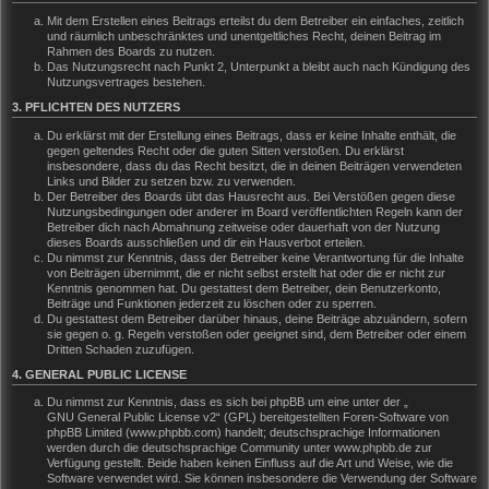
Mit dem Erstellen eines Beitrags erteilst du dem Betreiber ein einfaches, zeitlich
und räumlich unbeschränktes und unentgeltliches Recht, deinen Beitrag im
Rahmen des Boards zu nutzen.
Das Nutzungsrecht nach Punkt 2, Unterpunkt a bleibt auch nach Kündigung des
Nutzungsvertrages bestehen.
3. PFLICHTEN DES NUTZERS
Du erklärst mit der Erstellung eines Beitrags, dass er keine Inhalte enthält, die
gegen geltendes Recht oder die guten Sitten verstoßen. Du erklärst
insbesondere, dass du das Recht besitzt, die in deinen Beiträgen verwendeten
Links und Bilder zu setzen bzw. zu verwenden.
Der Betreiber des Boards übt das Hausrecht aus. Bei Verstößen gegen diese
Nutzungsbedingungen oder anderer im Board veröffentlichten Regeln kann der
Betreiber dich nach Abmahnung zeitweise oder dauerhaft von der Nutzung
dieses Boards ausschließen und dir ein Hausverbot erteilen.
Du nimmst zur Kenntnis, dass der Betreiber keine Verantwortung für die Inhalte
von Beiträgen übernimmt, die er nicht selbst erstellt hat oder die er nicht zur
Kenntnis genommen hat. Du gestattest dem Betreiber, dein Benutzerkonto,
Beiträge und Funktionen jederzeit zu löschen oder zu sperren.
Du gestattest dem Betreiber darüber hinaus, deine Beiträge abzuändern, sofern
sie gegen o. g. Regeln verstoßen oder geeignet sind, dem Betreiber oder einem
Dritten Schaden zuzufügen.
4. GENERAL PUBLIC LICENSE
Du nimmst zur Kenntnis, dass es sich bei phpBB um eine unter der „
GNU General Public License v2
“ (GPL) bereitgestellten Foren-Software von
phpBB Limited (www.phpbb.com) handelt; deutschsprachige Informationen
werden durch die deutschsprachige Community unter www.phpbb.de zur
Verfügung gestellt. Beide haben keinen Einfluss auf die Art und Weise, wie die
Software verwendet wird. Sie können insbesondere die Verwendung der Software