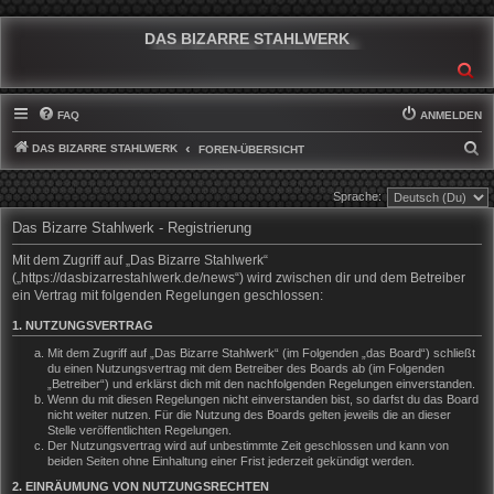
DAS BIZARRE STAHLWERK
SU
FAQ
ANMELDEN
DAS BIZARRE STAHLWERK
S
FOREN-ÜBERSICHT
U
Sprache:
C
Das Bizarre Stahlwerk - Registrierung
H
E
Mit dem Zugriff auf „Das Bizarre Stahlwerk“
(„https://dasbizarrestahlwerk.de/news“) wird zwischen dir und dem Betreiber
ein Vertrag mit folgenden Regelungen geschlossen:
1. NUTZUNGSVERTRAG
Mit dem Zugriff auf „Das Bizarre Stahlwerk“ (im Folgenden „das Board“) schließt
du einen Nutzungsvertrag mit dem Betreiber des Boards ab (im Folgenden
„Betreiber“) und erklärst dich mit den nachfolgenden Regelungen einverstanden.
Wenn du mit diesen Regelungen nicht einverstanden bist, so darfst du das Board
nicht weiter nutzen. Für die Nutzung des Boards gelten jeweils die an dieser
Stelle veröffentlichten Regelungen.
Der Nutzungsvertrag wird auf unbestimmte Zeit geschlossen und kann von
beiden Seiten ohne Einhaltung einer Frist jederzeit gekündigt werden.
2. EINRÄUMUNG VON NUTZUNGSRECHTEN