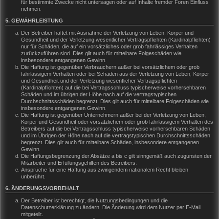
für bestimmte Zwecke nicht untersagen oder auf Inhalte fremder Foren Einfluss
nehmen.
5. GEWÄHRLEISTUNG
Der Betreiber haftet mit Ausnahme der Verletzung von Leben, Körper und
Gesundheit und der Verletzung wesentlicher Vertragspflichten (Kardinalpflichten)
nur für Schäden, die auf ein vorsätzliches oder grob fahrlässiges Verhalten
zurückzuführen sind. Dies gilt auch für mittelbare Folgeschäden wie
insbesondere entgangenen Gewinn.
Die Haftung ist gegenüber Verbrauchern außer bei vorsätzlichem oder grob
fahrlässigem Verhalten oder bei Schäden aus der Verletzung von Leben, Körper
und Gesundheit und der Verletzung wesentlicher Vertragspflichten
(Kardinalpflichten) auf die bei Vertragsschluss typischerweise vorhersehbaren
Schäden und im übrigen der Höhe nach auf die vertragstypischen
Durchschnittsschäden begrenzt. Dies gilt auch für mittelbare Folgeschäden wie
insbesondere entgangenen Gewinn.
Die Haftung ist gegenüber Unternehmern außer bei der Verletzung von Leben,
Körper und Gesundheit oder vorsätzlichem oder grob fahrlässigem Verhalten des
Betreibers auf die bei Vertragsschluss typischerweise vorhersehbaren Schäden
und im Übrigen der Höhe nach auf die vertragstypischen Durchschnittsschäden
begrenzt. Dies gilt auch für mittelbare Schäden, insbesondere entgangenen
Gewinn.
Die Haftungsbegrenzung der Absätze a bis c gilt sinngemäß auch zugunsten der
Mitarbeiter und Erfüllungsgehilfen des Betreibers.
Ansprüche für eine Haftung aus zwingendem nationalem Recht bleiben
unberührt.
6. ÄNDERUNGSVORBEHALT
Der Betreiber ist berechtigt, die Nutzungsbedingungen und die
Datenschutzerklärung zu ändern. Die Änderung wird dem Nutzer per E-Mail
mitgeteilt.