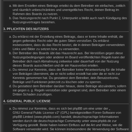
Mit dem Erstellen eines Beitrags erteilst du dem Betreiber ein einfaches, zeitlich
und räumlich unbeschränktes und unentgeltliches Recht, deinen Beitrag im
Rahmen des Boards zu nutzen.
Das Nutzungsrecht nach Punkt 2, Unterpunkt a bleibt auch nach Kündigung des
Nutzungsvertrages bestehen.
3. PFLICHTEN DES NUTZERS
Du erklärst mit der Erstellung eines Beitrags, dass er keine Inhalte enthält, die
gegen geltendes Recht oder die guten Sitten verstoßen. Du erklärst
insbesondere, dass du das Recht besitzt, die in deinen Beiträgen verwendeten
Links und Bilder zu setzen bzw. zu verwenden.
Der Betreiber des Boards übt das Hausrecht aus. Bei Verstößen gegen diese
Nutzungsbedingungen oder anderer im Board veröffentlichten Regeln kann der
Betreiber dich nach Abmahnung zeitweise oder dauerhaft von der Nutzung
dieses Boards ausschließen und dir ein Hausverbot erteilen.
Du nimmst zur Kenntnis, dass der Betreiber keine Verantwortung für die Inhalte
von Beiträgen übernimmt, die er nicht selbst erstellt hat oder die er nicht zur
Kenntnis genommen hat. Du gestattest dem Betreiber, dein Benutzerkonto,
Beiträge und Funktionen jederzeit zu löschen oder zu sperren.
Du gestattest dem Betreiber darüber hinaus, deine Beiträge abzuändern, sofern
sie gegen o. g. Regeln verstoßen oder geeignet sind, dem Betreiber oder einem
Dritten Schaden zuzufügen.
4. GENERAL PUBLIC LICENSE
Du nimmst zur Kenntnis, dass es sich bei phpBB um eine unter der „
GNU General Public License v2
“ (GPL) bereitgestellten Foren-Software von
phpBB Limited (www.phpbb.com) handelt; deutschsprachige Informationen
werden durch die deutschsprachige Community unter www.phpbb.de zur
Verfügung gestellt. Beide haben keinen Einfluss auf die Art und Weise, wie die
Software verwendet wird. Sie können insbesondere die Verwendung der Software