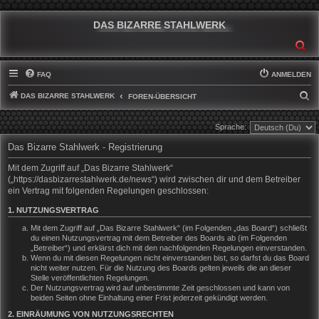
DAS BIZARRE STAHLWERK
SU
FAQ
ANMELDEN
DAS BIZARRE STAHLWERK
S
FOREN-ÜBERSICHT
U
Sprache:
C
Das Bizarre Stahlwerk - Registrierung
H
E
Mit dem Zugriff auf „Das Bizarre Stahlwerk“
(„https://dasbizarrestahlwerk.de/news“) wird zwischen dir und dem Betreiber
ein Vertrag mit folgenden Regelungen geschlossen:
1. NUTZUNGSVERTRAG
Mit dem Zugriff auf „Das Bizarre Stahlwerk“ (im Folgenden „das Board“) schließt
du einen Nutzungsvertrag mit dem Betreiber des Boards ab (im Folgenden
„Betreiber“) und erklärst dich mit den nachfolgenden Regelungen einverstanden.
Wenn du mit diesen Regelungen nicht einverstanden bist, so darfst du das Board
nicht weiter nutzen. Für die Nutzung des Boards gelten jeweils die an dieser
Stelle veröffentlichten Regelungen.
Der Nutzungsvertrag wird auf unbestimmte Zeit geschlossen und kann von
beiden Seiten ohne Einhaltung einer Frist jederzeit gekündigt werden.
2. EINRÄUMUNG VON NUTZUNGSRECHTEN