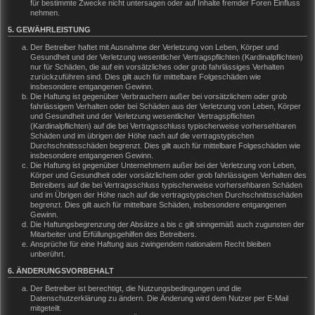
für bestimmte Zwecke nicht untersagen oder auf Inhalte fremder Foren Einfluss
nehmen.
5. GEWÄHRLEISTUNG
Der Betreiber haftet mit Ausnahme der Verletzung von Leben, Körper und
Gesundheit und der Verletzung wesentlicher Vertragspflichten (Kardinalpflichten)
nur für Schäden, die auf ein vorsätzliches oder grob fahrlässiges Verhalten
zurückzuführen sind. Dies gilt auch für mittelbare Folgeschäden wie
insbesondere entgangenen Gewinn.
Die Haftung ist gegenüber Verbrauchern außer bei vorsätzlichem oder grob
fahrlässigem Verhalten oder bei Schäden aus der Verletzung von Leben, Körper
und Gesundheit und der Verletzung wesentlicher Vertragspflichten
(Kardinalpflichten) auf die bei Vertragsschluss typischerweise vorhersehbaren
Schäden und im übrigen der Höhe nach auf die vertragstypischen
Durchschnittsschäden begrenzt. Dies gilt auch für mittelbare Folgeschäden wie
insbesondere entgangenen Gewinn.
Die Haftung ist gegenüber Unternehmern außer bei der Verletzung von Leben,
Körper und Gesundheit oder vorsätzlichem oder grob fahrlässigem Verhalten des
Betreibers auf die bei Vertragsschluss typischerweise vorhersehbaren Schäden
und im Übrigen der Höhe nach auf die vertragstypischen Durchschnittsschäden
begrenzt. Dies gilt auch für mittelbare Schäden, insbesondere entgangenen
Gewinn.
Die Haftungsbegrenzung der Absätze a bis c gilt sinngemäß auch zugunsten der
Mitarbeiter und Erfüllungsgehilfen des Betreibers.
Ansprüche für eine Haftung aus zwingendem nationalem Recht bleiben
unberührt.
6. ÄNDERUNGSVORBEHALT
Der Betreiber ist berechtigt, die Nutzungsbedingungen und die
Datenschutzerklärung zu ändern. Die Änderung wird dem Nutzer per E-Mail
mitgeteilt.