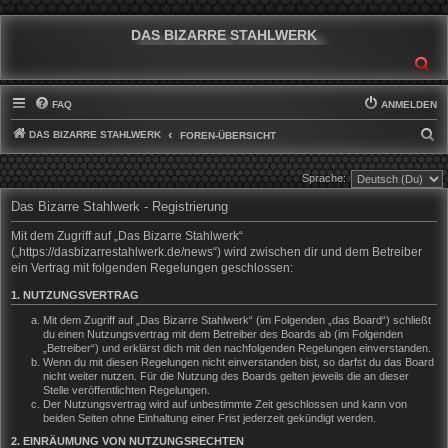
DAS BIZARRE STAHLWERK
SU
FAQ
ANMELDEN
DAS BIZARRE STAHLWERK
S
FOREN-ÜBERSICHT
U
Sprache:
C
Das Bizarre Stahlwerk - Registrierung
H
E
Mit dem Zugriff auf „Das Bizarre Stahlwerk“
(„https://dasbizarrestahlwerk.de/news“) wird zwischen dir und dem Betreiber
ein Vertrag mit folgenden Regelungen geschlossen:
1. NUTZUNGSVERTRAG
Mit dem Zugriff auf „Das Bizarre Stahlwerk“ (im Folgenden „das Board“) schließt
du einen Nutzungsvertrag mit dem Betreiber des Boards ab (im Folgenden
„Betreiber“) und erklärst dich mit den nachfolgenden Regelungen einverstanden.
Wenn du mit diesen Regelungen nicht einverstanden bist, so darfst du das Board
nicht weiter nutzen. Für die Nutzung des Boards gelten jeweils die an dieser
Stelle veröffentlichten Regelungen.
Der Nutzungsvertrag wird auf unbestimmte Zeit geschlossen und kann von
beiden Seiten ohne Einhaltung einer Frist jederzeit gekündigt werden.
2. EINRÄUMUNG VON NUTZUNGSRECHTEN