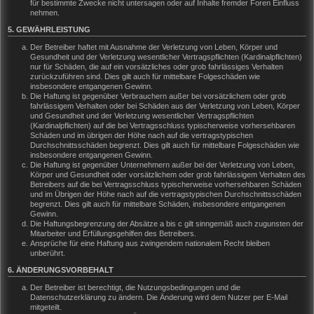
für bestimmte Zwecke nicht untersagen oder auf Inhalte fremder Foren Einfluss
nehmen.
5. GEWÄHRLEISTUNG
Der Betreiber haftet mit Ausnahme der Verletzung von Leben, Körper und
Gesundheit und der Verletzung wesentlicher Vertragspflichten (Kardinalpflichten)
nur für Schäden, die auf ein vorsätzliches oder grob fahrlässiges Verhalten
zurückzuführen sind. Dies gilt auch für mittelbare Folgeschäden wie
insbesondere entgangenen Gewinn.
Die Haftung ist gegenüber Verbrauchern außer bei vorsätzlichem oder grob
fahrlässigem Verhalten oder bei Schäden aus der Verletzung von Leben, Körper
und Gesundheit und der Verletzung wesentlicher Vertragspflichten
(Kardinalpflichten) auf die bei Vertragsschluss typischerweise vorhersehbaren
Schäden und im übrigen der Höhe nach auf die vertragstypischen
Durchschnittsschäden begrenzt. Dies gilt auch für mittelbare Folgeschäden wie
insbesondere entgangenen Gewinn.
Die Haftung ist gegenüber Unternehmern außer bei der Verletzung von Leben,
Körper und Gesundheit oder vorsätzlichem oder grob fahrlässigem Verhalten des
Betreibers auf die bei Vertragsschluss typischerweise vorhersehbaren Schäden
und im Übrigen der Höhe nach auf die vertragstypischen Durchschnittsschäden
begrenzt. Dies gilt auch für mittelbare Schäden, insbesondere entgangenen
Gewinn.
Die Haftungsbegrenzung der Absätze a bis c gilt sinngemäß auch zugunsten der
Mitarbeiter und Erfüllungsgehilfen des Betreibers.
Ansprüche für eine Haftung aus zwingendem nationalem Recht bleiben
unberührt.
6. ÄNDERUNGSVORBEHALT
Der Betreiber ist berechtigt, die Nutzungsbedingungen und die
Datenschutzerklärung zu ändern. Die Änderung wird dem Nutzer per E-Mail
mitgeteilt.