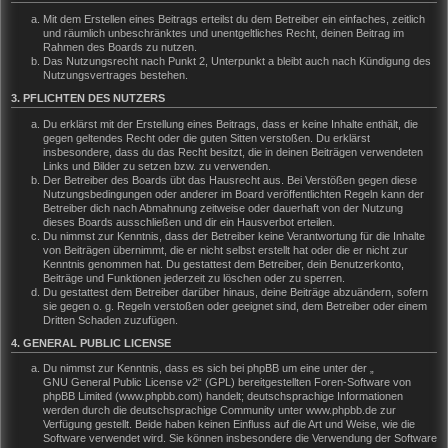
Mit dem Erstellen eines Beitrags erteilst du dem Betreiber ein einfaches, zeitlich
und räumlich unbeschränktes und unentgeltliches Recht, deinen Beitrag im
Rahmen des Boards zu nutzen.
Das Nutzungsrecht nach Punkt 2, Unterpunkt a bleibt auch nach Kündigung des
Nutzungsvertrages bestehen.
3. PFLICHTEN DES NUTZERS
Du erklärst mit der Erstellung eines Beitrags, dass er keine Inhalte enthält, die
gegen geltendes Recht oder die guten Sitten verstoßen. Du erklärst
insbesondere, dass du das Recht besitzt, die in deinen Beiträgen verwendeten
Links und Bilder zu setzen bzw. zu verwenden.
Der Betreiber des Boards übt das Hausrecht aus. Bei Verstößen gegen diese
Nutzungsbedingungen oder anderer im Board veröffentlichten Regeln kann der
Betreiber dich nach Abmahnung zeitweise oder dauerhaft von der Nutzung
dieses Boards ausschließen und dir ein Hausverbot erteilen.
Du nimmst zur Kenntnis, dass der Betreiber keine Verantwortung für die Inhalte
von Beiträgen übernimmt, die er nicht selbst erstellt hat oder die er nicht zur
Kenntnis genommen hat. Du gestattest dem Betreiber, dein Benutzerkonto,
Beiträge und Funktionen jederzeit zu löschen oder zu sperren.
Du gestattest dem Betreiber darüber hinaus, deine Beiträge abzuändern, sofern
sie gegen o. g. Regeln verstoßen oder geeignet sind, dem Betreiber oder einem
Dritten Schaden zuzufügen.
4. GENERAL PUBLIC LICENSE
Du nimmst zur Kenntnis, dass es sich bei phpBB um eine unter der „
GNU General Public License v2
“ (GPL) bereitgestellten Foren-Software von
phpBB Limited (www.phpbb.com) handelt; deutschsprachige Informationen
werden durch die deutschsprachige Community unter www.phpbb.de zur
Verfügung gestellt. Beide haben keinen Einfluss auf die Art und Weise, wie die
Software verwendet wird. Sie können insbesondere die Verwendung der Software