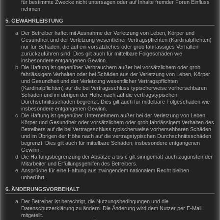
für bestimmte Zwecke nicht untersagen oder auf Inhalte fremder Foren Einfluss
nehmen.
5. GEWÄHRLEISTUNG
Der Betreiber haftet mit Ausnahme der Verletzung von Leben, Körper und
Gesundheit und der Verletzung wesentlicher Vertragspflichten (Kardinalpflichten)
nur für Schäden, die auf ein vorsätzliches oder grob fahrlässiges Verhalten
zurückzuführen sind. Dies gilt auch für mittelbare Folgeschäden wie
insbesondere entgangenen Gewinn.
Die Haftung ist gegenüber Verbrauchern außer bei vorsätzlichem oder grob
fahrlässigem Verhalten oder bei Schäden aus der Verletzung von Leben, Körper
und Gesundheit und der Verletzung wesentlicher Vertragspflichten
(Kardinalpflichten) auf die bei Vertragsschluss typischerweise vorhersehbaren
Schäden und im übrigen der Höhe nach auf die vertragstypischen
Durchschnittsschäden begrenzt. Dies gilt auch für mittelbare Folgeschäden wie
insbesondere entgangenen Gewinn.
Die Haftung ist gegenüber Unternehmern außer bei der Verletzung von Leben,
Körper und Gesundheit oder vorsätzlichem oder grob fahrlässigem Verhalten des
Betreibers auf die bei Vertragsschluss typischerweise vorhersehbaren Schäden
und im Übrigen der Höhe nach auf die vertragstypischen Durchschnittsschäden
begrenzt. Dies gilt auch für mittelbare Schäden, insbesondere entgangenen
Gewinn.
Die Haftungsbegrenzung der Absätze a bis c gilt sinngemäß auch zugunsten der
Mitarbeiter und Erfüllungsgehilfen des Betreibers.
Ansprüche für eine Haftung aus zwingendem nationalem Recht bleiben
unberührt.
6. ÄNDERUNGSVORBEHALT
Der Betreiber ist berechtigt, die Nutzungsbedingungen und die
Datenschutzerklärung zu ändern. Die Änderung wird dem Nutzer per E-Mail
mitgeteilt.