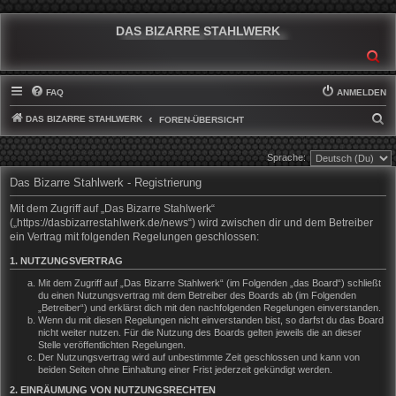
DAS BIZARRE STAHLWERK
SU
FAQ
ANMELDEN
DAS BIZARRE STAHLWERK
S
FOREN-ÜBERSICHT
U
Sprache:
C
Das Bizarre Stahlwerk - Registrierung
H
E
Mit dem Zugriff auf „Das Bizarre Stahlwerk“
(„https://dasbizarrestahlwerk.de/news“) wird zwischen dir und dem Betreiber
ein Vertrag mit folgenden Regelungen geschlossen:
1. NUTZUNGSVERTRAG
Mit dem Zugriff auf „Das Bizarre Stahlwerk“ (im Folgenden „das Board“) schließt
du einen Nutzungsvertrag mit dem Betreiber des Boards ab (im Folgenden
„Betreiber“) und erklärst dich mit den nachfolgenden Regelungen einverstanden.
Wenn du mit diesen Regelungen nicht einverstanden bist, so darfst du das Board
nicht weiter nutzen. Für die Nutzung des Boards gelten jeweils die an dieser
Stelle veröffentlichten Regelungen.
Der Nutzungsvertrag wird auf unbestimmte Zeit geschlossen und kann von
beiden Seiten ohne Einhaltung einer Frist jederzeit gekündigt werden.
2. EINRÄUMUNG VON NUTZUNGSRECHTEN