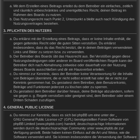
Mit dem Erstellen eines Beitrags erteilst du dem Betreiber ein einfaches, zeitlich
und räumlich unbeschränktes und unentgeltliches Recht, deinen Beitrag im
Rahmen des Boards zu nutzen.
Das Nutzungsrecht nach Punkt 2, Unterpunkt a bleibt auch nach Kündigung des
Nutzungsvertrages bestehen.
3. PFLICHTEN DES NUTZERS
Du erklärst mit der Erstellung eines Beitrags, dass er keine Inhalte enthält, die
gegen geltendes Recht oder die guten Sitten verstoßen. Du erklärst
insbesondere, dass du das Recht besitzt, die in deinen Beiträgen verwendeten
Links und Bilder zu setzen bzw. zu verwenden.
Der Betreiber des Boards übt das Hausrecht aus. Bei Verstößen gegen diese
Nutzungsbedingungen oder anderer im Board veröffentlichten Regeln kann der
Betreiber dich nach Abmahnung zeitweise oder dauerhaft von der Nutzung
dieses Boards ausschließen und dir ein Hausverbot erteilen.
Du nimmst zur Kenntnis, dass der Betreiber keine Verantwortung für die Inhalte
von Beiträgen übernimmt, die er nicht selbst erstellt hat oder die er nicht zur
Kenntnis genommen hat. Du gestattest dem Betreiber, dein Benutzerkonto,
Beiträge und Funktionen jederzeit zu löschen oder zu sperren.
Du gestattest dem Betreiber darüber hinaus, deine Beiträge abzuändern, sofern
sie gegen o. g. Regeln verstoßen oder geeignet sind, dem Betreiber oder einem
Dritten Schaden zuzufügen.
4. GENERAL PUBLIC LICENSE
Du nimmst zur Kenntnis, dass es sich bei phpBB um eine unter der „
GNU General Public License v2
“ (GPL) bereitgestellten Foren-Software von
phpBB Limited (www.phpbb.com) handelt; deutschsprachige Informationen
werden durch die deutschsprachige Community unter www.phpbb.de zur
Verfügung gestellt. Beide haben keinen Einfluss auf die Art und Weise, wie die
Software verwendet wird. Sie können insbesondere die Verwendung der Software