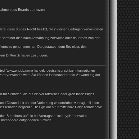
m Rahmen des Boards zu nutzen.
ndere, dass du das Recht besitzt, die in deinen Beiträgen verwendeten
 Betreiber dich nach Abmahnung zeitweise oder dauerhaft von der
ur Kenntnis genommen hat. Du gestattest dem Betreiber, dein
inem Dritten Schaden zuzufügen.
ited (www.phpbb.com) handelt; deutschsprachige Informationen
tware verwendet wird. Sie können insbesondere die Verwendung der
r für Schäden, die auf ein vorsätzliches oder grob fahrlässiges
und Gesundheit und der Verletzung wesentlicher Vertragspflichten
ttsschäden begrenzt. Dies gilt auch für mittelbare Folgeschäden wie
es Betreibers auf die bei Vertragsschluss typischerweise
 insbesondere entgangenen Gewinn.