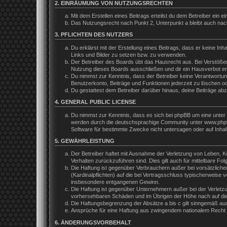
2. EINRÄUMUNG VON NUTZUNGSRECHTEN
Mit dem Erstellen eines Beitrags erteilst du dem Betreiber ein
Das Nutzungsrecht nach Punkt 2, Unterpunkt a bleibt auch na
3. PFLICHTEN DES NUTZERS
Du erklärst mit der Erstellung eines Beitrags, dass er keine In
Links und Bilder zu setzen bzw. zu verwenden.
Der Betreiber des Boards übt das Hausrecht aus. Bei Verstöße
Nutzung dieses Boards ausschließen und dir ein Hausverbot ert
Du nimmst zur Kenntnis, dass der Betreiber keine Verantwortung 
Benutzerkonto, Beiträge und Funktionen jederzeit zu löschen o
Du gestattest dem Betreiber darüber hinaus, deine Beiträge ab
4. GENERAL PUBLIC LICENSE
Du nimmst zur Kenntnis, dass es sich bei phpBB um eine unter 
werden durch die deutschsprachige Community unter www.phpbb.
Software für bestimmte Zwecke nicht untersagen oder auf Inhal
5. GEWÄHRLEISTUNG
Der Betreiber haftet mit Ausnahme der Verletzung von Leben, Kör
Verhalten zurückzuführen sind. Dies gilt auch für mittelbare 
Die Haftung ist gegenüber Verbrauchern außer bei vorsätzliche
(Kardinalpflichten) auf die bei Vertragsschluss typischerweis
insbesondere entgangenen Gewinn.
Die Haftung ist gegenüber Unternehmern außer bei der Verletzu
vorhersehbaren Schäden und im Übrigen der Höhe nach auf die 
Die Haftungsbegrenzung der Absätze a bis c gilt sinngemäß auch
Ansprüche für eine Haftung aus zwingendem nationalem Recht b
6. ÄNDERUNGSVORBEHALT