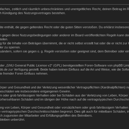
 einfaches, zeitlich und räumlich unbeschränktes und unentgeltliches Recht, deinen Beitrag i
ch Kündigung des Nutzungsvertrages bestehen.
halte enthält, die gegen geltendes Recht oder die guten Sitten verstoßen. Du erklärst insbeso
n gegen diese Nutzungsbedingungen oder anderer im Board veröffentlichten Regeln kann der
eilen.
für die Inhalte von Beiträgen übernimmt, die er nicht selbst erstellt hat oder die er nicht z
der zu sperren.
zuändern, sofern sie gegen o. g. Regeln verstoßen oder geeignet sind, dem Betreiber oder e
der „
GNU General Public License v2
“ (GPL) bereitgestellten Foren-Software von phpBB Lim
de zur Verfügung gestellt. Beide haben keinen Einfluss auf die Art und Weise, wie die Sof
te fremder Foren Einfluss nehmen.
per und Gesundheit und der Verletzung wesentlicher Vertragspflichten (Kardinalpflichten) nu
Folgeschäden wie insbesondere entgangenen Gewinn.
m oder grob fahrlässigem Verhalten oder bei Schäden aus der Verletzung von Leben, Körper 
e vorhersehbaren Schäden und im übrigen der Höhe nach auf die vertragstypischen Durchschni
ng von Leben, Körper und Gesundheit oder vorsätzlichem oder grob fahrlässigem Verhalten d
vertragstypischen Durchschnittsschäden begrenzt. Dies gilt auch für mittelbare Schäden,
 zugunsten der Mitarbeiter und Erfüllungsgehilfen des Betreibers.
leiben unberührt.