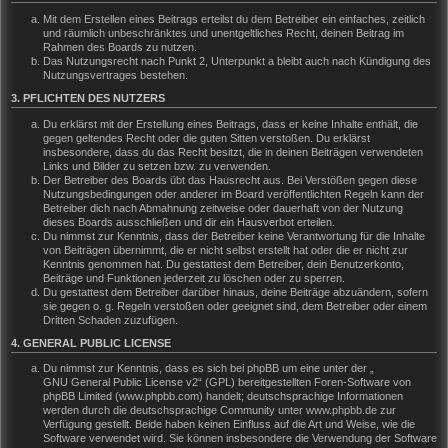
Mit dem Erstellen eines Beitrags erteilst du dem Betreiber ein einfaches, zeitlich
und räumlich unbeschränktes und unentgeltliches Recht, deinen Beitrag im
Rahmen des Boards zu nutzen.
Das Nutzungsrecht nach Punkt 2, Unterpunkt a bleibt auch nach Kündigung des
Nutzungsvertrages bestehen.
3. PFLICHTEN DES NUTZERS
Du erklärst mit der Erstellung eines Beitrags, dass er keine Inhalte enthält, die
gegen geltendes Recht oder die guten Sitten verstoßen. Du erklärst
insbesondere, dass du das Recht besitzt, die in deinen Beiträgen verwendeten
Links und Bilder zu setzen bzw. zu verwenden.
Der Betreiber des Boards übt das Hausrecht aus. Bei Verstößen gegen diese
Nutzungsbedingungen oder anderer im Board veröffentlichten Regeln kann der
Betreiber dich nach Abmahnung zeitweise oder dauerhaft von der Nutzung
dieses Boards ausschließen und dir ein Hausverbot erteilen.
Du nimmst zur Kenntnis, dass der Betreiber keine Verantwortung für die Inhalte
von Beiträgen übernimmt, die er nicht selbst erstellt hat oder die er nicht zur
Kenntnis genommen hat. Du gestattest dem Betreiber, dein Benutzerkonto,
Beiträge und Funktionen jederzeit zu löschen oder zu sperren.
Du gestattest dem Betreiber darüber hinaus, deine Beiträge abzuändern, sofern
sie gegen o. g. Regeln verstoßen oder geeignet sind, dem Betreiber oder einem
Dritten Schaden zuzufügen.
4. GENERAL PUBLIC LICENSE
Du nimmst zur Kenntnis, dass es sich bei phpBB um eine unter der „
GNU General Public License v2
“ (GPL) bereitgestellten Foren-Software von
phpBB Limited (www.phpbb.com) handelt; deutschsprachige Informationen
werden durch die deutschsprachige Community unter www.phpbb.de zur
Verfügung gestellt. Beide haben keinen Einfluss auf die Art und Weise, wie die
Software verwendet wird. Sie können insbesondere die Verwendung der Software