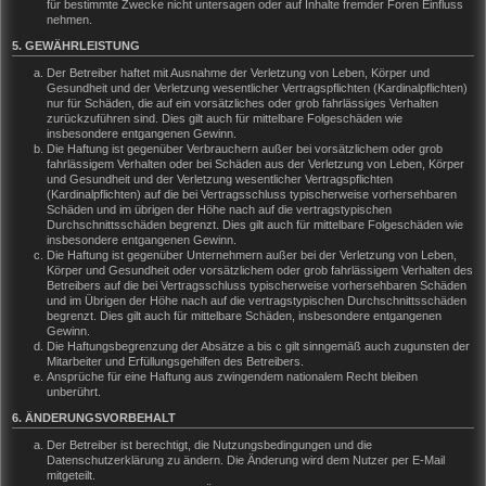
für bestimmte Zwecke nicht untersagen oder auf Inhalte fremder Foren Einfluss
nehmen.
5. GEWÄHRLEISTUNG
Der Betreiber haftet mit Ausnahme der Verletzung von Leben, Körper und
Gesundheit und der Verletzung wesentlicher Vertragspflichten (Kardinalpflichten)
nur für Schäden, die auf ein vorsätzliches oder grob fahrlässiges Verhalten
zurückzuführen sind. Dies gilt auch für mittelbare Folgeschäden wie
insbesondere entgangenen Gewinn.
Die Haftung ist gegenüber Verbrauchern außer bei vorsätzlichem oder grob
fahrlässigem Verhalten oder bei Schäden aus der Verletzung von Leben, Körper
und Gesundheit und der Verletzung wesentlicher Vertragspflichten
(Kardinalpflichten) auf die bei Vertragsschluss typischerweise vorhersehbaren
Schäden und im übrigen der Höhe nach auf die vertragstypischen
Durchschnittsschäden begrenzt. Dies gilt auch für mittelbare Folgeschäden wie
insbesondere entgangenen Gewinn.
Die Haftung ist gegenüber Unternehmern außer bei der Verletzung von Leben,
Körper und Gesundheit oder vorsätzlichem oder grob fahrlässigem Verhalten des
Betreibers auf die bei Vertragsschluss typischerweise vorhersehbaren Schäden
und im Übrigen der Höhe nach auf die vertragstypischen Durchschnittsschäden
begrenzt. Dies gilt auch für mittelbare Schäden, insbesondere entgangenen
Gewinn.
Die Haftungsbegrenzung der Absätze a bis c gilt sinngemäß auch zugunsten der
Mitarbeiter und Erfüllungsgehilfen des Betreibers.
Ansprüche für eine Haftung aus zwingendem nationalem Recht bleiben
unberührt.
6. ÄNDERUNGSVORBEHALT
Der Betreiber ist berechtigt, die Nutzungsbedingungen und die
Datenschutzerklärung zu ändern. Die Änderung wird dem Nutzer per E-Mail
mitgeteilt.