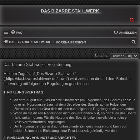
DAS BIZARRE STAHLWERK
SU
FAQ
ANMELDEN
DAS BIZARRE STAHLWERK
S
FOREN-ÜBERSICHT
U
Sprache:
C
Das Bizarre Stahlwerk - Registrierung
H
E
Mit dem Zugriff auf „Das Bizarre Stahlwerk“
(„https://dasbizarrestahlwerk.de/news“) wird zwischen dir und dem Betreiber
ein Vertrag mit folgenden Regelungen geschlossen:
1. NUTZUNGSVERTRAG
Mit dem Zugriff auf „Das Bizarre Stahlwerk“ (im Folgenden „das Board“) schließt
du einen Nutzungsvertrag mit dem Betreiber des Boards ab (im Folgenden
„Betreiber“) und erklärst dich mit den nachfolgenden Regelungen einverstanden.
Wenn du mit diesen Regelungen nicht einverstanden bist, so darfst du das Board
nicht weiter nutzen. Für die Nutzung des Boards gelten jeweils die an dieser
Stelle veröffentlichten Regelungen.
Der Nutzungsvertrag wird auf unbestimmte Zeit geschlossen und kann von
beiden Seiten ohne Einhaltung einer Frist jederzeit gekündigt werden.
2. EINRÄUMUNG VON NUTZUNGSRECHTEN