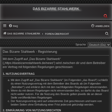
DAS BIZARRE STAHLWERK
SU
FAQ
ANMELDEN
DAS BIZARRE STAHLWERK
S
FOREN-ÜBERSICHT
U
Sprache:
C
Das Bizarre Stahlwerk - Registrierung
H
E
Mit dem Zugriff auf „Das Bizarre Stahlwerk“
(„https://dasbizarrestahlwerk.de/news“) wird zwischen dir und dem Betreiber
ein Vertrag mit folgenden Regelungen geschlossen:
1. NUTZUNGSVERTRAG
Mit dem Zugriff auf „Das Bizarre Stahlwerk“ (im Folgenden „das Board“) schließt
du einen Nutzungsvertrag mit dem Betreiber des Boards ab (im Folgenden
„Betreiber“) und erklärst dich mit den nachfolgenden Regelungen einverstanden.
Wenn du mit diesen Regelungen nicht einverstanden bist, so darfst du das Board
nicht weiter nutzen. Für die Nutzung des Boards gelten jeweils die an dieser
Stelle veröffentlichten Regelungen.
Der Nutzungsvertrag wird auf unbestimmte Zeit geschlossen und kann von
beiden Seiten ohne Einhaltung einer Frist jederzeit gekündigt werden.
2. EINRÄUMUNG VON NUTZUNGSRECHTEN