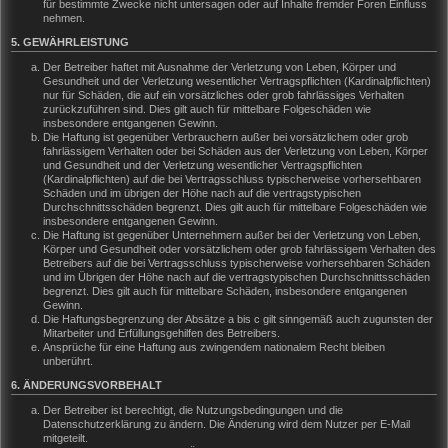
für bestimmte Zwecke nicht untersagen oder auf Inhalte fremder Foren Einfluss
nehmen.
5. GEWÄHRLEISTUNG
Der Betreiber haftet mit Ausnahme der Verletzung von Leben, Körper und
Gesundheit und der Verletzung wesentlicher Vertragspflichten (Kardinalpflichten)
nur für Schäden, die auf ein vorsätzliches oder grob fahrlässiges Verhalten
zurückzuführen sind. Dies gilt auch für mittelbare Folgeschäden wie
insbesondere entgangenen Gewinn.
Die Haftung ist gegenüber Verbrauchern außer bei vorsätzlichem oder grob
fahrlässigem Verhalten oder bei Schäden aus der Verletzung von Leben, Körper
und Gesundheit und der Verletzung wesentlicher Vertragspflichten
(Kardinalpflichten) auf die bei Vertragsschluss typischerweise vorhersehbaren
Schäden und im übrigen der Höhe nach auf die vertragstypischen
Durchschnittsschäden begrenzt. Dies gilt auch für mittelbare Folgeschäden wie
insbesondere entgangenen Gewinn.
Die Haftung ist gegenüber Unternehmern außer bei der Verletzung von Leben,
Körper und Gesundheit oder vorsätzlichem oder grob fahrlässigem Verhalten des
Betreibers auf die bei Vertragsschluss typischerweise vorhersehbaren Schäden
und im Übrigen der Höhe nach auf die vertragstypischen Durchschnittsschäden
begrenzt. Dies gilt auch für mittelbare Schäden, insbesondere entgangenen
Gewinn.
Die Haftungsbegrenzung der Absätze a bis c gilt sinngemäß auch zugunsten der
Mitarbeiter und Erfüllungsgehilfen des Betreibers.
Ansprüche für eine Haftung aus zwingendem nationalem Recht bleiben
unberührt.
6. ÄNDERUNGSVORBEHALT
Der Betreiber ist berechtigt, die Nutzungsbedingungen und die
Datenschutzerklärung zu ändern. Die Änderung wird dem Nutzer per E-Mail
mitgeteilt.