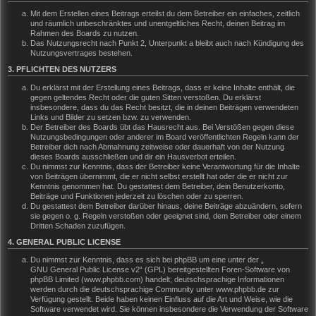
Mit dem Erstellen eines Beitrags erteilst du dem Betreiber ein einfaches, zeitlich
und räumlich unbeschränktes und unentgeltliches Recht, deinen Beitrag im
Rahmen des Boards zu nutzen.
Das Nutzungsrecht nach Punkt 2, Unterpunkt a bleibt auch nach Kündigung des
Nutzungsvertrages bestehen.
3. PFLICHTEN DES NUTZERS
Du erklärst mit der Erstellung eines Beitrags, dass er keine Inhalte enthält, die
gegen geltendes Recht oder die guten Sitten verstoßen. Du erklärst
insbesondere, dass du das Recht besitzt, die in deinen Beiträgen verwendeten
Links und Bilder zu setzen bzw. zu verwenden.
Der Betreiber des Boards übt das Hausrecht aus. Bei Verstößen gegen diese
Nutzungsbedingungen oder anderer im Board veröffentlichten Regeln kann der
Betreiber dich nach Abmahnung zeitweise oder dauerhaft von der Nutzung
dieses Boards ausschließen und dir ein Hausverbot erteilen.
Du nimmst zur Kenntnis, dass der Betreiber keine Verantwortung für die Inhalte
von Beiträgen übernimmt, die er nicht selbst erstellt hat oder die er nicht zur
Kenntnis genommen hat. Du gestattest dem Betreiber, dein Benutzerkonto,
Beiträge und Funktionen jederzeit zu löschen oder zu sperren.
Du gestattest dem Betreiber darüber hinaus, deine Beiträge abzuändern, sofern
sie gegen o. g. Regeln verstoßen oder geeignet sind, dem Betreiber oder einem
Dritten Schaden zuzufügen.
4. GENERAL PUBLIC LICENSE
Du nimmst zur Kenntnis, dass es sich bei phpBB um eine unter der „
GNU General Public License v2
“ (GPL) bereitgestellten Foren-Software von
phpBB Limited (www.phpbb.com) handelt; deutschsprachige Informationen
werden durch die deutschsprachige Community unter www.phpbb.de zur
Verfügung gestellt. Beide haben keinen Einfluss auf die Art und Weise, wie die
Software verwendet wird. Sie können insbesondere die Verwendung der Software