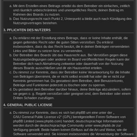
Mit dem Erstellen eines Beitrags erteilst du dem Betreiber ein einfaches, zeitlich
und räumlich unbeschränktes und unentgeltliches Recht, deinen Beitrag im
Rahmen des Boards zu nutzen.
Das Nutzungsrecht nach Punkt 2, Unterpunkt a bleibt auch nach Kündigung des
Nutzungsvertrages bestehen.
3. PFLICHTEN DES NUTZERS
Du erklärst mit der Erstellung eines Beitrags, dass er keine Inhalte enthält, die
gegen geltendes Recht oder die guten Sitten verstoßen. Du erklärst
insbesondere, dass du das Recht besitzt, die in deinen Beiträgen verwendeten
Links und Bilder zu setzen bzw. zu verwenden.
Der Betreiber des Boards übt das Hausrecht aus. Bei Verstößen gegen diese
Nutzungsbedingungen oder anderer im Board veröffentlichten Regeln kann der
Betreiber dich nach Abmahnung zeitweise oder dauerhaft von der Nutzung
dieses Boards ausschließen und dir ein Hausverbot erteilen.
Du nimmst zur Kenntnis, dass der Betreiber keine Verantwortung für die Inhalte
von Beiträgen übernimmt, die er nicht selbst erstellt hat oder die er nicht zur
Kenntnis genommen hat. Du gestattest dem Betreiber, dein Benutzerkonto,
Beiträge und Funktionen jederzeit zu löschen oder zu sperren.
Du gestattest dem Betreiber darüber hinaus, deine Beiträge abzuändern, sofern
sie gegen o. g. Regeln verstoßen oder geeignet sind, dem Betreiber oder einem
Dritten Schaden zuzufügen.
4. GENERAL PUBLIC LICENSE
Du nimmst zur Kenntnis, dass es sich bei phpBB um eine unter der „
GNU General Public License v2
“ (GPL) bereitgestellten Foren-Software von
phpBB Limited (www.phpbb.com) handelt; deutschsprachige Informationen
werden durch die deutschsprachige Community unter www.phpbb.de zur
Verfügung gestellt. Beide haben keinen Einfluss auf die Art und Weise, wie die
Software verwendet wird. Sie können insbesondere die Verwendung der Software