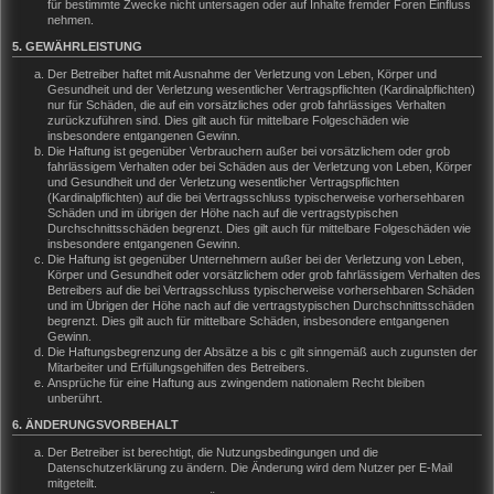
für bestimmte Zwecke nicht untersagen oder auf Inhalte fremder Foren Einfluss
nehmen.
5. GEWÄHRLEISTUNG
Der Betreiber haftet mit Ausnahme der Verletzung von Leben, Körper und
Gesundheit und der Verletzung wesentlicher Vertragspflichten (Kardinalpflichten)
nur für Schäden, die auf ein vorsätzliches oder grob fahrlässiges Verhalten
zurückzuführen sind. Dies gilt auch für mittelbare Folgeschäden wie
insbesondere entgangenen Gewinn.
Die Haftung ist gegenüber Verbrauchern außer bei vorsätzlichem oder grob
fahrlässigem Verhalten oder bei Schäden aus der Verletzung von Leben, Körper
und Gesundheit und der Verletzung wesentlicher Vertragspflichten
(Kardinalpflichten) auf die bei Vertragsschluss typischerweise vorhersehbaren
Schäden und im übrigen der Höhe nach auf die vertragstypischen
Durchschnittsschäden begrenzt. Dies gilt auch für mittelbare Folgeschäden wie
insbesondere entgangenen Gewinn.
Die Haftung ist gegenüber Unternehmern außer bei der Verletzung von Leben,
Körper und Gesundheit oder vorsätzlichem oder grob fahrlässigem Verhalten des
Betreibers auf die bei Vertragsschluss typischerweise vorhersehbaren Schäden
und im Übrigen der Höhe nach auf die vertragstypischen Durchschnittsschäden
begrenzt. Dies gilt auch für mittelbare Schäden, insbesondere entgangenen
Gewinn.
Die Haftungsbegrenzung der Absätze a bis c gilt sinngemäß auch zugunsten der
Mitarbeiter und Erfüllungsgehilfen des Betreibers.
Ansprüche für eine Haftung aus zwingendem nationalem Recht bleiben
unberührt.
6. ÄNDERUNGSVORBEHALT
Der Betreiber ist berechtigt, die Nutzungsbedingungen und die
Datenschutzerklärung zu ändern. Die Änderung wird dem Nutzer per E-Mail
mitgeteilt.