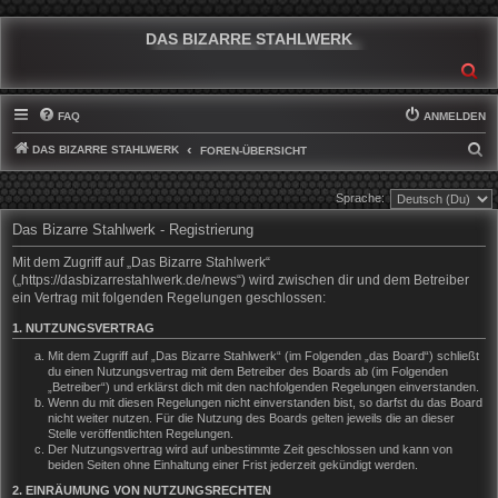
DAS BIZARRE STAHLWERK
SU
FAQ
ANMELDEN
DAS BIZARRE STAHLWERK
S
FOREN-ÜBERSICHT
U
Sprache:
C
Das Bizarre Stahlwerk - Registrierung
H
E
Mit dem Zugriff auf „Das Bizarre Stahlwerk“
(„https://dasbizarrestahlwerk.de/news“) wird zwischen dir und dem Betreiber
ein Vertrag mit folgenden Regelungen geschlossen:
1. NUTZUNGSVERTRAG
Mit dem Zugriff auf „Das Bizarre Stahlwerk“ (im Folgenden „das Board“) schließt
du einen Nutzungsvertrag mit dem Betreiber des Boards ab (im Folgenden
„Betreiber“) und erklärst dich mit den nachfolgenden Regelungen einverstanden.
Wenn du mit diesen Regelungen nicht einverstanden bist, so darfst du das Board
nicht weiter nutzen. Für die Nutzung des Boards gelten jeweils die an dieser
Stelle veröffentlichten Regelungen.
Der Nutzungsvertrag wird auf unbestimmte Zeit geschlossen und kann von
beiden Seiten ohne Einhaltung einer Frist jederzeit gekündigt werden.
2. EINRÄUMUNG VON NUTZUNGSRECHTEN