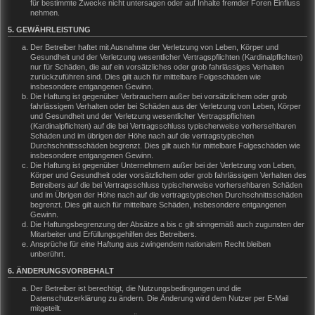
für bestimmte Zwecke nicht untersagen oder auf Inhalte fremder Foren Einfluss
nehmen.
5. GEWÄHRLEISTUNG
Der Betreiber haftet mit Ausnahme der Verletzung von Leben, Körper und
Gesundheit und der Verletzung wesentlicher Vertragspflichten (Kardinalpflichten)
nur für Schäden, die auf ein vorsätzliches oder grob fahrlässiges Verhalten
zurückzuführen sind. Dies gilt auch für mittelbare Folgeschäden wie
insbesondere entgangenen Gewinn.
Die Haftung ist gegenüber Verbrauchern außer bei vorsätzlichem oder grob
fahrlässigem Verhalten oder bei Schäden aus der Verletzung von Leben, Körper
und Gesundheit und der Verletzung wesentlicher Vertragspflichten
(Kardinalpflichten) auf die bei Vertragsschluss typischerweise vorhersehbaren
Schäden und im übrigen der Höhe nach auf die vertragstypischen
Durchschnittsschäden begrenzt. Dies gilt auch für mittelbare Folgeschäden wie
insbesondere entgangenen Gewinn.
Die Haftung ist gegenüber Unternehmern außer bei der Verletzung von Leben,
Körper und Gesundheit oder vorsätzlichem oder grob fahrlässigem Verhalten des
Betreibers auf die bei Vertragsschluss typischerweise vorhersehbaren Schäden
und im Übrigen der Höhe nach auf die vertragstypischen Durchschnittsschäden
begrenzt. Dies gilt auch für mittelbare Schäden, insbesondere entgangenen
Gewinn.
Die Haftungsbegrenzung der Absätze a bis c gilt sinngemäß auch zugunsten der
Mitarbeiter und Erfüllungsgehilfen des Betreibers.
Ansprüche für eine Haftung aus zwingendem nationalem Recht bleiben
unberührt.
6. ÄNDERUNGSVORBEHALT
Der Betreiber ist berechtigt, die Nutzungsbedingungen und die
Datenschutzerklärung zu ändern. Die Änderung wird dem Nutzer per E-Mail
mitgeteilt.