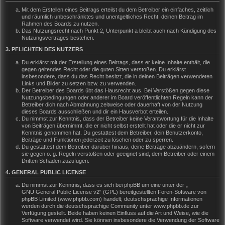
Mit dem Erstellen eines Beitrags erteilst du dem Betreiber ein einfaches, zeitlich
und räumlich unbeschränktes und unentgeltliches Recht, deinen Beitrag im
Rahmen des Boards zu nutzen.
Das Nutzungsrecht nach Punkt 2, Unterpunkt a bleibt auch nach Kündigung des
Nutzungsvertrages bestehen.
3. PFLICHTEN DES NUTZERS
Du erklärst mit der Erstellung eines Beitrags, dass er keine Inhalte enthält, die
gegen geltendes Recht oder die guten Sitten verstoßen. Du erklärst
insbesondere, dass du das Recht besitzt, die in deinen Beiträgen verwendeten
Links und Bilder zu setzen bzw. zu verwenden.
Der Betreiber des Boards übt das Hausrecht aus. Bei Verstößen gegen diese
Nutzungsbedingungen oder anderer im Board veröffentlichten Regeln kann der
Betreiber dich nach Abmahnung zeitweise oder dauerhaft von der Nutzung
dieses Boards ausschließen und dir ein Hausverbot erteilen.
Du nimmst zur Kenntnis, dass der Betreiber keine Verantwortung für die Inhalte
von Beiträgen übernimmt, die er nicht selbst erstellt hat oder die er nicht zur
Kenntnis genommen hat. Du gestattest dem Betreiber, dein Benutzerkonto,
Beiträge und Funktionen jederzeit zu löschen oder zu sperren.
Du gestattest dem Betreiber darüber hinaus, deine Beiträge abzuändern, sofern
sie gegen o. g. Regeln verstoßen oder geeignet sind, dem Betreiber oder einem
Dritten Schaden zuzufügen.
4. GENERAL PUBLIC LICENSE
Du nimmst zur Kenntnis, dass es sich bei phpBB um eine unter der „
GNU General Public License v2
“ (GPL) bereitgestellten Foren-Software von
phpBB Limited (www.phpbb.com) handelt; deutschsprachige Informationen
werden durch die deutschsprachige Community unter www.phpbb.de zur
Verfügung gestellt. Beide haben keinen Einfluss auf die Art und Weise, wie die
Software verwendet wird. Sie können insbesondere die Verwendung der Software