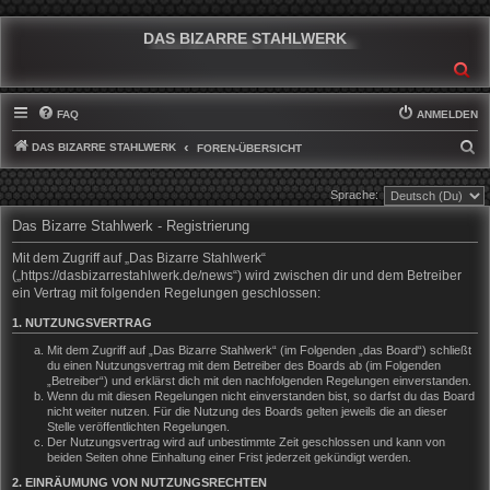
DAS BIZARRE STAHLWERK
SU
FAQ
ANMELDEN
DAS BIZARRE STAHLWERK
S
FOREN-ÜBERSICHT
U
Sprache:
C
Das Bizarre Stahlwerk - Registrierung
H
E
Mit dem Zugriff auf „Das Bizarre Stahlwerk“
(„https://dasbizarrestahlwerk.de/news“) wird zwischen dir und dem Betreiber
ein Vertrag mit folgenden Regelungen geschlossen:
1. NUTZUNGSVERTRAG
Mit dem Zugriff auf „Das Bizarre Stahlwerk“ (im Folgenden „das Board“) schließt
du einen Nutzungsvertrag mit dem Betreiber des Boards ab (im Folgenden
„Betreiber“) und erklärst dich mit den nachfolgenden Regelungen einverstanden.
Wenn du mit diesen Regelungen nicht einverstanden bist, so darfst du das Board
nicht weiter nutzen. Für die Nutzung des Boards gelten jeweils die an dieser
Stelle veröffentlichten Regelungen.
Der Nutzungsvertrag wird auf unbestimmte Zeit geschlossen und kann von
beiden Seiten ohne Einhaltung einer Frist jederzeit gekündigt werden.
2. EINRÄUMUNG VON NUTZUNGSRECHTEN