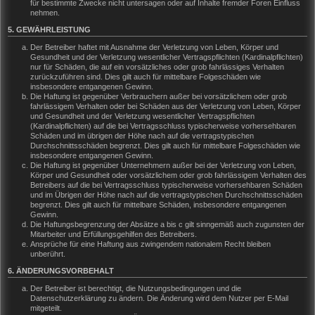
für bestimmte Zwecke nicht untersagen oder auf Inhalte fremder Foren Einfluss
nehmen.
5. GEWÄHRLEISTUNG
Der Betreiber haftet mit Ausnahme der Verletzung von Leben, Körper und
Gesundheit und der Verletzung wesentlicher Vertragspflichten (Kardinalpflichten)
nur für Schäden, die auf ein vorsätzliches oder grob fahrlässiges Verhalten
zurückzuführen sind. Dies gilt auch für mittelbare Folgeschäden wie
insbesondere entgangenen Gewinn.
Die Haftung ist gegenüber Verbrauchern außer bei vorsätzlichem oder grob
fahrlässigem Verhalten oder bei Schäden aus der Verletzung von Leben, Körper
und Gesundheit und der Verletzung wesentlicher Vertragspflichten
(Kardinalpflichten) auf die bei Vertragsschluss typischerweise vorhersehbaren
Schäden und im übrigen der Höhe nach auf die vertragstypischen
Durchschnittsschäden begrenzt. Dies gilt auch für mittelbare Folgeschäden wie
insbesondere entgangenen Gewinn.
Die Haftung ist gegenüber Unternehmern außer bei der Verletzung von Leben,
Körper und Gesundheit oder vorsätzlichem oder grob fahrlässigem Verhalten des
Betreibers auf die bei Vertragsschluss typischerweise vorhersehbaren Schäden
und im Übrigen der Höhe nach auf die vertragstypischen Durchschnittsschäden
begrenzt. Dies gilt auch für mittelbare Schäden, insbesondere entgangenen
Gewinn.
Die Haftungsbegrenzung der Absätze a bis c gilt sinngemäß auch zugunsten der
Mitarbeiter und Erfüllungsgehilfen des Betreibers.
Ansprüche für eine Haftung aus zwingendem nationalem Recht bleiben
unberührt.
6. ÄNDERUNGSVORBEHALT
Der Betreiber ist berechtigt, die Nutzungsbedingungen und die
Datenschutzerklärung zu ändern. Die Änderung wird dem Nutzer per E-Mail
mitgeteilt.