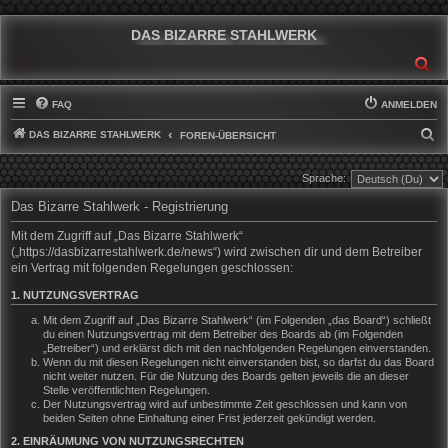
DAS BIZARRE STAHLWERK
SU
FAQ
ANMELDEN
DAS BIZARRE STAHLWERK
S
FOREN-ÜBERSICHT
U
Sprache:
C
Das Bizarre Stahlwerk - Registrierung
H
E
Mit dem Zugriff auf „Das Bizarre Stahlwerk“
(„https://dasbizarrestahlwerk.de/news“) wird zwischen dir und dem Betreiber
ein Vertrag mit folgenden Regelungen geschlossen:
1. NUTZUNGSVERTRAG
Mit dem Zugriff auf „Das Bizarre Stahlwerk“ (im Folgenden „das Board“) schließt
du einen Nutzungsvertrag mit dem Betreiber des Boards ab (im Folgenden
„Betreiber“) und erklärst dich mit den nachfolgenden Regelungen einverstanden.
Wenn du mit diesen Regelungen nicht einverstanden bist, so darfst du das Board
nicht weiter nutzen. Für die Nutzung des Boards gelten jeweils die an dieser
Stelle veröffentlichten Regelungen.
Der Nutzungsvertrag wird auf unbestimmte Zeit geschlossen und kann von
beiden Seiten ohne Einhaltung einer Frist jederzeit gekündigt werden.
2. EINRÄUMUNG VON NUTZUNGSRECHTEN