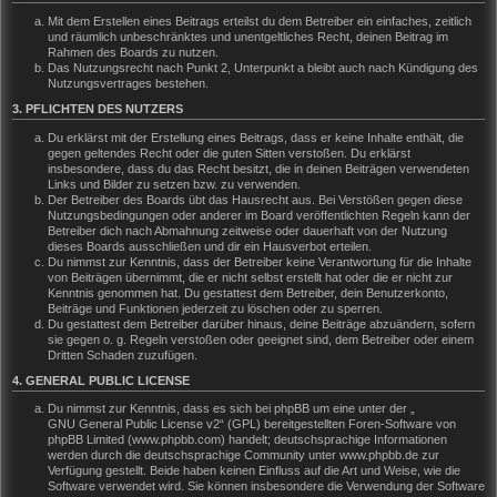
Mit dem Erstellen eines Beitrags erteilst du dem Betreiber ein einfaches, zeitlich
und räumlich unbeschränktes und unentgeltliches Recht, deinen Beitrag im
Rahmen des Boards zu nutzen.
Das Nutzungsrecht nach Punkt 2, Unterpunkt a bleibt auch nach Kündigung des
Nutzungsvertrages bestehen.
3. PFLICHTEN DES NUTZERS
Du erklärst mit der Erstellung eines Beitrags, dass er keine Inhalte enthält, die
gegen geltendes Recht oder die guten Sitten verstoßen. Du erklärst
insbesondere, dass du das Recht besitzt, die in deinen Beiträgen verwendeten
Links und Bilder zu setzen bzw. zu verwenden.
Der Betreiber des Boards übt das Hausrecht aus. Bei Verstößen gegen diese
Nutzungsbedingungen oder anderer im Board veröffentlichten Regeln kann der
Betreiber dich nach Abmahnung zeitweise oder dauerhaft von der Nutzung
dieses Boards ausschließen und dir ein Hausverbot erteilen.
Du nimmst zur Kenntnis, dass der Betreiber keine Verantwortung für die Inhalte
von Beiträgen übernimmt, die er nicht selbst erstellt hat oder die er nicht zur
Kenntnis genommen hat. Du gestattest dem Betreiber, dein Benutzerkonto,
Beiträge und Funktionen jederzeit zu löschen oder zu sperren.
Du gestattest dem Betreiber darüber hinaus, deine Beiträge abzuändern, sofern
sie gegen o. g. Regeln verstoßen oder geeignet sind, dem Betreiber oder einem
Dritten Schaden zuzufügen.
4. GENERAL PUBLIC LICENSE
Du nimmst zur Kenntnis, dass es sich bei phpBB um eine unter der „
GNU General Public License v2
“ (GPL) bereitgestellten Foren-Software von
phpBB Limited (www.phpbb.com) handelt; deutschsprachige Informationen
werden durch die deutschsprachige Community unter www.phpbb.de zur
Verfügung gestellt. Beide haben keinen Einfluss auf die Art und Weise, wie die
Software verwendet wird. Sie können insbesondere die Verwendung der Software