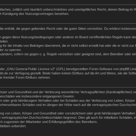
 einfaches, zeitlich und räumlich unbeschränktes und unentgeltliches Recht, deinen Beitrag i
ch Kündigung des Nutzungsvertrages bestehen.
halte enthält, die gegen geltendes Recht oder die guten Sitten verstoßen. Du erklärst insbeso
n gegen diese Nutzungsbedingungen oder anderer im Board veröffentlichten Regeln kann der
eilen.
für die Inhalte von Beiträgen übernimmt, die er nicht selbst erstellt hat oder die er nicht z
der zu sperren.
zuändern, sofern sie gegen o. g. Regeln verstoßen oder geeignet sind, dem Betreiber oder e
der „
GNU General Public License v2
“ (GPL) bereitgestellten Foren-Software von phpBB Lim
de zur Verfügung gestellt. Beide haben keinen Einfluss auf die Art und Weise, wie die Sof
te fremder Foren Einfluss nehmen.
per und Gesundheit und der Verletzung wesentlicher Vertragspflichten (Kardinalpflichten) nu
Folgeschäden wie insbesondere entgangenen Gewinn.
m oder grob fahrlässigem Verhalten oder bei Schäden aus der Verletzung von Leben, Körper 
e vorhersehbaren Schäden und im übrigen der Höhe nach auf die vertragstypischen Durchschni
ng von Leben, Körper und Gesundheit oder vorsätzlichem oder grob fahrlässigem Verhalten d
vertragstypischen Durchschnittsschäden begrenzt. Dies gilt auch für mittelbare Schäden,
 zugunsten der Mitarbeiter und Erfüllungsgehilfen des Betreibers.
leiben unberührt.