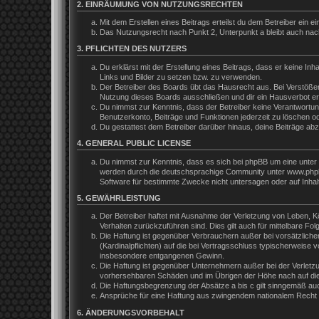
2. EINRÄUMUNG VON NUTZUNGSRECHTEN
Mit dem Erstellen eines Beitrags erteilst du dem Betreiber ein
Das Nutzungsrecht nach Punkt 2, Unterpunkt a bleibt auch na
3. PFLICHTEN DES NUTZERS
Du erklärst mit der Erstellung eines Beitrags, dass er keine In
Links und Bilder zu setzen bzw. zu verwenden.
Der Betreiber des Boards übt das Hausrecht aus. Bei Verstöße
Nutzung dieses Boards ausschließen und dir ein Hausverbot ert
Du nimmst zur Kenntnis, dass der Betreiber keine Verantwortung 
Benutzerkonto, Beiträge und Funktionen jederzeit zu löschen o
Du gestattest dem Betreiber darüber hinaus, deine Beiträge ab
4. GENERAL PUBLIC LICENSE
Du nimmst zur Kenntnis, dass es sich bei phpBB um eine unter 
werden durch die deutschsprachige Community unter www.phpbb.
Software für bestimmte Zwecke nicht untersagen oder auf Inhal
5. GEWÄHRLEISTUNG
Der Betreiber haftet mit Ausnahme der Verletzung von Leben, Kör
Verhalten zurückzuführen sind. Dies gilt auch für mittelbare 
Die Haftung ist gegenüber Verbrauchern außer bei vorsätzliche
(Kardinalpflichten) auf die bei Vertragsschluss typischerweis
insbesondere entgangenen Gewinn.
Die Haftung ist gegenüber Unternehmern außer bei der Verletzu
vorhersehbaren Schäden und im Übrigen der Höhe nach auf die 
Die Haftungsbegrenzung der Absätze a bis c gilt sinngemäß auch
Ansprüche für eine Haftung aus zwingendem nationalem Recht b
6. ÄNDERUNGSVORBEHALT