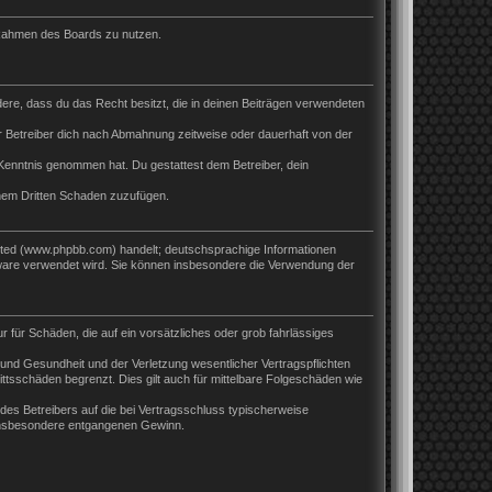
m Rahmen des Boards zu nutzen.
ndere, dass du das Recht besitzt, die in deinen Beiträgen verwendeten
 Betreiber dich nach Abmahnung zeitweise oder dauerhaft von der
ur Kenntnis genommen hat. Du gestattest dem Betreiber, dein
inem Dritten Schaden zuzufügen.
ited (www.phpbb.com) handelt; deutschsprachige Informationen
tware verwendet wird. Sie können insbesondere die Verwendung der
r für Schäden, die auf ein vorsätzliches oder grob fahrlässiges
und Gesundheit und der Verletzung wesentlicher Vertragspflichten
ttsschäden begrenzt. Dies gilt auch für mittelbare Folgeschäden wie
es Betreibers auf die bei Vertragsschluss typischerweise
 insbesondere entgangenen Gewinn.