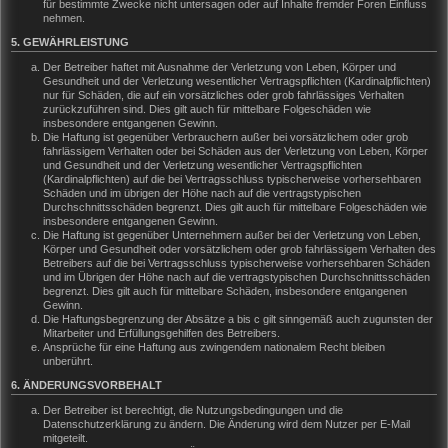
für bestimmte Zwecke nicht untersagen oder auf Inhalte fremder Foren Einfluss
nehmen.
5. GEWÄHRLEISTUNG
Der Betreiber haftet mit Ausnahme der Verletzung von Leben, Körper und
Gesundheit und der Verletzung wesentlicher Vertragspflichten (Kardinalpflichten)
nur für Schäden, die auf ein vorsätzliches oder grob fahrlässiges Verhalten
zurückzuführen sind. Dies gilt auch für mittelbare Folgeschäden wie
insbesondere entgangenen Gewinn.
Die Haftung ist gegenüber Verbrauchern außer bei vorsätzlichem oder grob
fahrlässigem Verhalten oder bei Schäden aus der Verletzung von Leben, Körper
und Gesundheit und der Verletzung wesentlicher Vertragspflichten
(Kardinalpflichten) auf die bei Vertragsschluss typischerweise vorhersehbaren
Schäden und im übrigen der Höhe nach auf die vertragstypischen
Durchschnittsschäden begrenzt. Dies gilt auch für mittelbare Folgeschäden wie
insbesondere entgangenen Gewinn.
Die Haftung ist gegenüber Unternehmern außer bei der Verletzung von Leben,
Körper und Gesundheit oder vorsätzlichem oder grob fahrlässigem Verhalten des
Betreibers auf die bei Vertragsschluss typischerweise vorhersehbaren Schäden
und im Übrigen der Höhe nach auf die vertragstypischen Durchschnittsschäden
begrenzt. Dies gilt auch für mittelbare Schäden, insbesondere entgangenen
Gewinn.
Die Haftungsbegrenzung der Absätze a bis c gilt sinngemäß auch zugunsten der
Mitarbeiter und Erfüllungsgehilfen des Betreibers.
Ansprüche für eine Haftung aus zwingendem nationalem Recht bleiben
unberührt.
6. ÄNDERUNGSVORBEHALT
Der Betreiber ist berechtigt, die Nutzungsbedingungen und die
Datenschutzerklärung zu ändern. Die Änderung wird dem Nutzer per E-Mail
mitgeteilt.