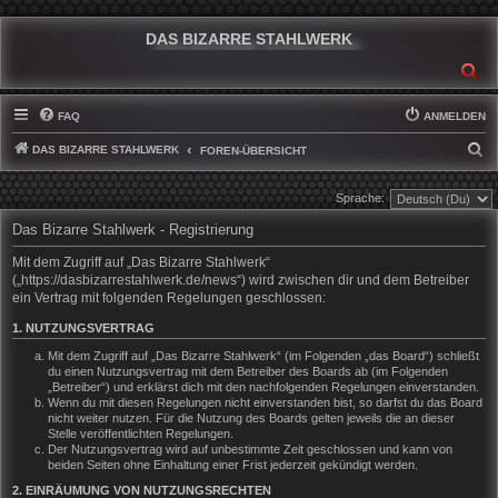
DAS BIZARRE STAHLWERK
SU
FAQ
ANMELDEN
DAS BIZARRE STAHLWERK
S
FOREN-ÜBERSICHT
U
Sprache:
C
Das Bizarre Stahlwerk - Registrierung
H
E
Mit dem Zugriff auf „Das Bizarre Stahlwerk“
(„https://dasbizarrestahlwerk.de/news“) wird zwischen dir und dem Betreiber
ein Vertrag mit folgenden Regelungen geschlossen:
1. NUTZUNGSVERTRAG
Mit dem Zugriff auf „Das Bizarre Stahlwerk“ (im Folgenden „das Board“) schließt
du einen Nutzungsvertrag mit dem Betreiber des Boards ab (im Folgenden
„Betreiber“) und erklärst dich mit den nachfolgenden Regelungen einverstanden.
Wenn du mit diesen Regelungen nicht einverstanden bist, so darfst du das Board
nicht weiter nutzen. Für die Nutzung des Boards gelten jeweils die an dieser
Stelle veröffentlichten Regelungen.
Der Nutzungsvertrag wird auf unbestimmte Zeit geschlossen und kann von
beiden Seiten ohne Einhaltung einer Frist jederzeit gekündigt werden.
2. EINRÄUMUNG VON NUTZUNGSRECHTEN