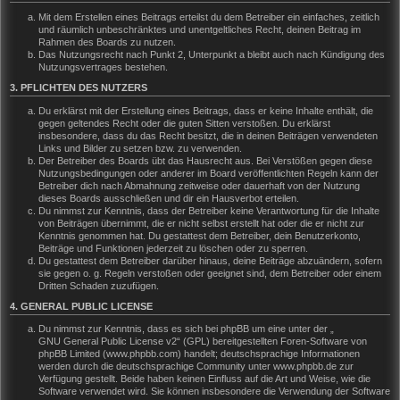
Mit dem Erstellen eines Beitrags erteilst du dem Betreiber ein einfaches, zeitlich
und räumlich unbeschränktes und unentgeltliches Recht, deinen Beitrag im
Rahmen des Boards zu nutzen.
Das Nutzungsrecht nach Punkt 2, Unterpunkt a bleibt auch nach Kündigung des
Nutzungsvertrages bestehen.
3. PFLICHTEN DES NUTZERS
Du erklärst mit der Erstellung eines Beitrags, dass er keine Inhalte enthält, die
gegen geltendes Recht oder die guten Sitten verstoßen. Du erklärst
insbesondere, dass du das Recht besitzt, die in deinen Beiträgen verwendeten
Links und Bilder zu setzen bzw. zu verwenden.
Der Betreiber des Boards übt das Hausrecht aus. Bei Verstößen gegen diese
Nutzungsbedingungen oder anderer im Board veröffentlichten Regeln kann der
Betreiber dich nach Abmahnung zeitweise oder dauerhaft von der Nutzung
dieses Boards ausschließen und dir ein Hausverbot erteilen.
Du nimmst zur Kenntnis, dass der Betreiber keine Verantwortung für die Inhalte
von Beiträgen übernimmt, die er nicht selbst erstellt hat oder die er nicht zur
Kenntnis genommen hat. Du gestattest dem Betreiber, dein Benutzerkonto,
Beiträge und Funktionen jederzeit zu löschen oder zu sperren.
Du gestattest dem Betreiber darüber hinaus, deine Beiträge abzuändern, sofern
sie gegen o. g. Regeln verstoßen oder geeignet sind, dem Betreiber oder einem
Dritten Schaden zuzufügen.
4. GENERAL PUBLIC LICENSE
Du nimmst zur Kenntnis, dass es sich bei phpBB um eine unter der „
GNU General Public License v2
“ (GPL) bereitgestellten Foren-Software von
phpBB Limited (www.phpbb.com) handelt; deutschsprachige Informationen
werden durch die deutschsprachige Community unter www.phpbb.de zur
Verfügung gestellt. Beide haben keinen Einfluss auf die Art und Weise, wie die
Software verwendet wird. Sie können insbesondere die Verwendung der Software