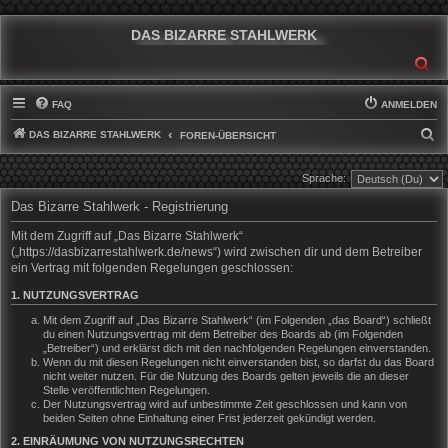
DAS BIZARRE STAHLWERK
SU
FAQ
ANMELDEN
DAS BIZARRE STAHLWERK
S
FOREN-ÜBERSICHT
U
Sprache:
C
Das Bizarre Stahlwerk - Registrierung
H
E
Mit dem Zugriff auf „Das Bizarre Stahlwerk“
(„https://dasbizarrestahlwerk.de/news“) wird zwischen dir und dem Betreiber
ein Vertrag mit folgenden Regelungen geschlossen:
1. NUTZUNGSVERTRAG
Mit dem Zugriff auf „Das Bizarre Stahlwerk“ (im Folgenden „das Board“) schließt
du einen Nutzungsvertrag mit dem Betreiber des Boards ab (im Folgenden
„Betreiber“) und erklärst dich mit den nachfolgenden Regelungen einverstanden.
Wenn du mit diesen Regelungen nicht einverstanden bist, so darfst du das Board
nicht weiter nutzen. Für die Nutzung des Boards gelten jeweils die an dieser
Stelle veröffentlichten Regelungen.
Der Nutzungsvertrag wird auf unbestimmte Zeit geschlossen und kann von
beiden Seiten ohne Einhaltung einer Frist jederzeit gekündigt werden.
2. EINRÄUMUNG VON NUTZUNGSRECHTEN