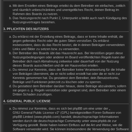
Mit dem Erstellen eines Beitrags erteilst du dem Betreiber ein einfaches, zeitlich
und räumlich unbeschränktes und unentgeltliches Recht, deinen Beitrag im
Rahmen des Boards zu nutzen.
Das Nutzungsrecht nach Punkt 2, Unterpunkt a bleibt auch nach Kündigung des
Nutzungsvertrages bestehen.
3. PFLICHTEN DES NUTZERS
Du erklärst mit der Erstellung eines Beitrags, dass er keine Inhalte enthält, die
gegen geltendes Recht oder die guten Sitten verstoßen. Du erklärst
insbesondere, dass du das Recht besitzt, die in deinen Beiträgen verwendeten
Links und Bilder zu setzen bzw. zu verwenden.
Der Betreiber des Boards übt das Hausrecht aus. Bei Verstößen gegen diese
Nutzungsbedingungen oder anderer im Board veröffentlichten Regeln kann der
Betreiber dich nach Abmahnung zeitweise oder dauerhaft von der Nutzung
dieses Boards ausschließen und dir ein Hausverbot erteilen.
Du nimmst zur Kenntnis, dass der Betreiber keine Verantwortung für die Inhalte
von Beiträgen übernimmt, die er nicht selbst erstellt hat oder die er nicht zur
Kenntnis genommen hat. Du gestattest dem Betreiber, dein Benutzerkonto,
Beiträge und Funktionen jederzeit zu löschen oder zu sperren.
Du gestattest dem Betreiber darüber hinaus, deine Beiträge abzuändern, sofern
sie gegen o. g. Regeln verstoßen oder geeignet sind, dem Betreiber oder einem
Dritten Schaden zuzufügen.
4. GENERAL PUBLIC LICENSE
Du nimmst zur Kenntnis, dass es sich bei phpBB um eine unter der „
GNU General Public License v2
“ (GPL) bereitgestellten Foren-Software von
phpBB Limited (www.phpbb.com) handelt; deutschsprachige Informationen
werden durch die deutschsprachige Community unter www.phpbb.de zur
Verfügung gestellt. Beide haben keinen Einfluss auf die Art und Weise, wie die
Software verwendet wird. Sie können insbesondere die Verwendung der Software