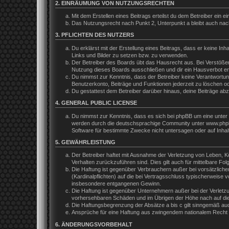
2. EINRÄUMUNG VON NUTZUNGSRECHTEN
Mit dem Erstellen eines Beitrags erteilst du dem Betreiber ein
Das Nutzungsrecht nach Punkt 2, Unterpunkt a bleibt auch na
3. PFLICHTEN DES NUTZERS
Du erklärst mit der Erstellung eines Beitrags, dass er keine In
Links und Bilder zu setzen bzw. zu verwenden.
Der Betreiber des Boards übt das Hausrecht aus. Bei Verstöße
Nutzung dieses Boards ausschließen und dir ein Hausverbot ert
Du nimmst zur Kenntnis, dass der Betreiber keine Verantwortung 
Benutzerkonto, Beiträge und Funktionen jederzeit zu löschen o
Du gestattest dem Betreiber darüber hinaus, deine Beiträge ab
4. GENERAL PUBLIC LICENSE
Du nimmst zur Kenntnis, dass es sich bei phpBB um eine unter 
werden durch die deutschsprachige Community unter www.phpbb.
Software für bestimmte Zwecke nicht untersagen oder auf Inhal
5. GEWÄHRLEISTUNG
Der Betreiber haftet mit Ausnahme der Verletzung von Leben, Kör
Verhalten zurückzuführen sind. Dies gilt auch für mittelbare 
Die Haftung ist gegenüber Verbrauchern außer bei vorsätzliche
(Kardinalpflichten) auf die bei Vertragsschluss typischerweis
insbesondere entgangenen Gewinn.
Die Haftung ist gegenüber Unternehmern außer bei der Verletzu
vorhersehbaren Schäden und im Übrigen der Höhe nach auf die 
Die Haftungsbegrenzung der Absätze a bis c gilt sinngemäß auch
Ansprüche für eine Haftung aus zwingendem nationalem Recht b
6. ÄNDERUNGSVORBEHALT