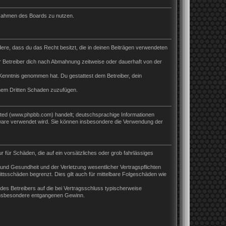
m Rahmen des Boards zu nutzen.
ndere, dass du das Recht besitzt, die in deinen Beiträgen verwendeten
 Betreiber dich nach Abmahnung zeitweise oder dauerhaft von der
ur Kenntnis genommen hat. Du gestattest dem Betreiber, dein
inem Dritten Schaden zuzufügen.
ited (www.phpbb.com) handelt; deutschsprachige Informationen
tware verwendet wird. Sie können insbesondere die Verwendung der
r für Schäden, die auf ein vorsätzliches oder grob fahrlässiges
und Gesundheit und der Verletzung wesentlicher Vertragspflichten
ttsschäden begrenzt. Dies gilt auch für mittelbare Folgeschäden wie
es Betreibers auf die bei Vertragsschluss typischerweise
 insbesondere entgangenen Gewinn.