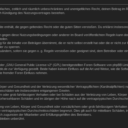
 einfaches, zeitlich und räumlich unbeschränktes und unentgeltliches Recht, deinen Beitrag i
ch Kündigung des Nutzungsvertrages bestehen.
halte enthält, die gegen geltendes Recht oder die guten Sitten verstoßen. Du erklärst insbeso
n gegen diese Nutzungsbedingungen oder anderer im Board veröffentlichten Regeln kann der
eilen.
für die Inhalte von Beiträgen übernimmt, die er nicht selbst erstellt hat oder die er nicht z
der zu sperren.
zuändern, sofern sie gegen o. g. Regeln verstoßen oder geeignet sind, dem Betreiber oder e
der „
GNU General Public License v2
“ (GPL) bereitgestellten Foren-Software von phpBB Lim
de zur Verfügung gestellt. Beide haben keinen Einfluss auf die Art und Weise, wie die Sof
te fremder Foren Einfluss nehmen.
per und Gesundheit und der Verletzung wesentlicher Vertragspflichten (Kardinalpflichten) nu
Folgeschäden wie insbesondere entgangenen Gewinn.
m oder grob fahrlässigem Verhalten oder bei Schäden aus der Verletzung von Leben, Körper 
e vorhersehbaren Schäden und im übrigen der Höhe nach auf die vertragstypischen Durchschni
ng von Leben, Körper und Gesundheit oder vorsätzlichem oder grob fahrlässigem Verhalten d
vertragstypischen Durchschnittsschäden begrenzt. Dies gilt auch für mittelbare Schäden,
 zugunsten der Mitarbeiter und Erfüllungsgehilfen des Betreibers.
leiben unberührt.