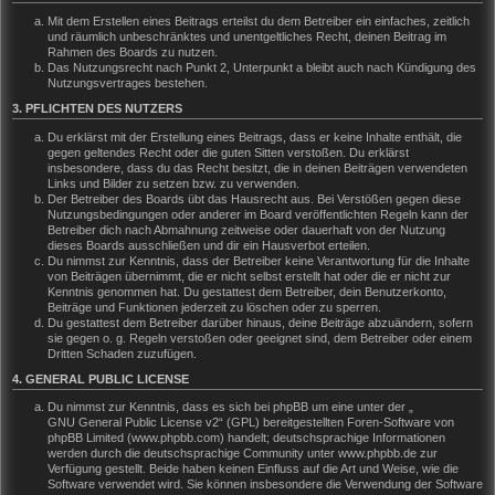
Mit dem Erstellen eines Beitrags erteilst du dem Betreiber ein einfaches, zeitlich
und räumlich unbeschränktes und unentgeltliches Recht, deinen Beitrag im
Rahmen des Boards zu nutzen.
Das Nutzungsrecht nach Punkt 2, Unterpunkt a bleibt auch nach Kündigung des
Nutzungsvertrages bestehen.
3. PFLICHTEN DES NUTZERS
Du erklärst mit der Erstellung eines Beitrags, dass er keine Inhalte enthält, die
gegen geltendes Recht oder die guten Sitten verstoßen. Du erklärst
insbesondere, dass du das Recht besitzt, die in deinen Beiträgen verwendeten
Links und Bilder zu setzen bzw. zu verwenden.
Der Betreiber des Boards übt das Hausrecht aus. Bei Verstößen gegen diese
Nutzungsbedingungen oder anderer im Board veröffentlichten Regeln kann der
Betreiber dich nach Abmahnung zeitweise oder dauerhaft von der Nutzung
dieses Boards ausschließen und dir ein Hausverbot erteilen.
Du nimmst zur Kenntnis, dass der Betreiber keine Verantwortung für die Inhalte
von Beiträgen übernimmt, die er nicht selbst erstellt hat oder die er nicht zur
Kenntnis genommen hat. Du gestattest dem Betreiber, dein Benutzerkonto,
Beiträge und Funktionen jederzeit zu löschen oder zu sperren.
Du gestattest dem Betreiber darüber hinaus, deine Beiträge abzuändern, sofern
sie gegen o. g. Regeln verstoßen oder geeignet sind, dem Betreiber oder einem
Dritten Schaden zuzufügen.
4. GENERAL PUBLIC LICENSE
Du nimmst zur Kenntnis, dass es sich bei phpBB um eine unter der „
GNU General Public License v2
“ (GPL) bereitgestellten Foren-Software von
phpBB Limited (www.phpbb.com) handelt; deutschsprachige Informationen
werden durch die deutschsprachige Community unter www.phpbb.de zur
Verfügung gestellt. Beide haben keinen Einfluss auf die Art und Weise, wie die
Software verwendet wird. Sie können insbesondere die Verwendung der Software