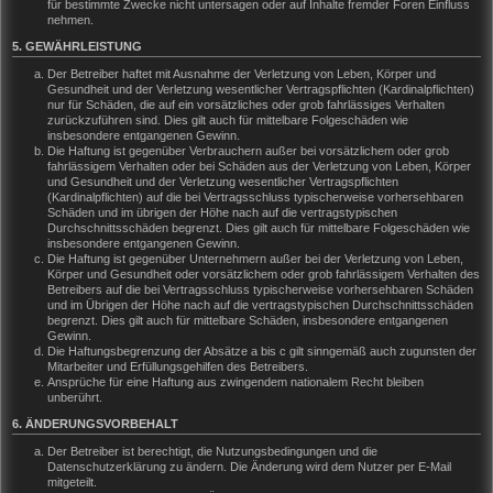
für bestimmte Zwecke nicht untersagen oder auf Inhalte fremder Foren Einfluss
nehmen.
5. GEWÄHRLEISTUNG
Der Betreiber haftet mit Ausnahme der Verletzung von Leben, Körper und
Gesundheit und der Verletzung wesentlicher Vertragspflichten (Kardinalpflichten)
nur für Schäden, die auf ein vorsätzliches oder grob fahrlässiges Verhalten
zurückzuführen sind. Dies gilt auch für mittelbare Folgeschäden wie
insbesondere entgangenen Gewinn.
Die Haftung ist gegenüber Verbrauchern außer bei vorsätzlichem oder grob
fahrlässigem Verhalten oder bei Schäden aus der Verletzung von Leben, Körper
und Gesundheit und der Verletzung wesentlicher Vertragspflichten
(Kardinalpflichten) auf die bei Vertragsschluss typischerweise vorhersehbaren
Schäden und im übrigen der Höhe nach auf die vertragstypischen
Durchschnittsschäden begrenzt. Dies gilt auch für mittelbare Folgeschäden wie
insbesondere entgangenen Gewinn.
Die Haftung ist gegenüber Unternehmern außer bei der Verletzung von Leben,
Körper und Gesundheit oder vorsätzlichem oder grob fahrlässigem Verhalten des
Betreibers auf die bei Vertragsschluss typischerweise vorhersehbaren Schäden
und im Übrigen der Höhe nach auf die vertragstypischen Durchschnittsschäden
begrenzt. Dies gilt auch für mittelbare Schäden, insbesondere entgangenen
Gewinn.
Die Haftungsbegrenzung der Absätze a bis c gilt sinngemäß auch zugunsten der
Mitarbeiter und Erfüllungsgehilfen des Betreibers.
Ansprüche für eine Haftung aus zwingendem nationalem Recht bleiben
unberührt.
6. ÄNDERUNGSVORBEHALT
Der Betreiber ist berechtigt, die Nutzungsbedingungen und die
Datenschutzerklärung zu ändern. Die Änderung wird dem Nutzer per E-Mail
mitgeteilt.