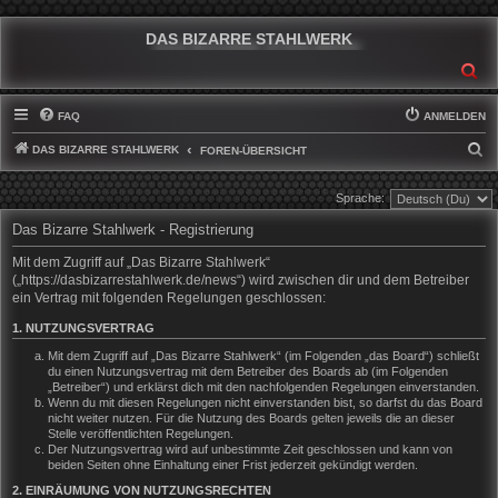
DAS BIZARRE STAHLWERK
SU
FAQ
ANMELDEN
DAS BIZARRE STAHLWERK
S
FOREN-ÜBERSICHT
U
Sprache:
C
Das Bizarre Stahlwerk - Registrierung
H
E
Mit dem Zugriff auf „Das Bizarre Stahlwerk“
(„https://dasbizarrestahlwerk.de/news“) wird zwischen dir und dem Betreiber
ein Vertrag mit folgenden Regelungen geschlossen:
1. NUTZUNGSVERTRAG
Mit dem Zugriff auf „Das Bizarre Stahlwerk“ (im Folgenden „das Board“) schließt
du einen Nutzungsvertrag mit dem Betreiber des Boards ab (im Folgenden
„Betreiber“) und erklärst dich mit den nachfolgenden Regelungen einverstanden.
Wenn du mit diesen Regelungen nicht einverstanden bist, so darfst du das Board
nicht weiter nutzen. Für die Nutzung des Boards gelten jeweils die an dieser
Stelle veröffentlichten Regelungen.
Der Nutzungsvertrag wird auf unbestimmte Zeit geschlossen und kann von
beiden Seiten ohne Einhaltung einer Frist jederzeit gekündigt werden.
2. EINRÄUMUNG VON NUTZUNGSRECHTEN