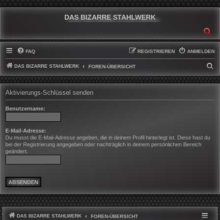
DAS BIZARRE STAHLWERK
SU
FAQ
REGISTRIEREN
ANMELDEN
DAS BIZARRE STAHLWERK
S
FOREN-ÜBERSICHT
U
C
Aktivierungs-Schlüssel senden
H
Benutzername:
E
E-Mail-Adresse:
Du musst die E-Mail-Adresse angeben, die in deinem Profil hinterlegt ist. Diese hast du
bei der Registrierung angegeben oder nachträglich in deinem persönlichen Bereich
geändert.
DAS BIZARRE STAHLWERK
FOREN-ÜBERSICHT