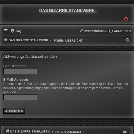
DAS BIZARRE STAHLWERK
SU
FAQ
REGISTRIEREN
ANMELDEN
DAS BIZARRE STAHLWERK
S
FOREN-ÜBERSICHT
U
C
Aktivierungs-Schlüssel senden
H
Benutzername:
E
E-Mail-Adresse:
Du musst die E-Mail-Adresse angeben, die in deinem Profil hinterlegt ist. Diese hast du
bei der Registrierung angegeben oder nachträglich in deinem persönlichen Bereich
geändert.
DAS BIZARRE STAHLWERK
FOREN-ÜBERSICHT