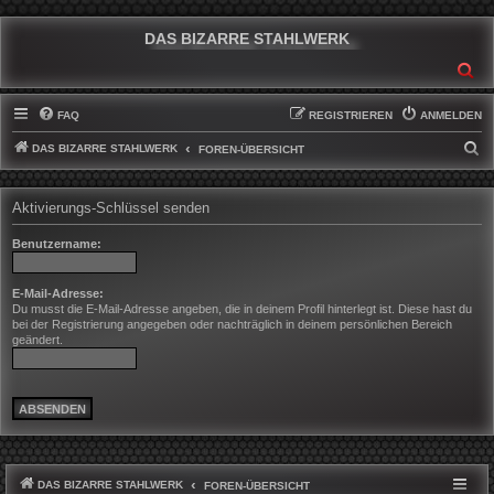
DAS BIZARRE STAHLWERK
SU
FAQ
REGISTRIEREN
ANMELDEN
DAS BIZARRE STAHLWERK
S
FOREN-ÜBERSICHT
U
C
Aktivierungs-Schlüssel senden
H
Benutzername:
E
E-Mail-Adresse:
Du musst die E-Mail-Adresse angeben, die in deinem Profil hinterlegt ist. Diese hast du
bei der Registrierung angegeben oder nachträglich in deinem persönlichen Bereich
geändert.
DAS BIZARRE STAHLWERK
FOREN-ÜBERSICHT