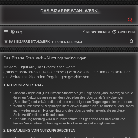
DAS BIZARRE STAHLWERK
SU
FAQ
REGISTRIEREN
ANMELDEN
DAS BIZARRE STAHLWERK
S
FOREN-ÜBERSICHT
U
C
Das Bizarre Stahlwerk - Nutzungsbedingungen
H
Mit dem Zugriff auf „Das Bizarre Stahlwerk“
E
(„https://dasbizarrestahlwerk.de/news“) wird zwischen dir und dem Betreiber
ein Vertrag mit folgenden Regelungen geschlossen:
1. NUTZUNGSVERTRAG
Mit dem Zugriff auf „Das Bizarre Stahlwerk“ (im Folgenden „das Board“) schließt
du einen Nutzungsvertrag mit dem Betreiber des Boards ab (im Folgenden
„Betreiber“) und erklärst dich mit den nachfolgenden Regelungen einverstanden.
Wenn du mit diesen Regelungen nicht einverstanden bist, so darfst du das Board
nicht weiter nutzen. Für die Nutzung des Boards gelten jeweils die an dieser
Stelle veröffentlichten Regelungen.
Der Nutzungsvertrag wird auf unbestimmte Zeit geschlossen und kann von
beiden Seiten ohne Einhaltung einer Frist jederzeit gekündigt werden.
2. EINRÄUMUNG VON NUTZUNGSRECHTEN