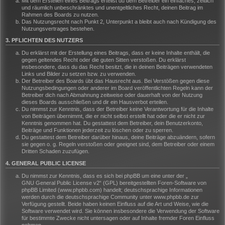
Mit dem Erstellen eines Beitrags erteilst du dem Betreiber ein einfaches, zeitlich
und räumlich unbeschränktes und unentgeltliches Recht, deinen Beitrag im
Rahmen des Boards zu nutzen.
Das Nutzungsrecht nach Punkt 2, Unterpunkt a bleibt auch nach Kündigung des
Nutzungsvertrages bestehen.
3. PFLICHTEN DES NUTZERS
Du erklärst mit der Erstellung eines Beitrags, dass er keine Inhalte enthält, die
gegen geltendes Recht oder die guten Sitten verstoßen. Du erklärst
insbesondere, dass du das Recht besitzt, die in deinen Beiträgen verwendeten
Links und Bilder zu setzen bzw. zu verwenden.
Der Betreiber des Boards übt das Hausrecht aus. Bei Verstößen gegen diese
Nutzungsbedingungen oder anderer im Board veröffentlichten Regeln kann der
Betreiber dich nach Abmahnung zeitweise oder dauerhaft von der Nutzung
dieses Boards ausschließen und dir ein Hausverbot erteilen.
Du nimmst zur Kenntnis, dass der Betreiber keine Verantwortung für die Inhalte
von Beiträgen übernimmt, die er nicht selbst erstellt hat oder die er nicht zur
Kenntnis genommen hat. Du gestattest dem Betreiber, dein Benutzerkonto,
Beiträge und Funktionen jederzeit zu löschen oder zu sperren.
Du gestattest dem Betreiber darüber hinaus, deine Beiträge abzuändern, sofern
sie gegen o. g. Regeln verstoßen oder geeignet sind, dem Betreiber oder einem
Dritten Schaden zuzufügen.
4. GENERAL PUBLIC LICENSE
Du nimmst zur Kenntnis, dass es sich bei phpBB um eine unter der „
GNU General Public License v2
“ (GPL) bereitgestellten Foren-Software von
phpBB Limited (www.phpbb.com) handelt; deutschsprachige Informationen
werden durch die deutschsprachige Community unter www.phpbb.de zur
Verfügung gestellt. Beide haben keinen Einfluss auf die Art und Weise, wie die
Software verwendet wird. Sie können insbesondere die Verwendung der Software
für bestimmte Zwecke nicht untersagen oder auf Inhalte fremder Foren Einfluss