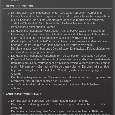
nehmen.
5. GEWÄHRLEISTUNG
Der Betreiber haftet mit Ausnahme der Verletzung von Leben, Körper und
Gesundheit und der Verletzung wesentlicher Vertragspflichten (Kardinalpflichten)
nur für Schäden, die auf ein vorsätzliches oder grob fahrlässiges Verhalten
zurückzuführen sind. Dies gilt auch für mittelbare Folgeschäden wie
insbesondere entgangenen Gewinn.
Die Haftung ist gegenüber Verbrauchern außer bei vorsätzlichem oder grob
fahrlässigem Verhalten oder bei Schäden aus der Verletzung von Leben, Körper
und Gesundheit und der Verletzung wesentlicher Vertragspflichten
(Kardinalpflichten) auf die bei Vertragsschluss typischerweise vorhersehbaren
Schäden und im übrigen der Höhe nach auf die vertragstypischen
Durchschnittsschäden begrenzt. Dies gilt auch für mittelbare Folgeschäden wie
insbesondere entgangenen Gewinn.
Die Haftung ist gegenüber Unternehmern außer bei der Verletzung von Leben,
Körper und Gesundheit oder vorsätzlichem oder grob fahrlässigem Verhalten des
Betreibers auf die bei Vertragsschluss typischerweise vorhersehbaren Schäden
und im Übrigen der Höhe nach auf die vertragstypischen Durchschnittsschäden
begrenzt. Dies gilt auch für mittelbare Schäden, insbesondere entgangenen
Gewinn.
Die Haftungsbegrenzung der Absätze a bis c gilt sinngemäß auch zugunsten der
Mitarbeiter und Erfüllungsgehilfen des Betreibers.
Ansprüche für eine Haftung aus zwingendem nationalem Recht bleiben
unberührt.
6. ÄNDERUNGSVORBEHALT
Der Betreiber ist berechtigt, die Nutzungsbedingungen und die
Datenschutzerklärung zu ändern. Die Änderung wird dem Nutzer per E-Mail
mitgeteilt.
Der Nutzer ist berechtigt, den Änderungen zu widersprechen. Im Falle des
Widerspruchs erlischt das zwischen dem Betreiber und dem Nutzer bestehende