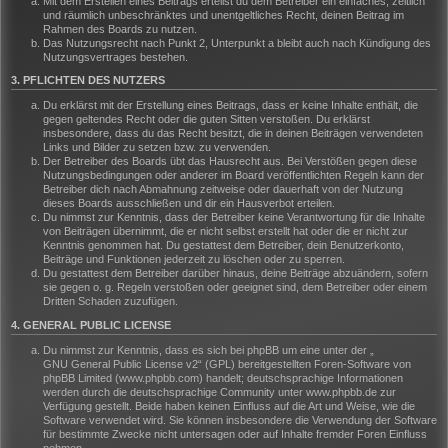
Mit dem Erstellen eines Beitrags erteilst du dem Betreiber ein einfaches, zeitlich
und räumlich unbeschränktes und unentgeltliches Recht, deinen Beitrag im
Rahmen des Boards zu nutzen.
Das Nutzungsrecht nach Punkt 2, Unterpunkt a bleibt auch nach Kündigung des
Nutzungsvertrages bestehen.
3. PFLICHTEN DES NUTZERS
Du erklärst mit der Erstellung eines Beitrags, dass er keine Inhalte enthält, die
gegen geltendes Recht oder die guten Sitten verstoßen. Du erklärst
insbesondere, dass du das Recht besitzt, die in deinen Beiträgen verwendeten
Links und Bilder zu setzen bzw. zu verwenden.
Der Betreiber des Boards übt das Hausrecht aus. Bei Verstößen gegen diese
Nutzungsbedingungen oder anderer im Board veröffentlichten Regeln kann der
Betreiber dich nach Abmahnung zeitweise oder dauerhaft von der Nutzung
dieses Boards ausschließen und dir ein Hausverbot erteilen.
Du nimmst zur Kenntnis, dass der Betreiber keine Verantwortung für die Inhalte
von Beiträgen übernimmt, die er nicht selbst erstellt hat oder die er nicht zur
Kenntnis genommen hat. Du gestattest dem Betreiber, dein Benutzerkonto,
Beiträge und Funktionen jederzeit zu löschen oder zu sperren.
Du gestattest dem Betreiber darüber hinaus, deine Beiträge abzuändern, sofern
sie gegen o. g. Regeln verstoßen oder geeignet sind, dem Betreiber oder einem
Dritten Schaden zuzufügen.
4. GENERAL PUBLIC LICENSE
Du nimmst zur Kenntnis, dass es sich bei phpBB um eine unter der „
GNU General Public License v2
“ (GPL) bereitgestellten Foren-Software von
phpBB Limited (www.phpbb.com) handelt; deutschsprachige Informationen
werden durch die deutschsprachige Community unter www.phpbb.de zur
Verfügung gestellt. Beide haben keinen Einfluss auf die Art und Weise, wie die
Software verwendet wird. Sie können insbesondere die Verwendung der Software
für bestimmte Zwecke nicht untersagen oder auf Inhalte fremder Foren Einfluss