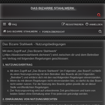
DAS BIZARRE STAHLWERK
SU
FAQ
REGISTRIEREN
ANMELDEN
DAS BIZARRE STAHLWERK
S
FOREN-ÜBERSICHT
U
C
Das Bizarre Stahlwerk - Nutzungsbedingungen
H
Mit dem Zugriff auf „Das Bizarre Stahlwerk“
E
(„https://dasbizarrestahlwerk.de/news“) wird zwischen dir und dem Betreiber
ein Vertrag mit folgenden Regelungen geschlossen:
1. NUTZUNGSVERTRAG
Mit dem Zugriff auf „Das Bizarre Stahlwerk“ (im Folgenden „das Board“) schließt
du einen Nutzungsvertrag mit dem Betreiber des Boards ab (im Folgenden
„Betreiber“) und erklärst dich mit den nachfolgenden Regelungen einverstanden.
Wenn du mit diesen Regelungen nicht einverstanden bist, so darfst du das Board
nicht weiter nutzen. Für die Nutzung des Boards gelten jeweils die an dieser
Stelle veröffentlichten Regelungen.
Der Nutzungsvertrag wird auf unbestimmte Zeit geschlossen und kann von
beiden Seiten ohne Einhaltung einer Frist jederzeit gekündigt werden.
2. EINRÄUMUNG VON NUTZUNGSRECHTEN