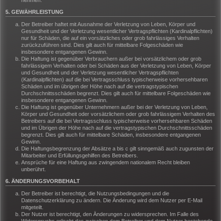
nehmen.
5. GEWÄHRLEISTUNG
Der Betreiber haftet mit Ausnahme der Verletzung von Leben, Körper und
Gesundheit und der Verletzung wesentlicher Vertragspflichten (Kardinalpflichten)
nur für Schäden, die auf ein vorsätzliches oder grob fahrlässiges Verhalten
zurückzuführen sind. Dies gilt auch für mittelbare Folgeschäden wie
insbesondere entgangenen Gewinn.
Die Haftung ist gegenüber Verbrauchern außer bei vorsätzlichem oder grob
fahrlässigem Verhalten oder bei Schäden aus der Verletzung von Leben, Körper
und Gesundheit und der Verletzung wesentlicher Vertragspflichten
(Kardinalpflichten) auf die bei Vertragsschluss typischerweise vorhersehbaren
Schäden und im übrigen der Höhe nach auf die vertragstypischen
Durchschnittsschäden begrenzt. Dies gilt auch für mittelbare Folgeschäden wie
insbesondere entgangenen Gewinn.
Die Haftung ist gegenüber Unternehmern außer bei der Verletzung von Leben,
Körper und Gesundheit oder vorsätzlichem oder grob fahrlässigem Verhalten des
Betreibers auf die bei Vertragsschluss typischerweise vorhersehbaren Schäden
und im Übrigen der Höhe nach auf die vertragstypischen Durchschnittsschäden
begrenzt. Dies gilt auch für mittelbare Schäden, insbesondere entgangenen
Gewinn.
Die Haftungsbegrenzung der Absätze a bis c gilt sinngemäß auch zugunsten der
Mitarbeiter und Erfüllungsgehilfen des Betreibers.
Ansprüche für eine Haftung aus zwingendem nationalem Recht bleiben
unberührt.
6. ÄNDERUNGSVORBEHALT
Der Betreiber ist berechtigt, die Nutzungsbedingungen und die
Datenschutzerklärung zu ändern. Die Änderung wird dem Nutzer per E-Mail
mitgeteilt.
Der Nutzer ist berechtigt, den Änderungen zu widersprechen. Im Falle des
Widerspruchs erlischt das zwischen dem Betreiber und dem Nutzer bestehende