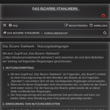
DAS BIZARRE STAHLWERK
SU
FAQ
REGISTRIEREN
ANMELDEN
DAS BIZARRE STAHLWERK
S
FOREN-ÜBERSICHT
U
C
Das Bizarre Stahlwerk - Nutzungsbedingungen
H
Mit dem Zugriff auf „Das Bizarre Stahlwerk“
E
(„https://dasbizarrestahlwerk.de/news“) wird zwischen dir und dem Betreiber
ein Vertrag mit folgenden Regelungen geschlossen:
1. NUTZUNGSVERTRAG
Mit dem Zugriff auf „Das Bizarre Stahlwerk“ (im Folgenden „das Board“) schließt
du einen Nutzungsvertrag mit dem Betreiber des Boards ab (im Folgenden
„Betreiber“) und erklärst dich mit den nachfolgenden Regelungen einverstanden.
Wenn du mit diesen Regelungen nicht einverstanden bist, so darfst du das Board
nicht weiter nutzen. Für die Nutzung des Boards gelten jeweils die an dieser
Stelle veröffentlichten Regelungen.
Der Nutzungsvertrag wird auf unbestimmte Zeit geschlossen und kann von
beiden Seiten ohne Einhaltung einer Frist jederzeit gekündigt werden.
2. EINRÄUMUNG VON NUTZUNGSRECHTEN