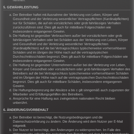
nehmen.
5. GEWÄHRLEISTUNG
Der Betreiber haftet mit Ausnahme der Verletzung von Leben, Körper und
Gesundheit und der Verletzung wesentlicher Vertragspflichten (Kardinalpflichten)
nur für Schäden, die auf ein vorsätzliches oder grob fahrlässiges Verhalten
zurückzuführen sind. Dies gilt auch für mittelbare Folgeschäden wie
insbesondere entgangenen Gewinn.
Die Haftung ist gegenüber Verbrauchern außer bei vorsätzlichem oder grob
fahrlässigem Verhalten oder bei Schäden aus der Verletzung von Leben, Körper
und Gesundheit und der Verletzung wesentlicher Vertragspflichten
(Kardinalpflichten) auf die bei Vertragsschluss typischerweise vorhersehbaren
Schäden und im übrigen der Höhe nach auf die vertragstypischen
Durchschnittsschäden begrenzt. Dies gilt auch für mittelbare Folgeschäden wie
insbesondere entgangenen Gewinn.
Die Haftung ist gegenüber Unternehmern außer bei der Verletzung von Leben,
Körper und Gesundheit oder vorsätzlichem oder grob fahrlässigem Verhalten des
Betreibers auf die bei Vertragsschluss typischerweise vorhersehbaren Schäden
und im Übrigen der Höhe nach auf die vertragstypischen Durchschnittsschäden
begrenzt. Dies gilt auch für mittelbare Schäden, insbesondere entgangenen
Gewinn.
Die Haftungsbegrenzung der Absätze a bis c gilt sinngemäß auch zugunsten der
Mitarbeiter und Erfüllungsgehilfen des Betreibers.
Ansprüche für eine Haftung aus zwingendem nationalem Recht bleiben
unberührt.
6. ÄNDERUNGSVORBEHALT
Der Betreiber ist berechtigt, die Nutzungsbedingungen und die
Datenschutzerklärung zu ändern. Die Änderung wird dem Nutzer per E-Mail
mitgeteilt.
Der Nutzer ist berechtigt, den Änderungen zu widersprechen. Im Falle des
Widerspruchs erlischt das zwischen dem Betreiber und dem Nutzer bestehende