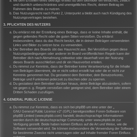
Mit dem Erstellen eines Beitrags erteilst du dem Betreiber ein einfaches, zeitlich
und räumlich unbeschränktes und unentgeltliches Recht, deinen Beitrag im
Rahmen des Boards zu nutzen.
Das Nutzungsrecht nach Punkt 2, Unterpunkt a bleibt auch nach Kündigung des
Nutzungsvertrages bestehen.
3. PFLICHTEN DES NUTZERS
Du erklärst mit der Erstellung eines Beitrags, dass er keine Inhalte enthält, die
gegen geltendes Recht oder die guten Sitten verstoßen. Du erklärst
insbesondere, dass du das Recht besitzt, die in deinen Beiträgen verwendeten
Links und Bilder zu setzen bzw. zu verwenden.
Der Betreiber des Boards übt das Hausrecht aus. Bei Verstößen gegen diese
Nutzungsbedingungen oder anderer im Board veröffentlichten Regeln kann der
Betreiber dich nach Abmahnung zeitweise oder dauerhaft von der Nutzung
dieses Boards ausschließen und dir ein Hausverbot erteilen.
Du nimmst zur Kenntnis, dass der Betreiber keine Verantwortung für die Inhalte
von Beiträgen übernimmt, die er nicht selbst erstellt hat oder die er nicht zur
Kenntnis genommen hat. Du gestattest dem Betreiber, dein Benutzerkonto,
Beiträge und Funktionen jederzeit zu löschen oder zu sperren.
Du gestattest dem Betreiber darüber hinaus, deine Beiträge abzuändern, sofern
sie gegen o. g. Regeln verstoßen oder geeignet sind, dem Betreiber oder einem
Dritten Schaden zuzufügen.
4. GENERAL PUBLIC LICENSE
Du nimmst zur Kenntnis, dass es sich bei phpBB um eine unter der „
GNU General Public License v2
“ (GPL) bereitgestellten Foren-Software von
phpBB Limited (www.phpbb.com) handelt; deutschsprachige Informationen
werden durch die deutschsprachige Community unter www.phpbb.de zur
Verfügung gestellt. Beide haben keinen Einfluss auf die Art und Weise, wie die
Software verwendet wird. Sie können insbesondere die Verwendung der Software
für bestimmte Zwecke nicht untersagen oder auf Inhalte fremder Foren Einfluss