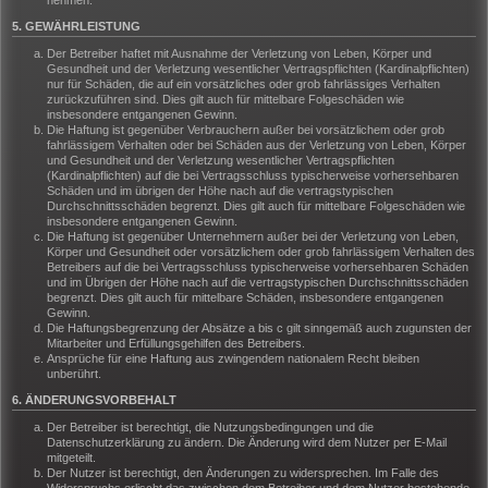
nehmen.
5. GEWÄHRLEISTUNG
Der Betreiber haftet mit Ausnahme der Verletzung von Leben, Körper und
Gesundheit und der Verletzung wesentlicher Vertragspflichten (Kardinalpflichten)
nur für Schäden, die auf ein vorsätzliches oder grob fahrlässiges Verhalten
zurückzuführen sind. Dies gilt auch für mittelbare Folgeschäden wie
insbesondere entgangenen Gewinn.
Die Haftung ist gegenüber Verbrauchern außer bei vorsätzlichem oder grob
fahrlässigem Verhalten oder bei Schäden aus der Verletzung von Leben, Körper
und Gesundheit und der Verletzung wesentlicher Vertragspflichten
(Kardinalpflichten) auf die bei Vertragsschluss typischerweise vorhersehbaren
Schäden und im übrigen der Höhe nach auf die vertragstypischen
Durchschnittsschäden begrenzt. Dies gilt auch für mittelbare Folgeschäden wie
insbesondere entgangenen Gewinn.
Die Haftung ist gegenüber Unternehmern außer bei der Verletzung von Leben,
Körper und Gesundheit oder vorsätzlichem oder grob fahrlässigem Verhalten des
Betreibers auf die bei Vertragsschluss typischerweise vorhersehbaren Schäden
und im Übrigen der Höhe nach auf die vertragstypischen Durchschnittsschäden
begrenzt. Dies gilt auch für mittelbare Schäden, insbesondere entgangenen
Gewinn.
Die Haftungsbegrenzung der Absätze a bis c gilt sinngemäß auch zugunsten der
Mitarbeiter und Erfüllungsgehilfen des Betreibers.
Ansprüche für eine Haftung aus zwingendem nationalem Recht bleiben
unberührt.
6. ÄNDERUNGSVORBEHALT
Der Betreiber ist berechtigt, die Nutzungsbedingungen und die
Datenschutzerklärung zu ändern. Die Änderung wird dem Nutzer per E-Mail
mitgeteilt.
Der Nutzer ist berechtigt, den Änderungen zu widersprechen. Im Falle des
Widerspruchs erlischt das zwischen dem Betreiber und dem Nutzer bestehende