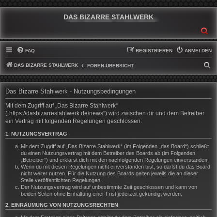
DAS BIZARRE STAHLWERK
SU
FAQ
REGISTRIEREN
ANMELDEN
DAS BIZARRE STAHLWERK
S
FOREN-ÜBERSICHT
U
C
Das Bizarre Stahlwerk - Nutzungsbedingungen
H
Mit dem Zugriff auf „Das Bizarre Stahlwerk“
E
(„https://dasbizarrestahlwerk.de/news“) wird zwischen dir und dem Betreiber
ein Vertrag mit folgenden Regelungen geschlossen:
1. NUTZUNGSVERTRAG
Mit dem Zugriff auf „Das Bizarre Stahlwerk“ (im Folgenden „das Board“) schließt
du einen Nutzungsvertrag mit dem Betreiber des Boards ab (im Folgenden
„Betreiber“) und erklärst dich mit den nachfolgenden Regelungen einverstanden.
Wenn du mit diesen Regelungen nicht einverstanden bist, so darfst du das Board
nicht weiter nutzen. Für die Nutzung des Boards gelten jeweils die an dieser
Stelle veröffentlichten Regelungen.
Der Nutzungsvertrag wird auf unbestimmte Zeit geschlossen und kann von
beiden Seiten ohne Einhaltung einer Frist jederzeit gekündigt werden.
2. EINRÄUMUNG VON NUTZUNGSRECHTEN