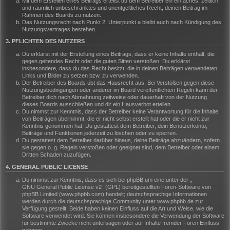
Mit dem Erstellen eines Beitrags erteilst du dem Betreiber ein einfaches, zeitlich
und räumlich unbeschränktes und unentgeltliches Recht, deinen Beitrag im
Rahmen des Boards zu nutzen.
Das Nutzungsrecht nach Punkt 2, Unterpunkt a bleibt auch nach Kündigung des
Nutzungsvertrages bestehen.
3. PFLICHTEN DES NUTZERS
Du erklärst mit der Erstellung eines Beitrags, dass er keine Inhalte enthält, die
gegen geltendes Recht oder die guten Sitten verstoßen. Du erklärst
insbesondere, dass du das Recht besitzt, die in deinen Beiträgen verwendeten
Links und Bilder zu setzen bzw. zu verwenden.
Der Betreiber des Boards übt das Hausrecht aus. Bei Verstößen gegen diese
Nutzungsbedingungen oder anderer im Board veröffentlichten Regeln kann der
Betreiber dich nach Abmahnung zeitweise oder dauerhaft von der Nutzung
dieses Boards ausschließen und dir ein Hausverbot erteilen.
Du nimmst zur Kenntnis, dass der Betreiber keine Verantwortung für die Inhalte
von Beiträgen übernimmt, die er nicht selbst erstellt hat oder die er nicht zur
Kenntnis genommen hat. Du gestattest dem Betreiber, dein Benutzerkonto,
Beiträge und Funktionen jederzeit zu löschen oder zu sperren.
Du gestattest dem Betreiber darüber hinaus, deine Beiträge abzuändern, sofern
sie gegen o. g. Regeln verstoßen oder geeignet sind, dem Betreiber oder einem
Dritten Schaden zuzufügen.
4. GENERAL PUBLIC LICENSE
Du nimmst zur Kenntnis, dass es sich bei phpBB um eine unter der „
GNU General Public License v2
“ (GPL) bereitgestellten Foren-Software von
phpBB Limited (www.phpbb.com) handelt; deutschsprachige Informationen
werden durch die deutschsprachige Community unter www.phpbb.de zur
Verfügung gestellt. Beide haben keinen Einfluss auf die Art und Weise, wie die
Software verwendet wird. Sie können insbesondere die Verwendung der Software
für bestimmte Zwecke nicht untersagen oder auf Inhalte fremder Foren Einfluss