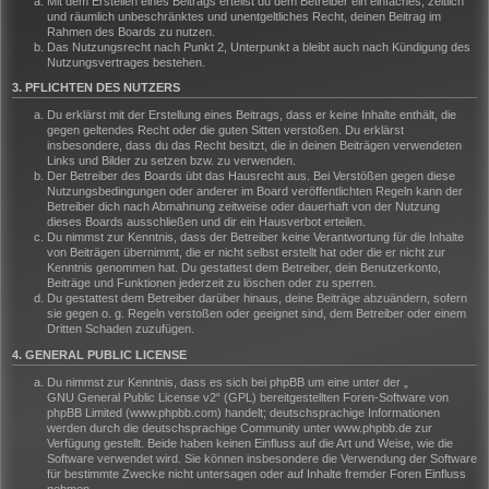
Mit dem Erstellen eines Beitrags erteilst du dem Betreiber ein einfaches, zeitlich
und räumlich unbeschränktes und unentgeltliches Recht, deinen Beitrag im
Rahmen des Boards zu nutzen.
Das Nutzungsrecht nach Punkt 2, Unterpunkt a bleibt auch nach Kündigung des
Nutzungsvertrages bestehen.
3. PFLICHTEN DES NUTZERS
Du erklärst mit der Erstellung eines Beitrags, dass er keine Inhalte enthält, die
gegen geltendes Recht oder die guten Sitten verstoßen. Du erklärst
insbesondere, dass du das Recht besitzt, die in deinen Beiträgen verwendeten
Links und Bilder zu setzen bzw. zu verwenden.
Der Betreiber des Boards übt das Hausrecht aus. Bei Verstößen gegen diese
Nutzungsbedingungen oder anderer im Board veröffentlichten Regeln kann der
Betreiber dich nach Abmahnung zeitweise oder dauerhaft von der Nutzung
dieses Boards ausschließen und dir ein Hausverbot erteilen.
Du nimmst zur Kenntnis, dass der Betreiber keine Verantwortung für die Inhalte
von Beiträgen übernimmt, die er nicht selbst erstellt hat oder die er nicht zur
Kenntnis genommen hat. Du gestattest dem Betreiber, dein Benutzerkonto,
Beiträge und Funktionen jederzeit zu löschen oder zu sperren.
Du gestattest dem Betreiber darüber hinaus, deine Beiträge abzuändern, sofern
sie gegen o. g. Regeln verstoßen oder geeignet sind, dem Betreiber oder einem
Dritten Schaden zuzufügen.
4. GENERAL PUBLIC LICENSE
Du nimmst zur Kenntnis, dass es sich bei phpBB um eine unter der „
GNU General Public License v2
“ (GPL) bereitgestellten Foren-Software von
phpBB Limited (www.phpbb.com) handelt; deutschsprachige Informationen
werden durch die deutschsprachige Community unter www.phpbb.de zur
Verfügung gestellt. Beide haben keinen Einfluss auf die Art und Weise, wie die
Software verwendet wird. Sie können insbesondere die Verwendung der Software
für bestimmte Zwecke nicht untersagen oder auf Inhalte fremder Foren Einfluss