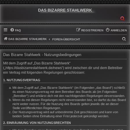
DAS BIZARRE STAHLWERK
SU
FAQ
REGISTRIEREN
ANMELDEN
DAS BIZARRE STAHLWERK
S
FOREN-ÜBERSICHT
U
C
Das Bizarre Stahlwerk - Nutzungsbedingungen
H
Mit dem Zugriff auf „Das Bizarre Stahlwerk“
E
(„https://dasbizarrestahlwerk.de/news“) wird zwischen dir und dem Betreiber
ein Vertrag mit folgenden Regelungen geschlossen:
1. NUTZUNGSVERTRAG
Mit dem Zugriff auf „Das Bizarre Stahlwerk“ (im Folgenden „das Board“) schließt
du einen Nutzungsvertrag mit dem Betreiber des Boards ab (im Folgenden
„Betreiber“) und erklärst dich mit den nachfolgenden Regelungen einverstanden.
Wenn du mit diesen Regelungen nicht einverstanden bist, so darfst du das Board
nicht weiter nutzen. Für die Nutzung des Boards gelten jeweils die an dieser
Stelle veröffentlichten Regelungen.
Der Nutzungsvertrag wird auf unbestimmte Zeit geschlossen und kann von
beiden Seiten ohne Einhaltung einer Frist jederzeit gekündigt werden.
2. EINRÄUMUNG VON NUTZUNGSRECHTEN