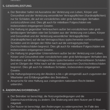
nehmen.
5. GEWÄHRLEISTUNG
Der Betreiber haftet mit Ausnahme der Verletzung von Leben, Körper und
Gesundheit und der Verletzung wesentlicher Vertragspflichten (Kardinalpflichten)
nur für Schäden, die auf ein vorsätzliches oder grob fahrlässiges Verhalten
zurückzuführen sind. Dies gilt auch für mittelbare Folgeschäden wie
insbesondere entgangenen Gewinn.
Die Haftung ist gegenüber Verbrauchern außer bei vorsätzlichem oder grob
fahrlässigem Verhalten oder bei Schäden aus der Verletzung von Leben, Körper
und Gesundheit und der Verletzung wesentlicher Vertragspflichten
(Kardinalpflichten) auf die bei Vertragsschluss typischerweise vorhersehbaren
Schäden und im übrigen der Höhe nach auf die vertragstypischen
Durchschnittsschäden begrenzt. Dies gilt auch für mittelbare Folgeschäden wie
insbesondere entgangenen Gewinn.
Die Haftung ist gegenüber Unternehmern außer bei der Verletzung von Leben,
Körper und Gesundheit oder vorsätzlichem oder grob fahrlässigem Verhalten des
Betreibers auf die bei Vertragsschluss typischerweise vorhersehbaren Schäden
und im Übrigen der Höhe nach auf die vertragstypischen Durchschnittsschäden
begrenzt. Dies gilt auch für mittelbare Schäden, insbesondere entgangenen
Gewinn.
Die Haftungsbegrenzung der Absätze a bis c gilt sinngemäß auch zugunsten der
Mitarbeiter und Erfüllungsgehilfen des Betreibers.
Ansprüche für eine Haftung aus zwingendem nationalem Recht bleiben
unberührt.
6. ÄNDERUNGSVORBEHALT
Der Betreiber ist berechtigt, die Nutzungsbedingungen und die
Datenschutzerklärung zu ändern. Die Änderung wird dem Nutzer per E-Mail
mitgeteilt.
Der Nutzer ist berechtigt, den Änderungen zu widersprechen. Im Falle des
Widerspruchs erlischt das zwischen dem Betreiber und dem Nutzer bestehende